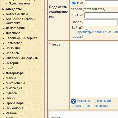
Имя
Пожертвования
Подписать
Анекдоты
пароля (гостевой вход)
сообщение
Антисемитизм
Ник
как
Арабо-израильский
Пароль
конфликт
Войти?
Демография
Зарегистрироваться
Забыл
Диаспора
пароль?
Еврейский Интернет
Есть повод
Текст
*
Из жизни
Израиль
Интересный иудаизм
История
Кино
Литература
Майсы
Миссионеры
Мысль дня
Одесса
Песни
Показать подсказку по
Проба пера
форматированию текста
Психология
Разное