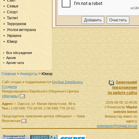
Сайт
Семья
Спорт
Таглит
Терроризм
Уголок ветерана
Украина
Юмор
Все обсуждения
Архив
Архив чата
Главная
>
Анекдоты
>
Юмор
Сайт создан и поддерживается
Клубом Еврейского
Замечания/
Студента
предложения
Международного Еврейского Общинного Центра
по работе сайта
«Мигдаль»
.
2026-08-06 10:48:05
Адрес:
г.
Одесса
,
ул. Малая Арнаутская, 46-а.
// Powered by
Migdal
Тел.:
(+38 048) 770-18-69
,
(+38 048) 770-18-61
.
website kernel
Председатель правления
центра
«Мигдаль»
—
Кира
Вебмастер живет по
Верховская
.
адресу
webmaster@migdal.org.ua