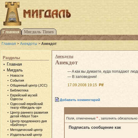
Главная
>
Анекдоты
>
Анекдот
Анекдоты
Разделы
Анекдот
Главная
Мигдаль
— A как вы думаете, куда попадают лю
Новости
— В заповедник!
События
17.09.2008 19:15
Pif
Общинный центр (JCC)
Библиотека
Еврейский музей
Одессы
Добавить комментарий
Одесский еврейский
театр «Мигдаль-ор»
Центр раннего развития
детей «Мазл Тов»
*
Поля, отмеченные
, заполнять обязательно
Центр продленного дня
«Бейтену»
Подписать сообщение как
Методический центр
Издательский центр