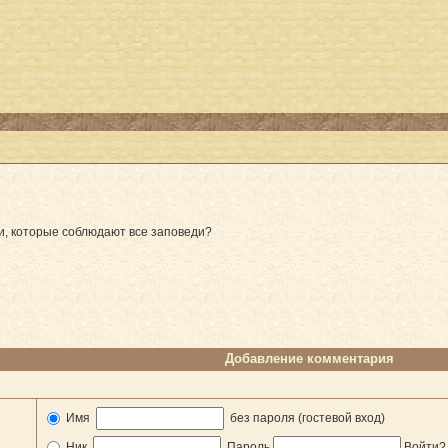
ди, которые соблюдают все заповеди?
Добавление комментария
Имя
без пароля (гостевой вход)
Ник
Пароль
Войти