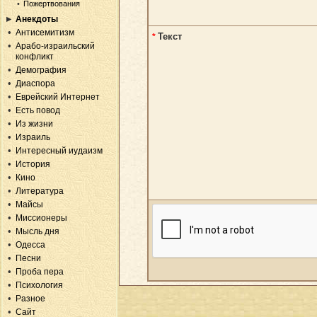
Пожертвования
Анекдоты
Антисемитизм
Текст
*
Арабо-израильский
конфликт
Демография
Диаспора
Еврейский Интернет
Есть повод
Из жизни
Израиль
Интересный иудаизм
История
Кино
Литература
Майсы
Миссионеры
Мысль дня
Одесса
Песни
Проба пера
Психология
Разное
Сайт