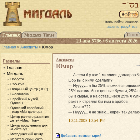
Чтобы войти, сначала
зарегистрируйтесь
.
23 ава 5786 / 6 августа 2026
Главная
>
Анекдоты
>
Юмор
Анекдоты
Разделы
Юмор
Главная
Мигдаль
— А если б у вас 1 миллион долларов 
Новости
шоб вы с ними сделали?
События
— Нууууу... я бы 25% вложил в недвижи
Общинный центр (JCC)
25% вложил бы в ценные бумаги, 25% 
Библиотека
бы в сырье, а на оставшиеся 25% я куп
Еврейский музей
ракет и стрелял бы ими в арабов...
Одессы
— Зачем???
Одесский еврейский
театр «Мигдаль-ор»
— Нууууу... я не знаю... евреи так делают
Центр раннего развития
10.11.2008 10:54
Pif
детей «Мазл Тов»
Центр продленного дня
«Бейтену»
Методический центр
Добавить комментарий
Издательский центр