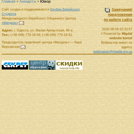
Главная
>
Анекдоты
>
Юмор
Сайт создан и поддерживается
Клубом Еврейского
Замечания/
Студента
предложения
Международного Еврейского Общинного Центра
по работе сайта
«Мигдаль»
.
2026-08-06 02:33:57
Адрес:
г.
Одесса
,
ул. Малая Арнаутская, 46-а.
// Powered by
Migdal
Тел.:
(+38 048) 770-18-69
,
(+38 048) 770-18-61
.
website kernel
Председатель правления
центра
«Мигдаль»
—
Кира
Вебмастер живет по
Верховская
.
адресу
webmaster@migdal.org.ua