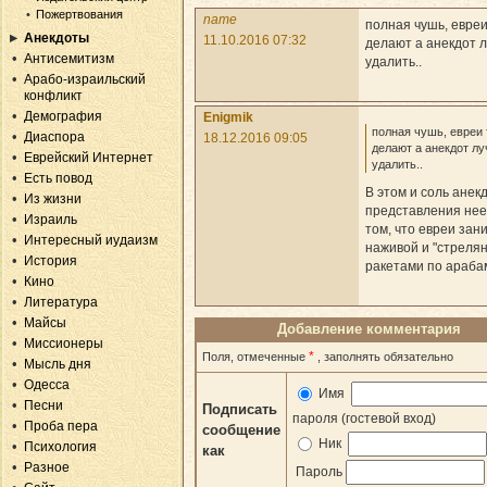
Пожертвования
name
полная чушь, евреи
Анекдоты
11.10.2016 07:32
делают а анекдот 
Антисемитизм
удалить..
Арабо-израильский
конфликт
Демография
Enigmik
полная чушь, евреи 
Диаспора
18.12.2016 09:05
делают а анекдот л
Еврейский Интернет
удалить..
Есть повод
В этом и соль анекд
Из жизни
представления нее
Израиль
том, что евреи за
Интересный иудаизм
наживой и "стреля
История
ракетами по араба
Кино
Литература
Майсы
Добавление комментария
Миссионеры
*
Поля, отмеченные
, заполнять обязательно
Мысль дня
Одесса
Имя
Песни
Подписать
пароля (гостевой вход)
Проба пера
сообщение
Ник
Психология
как
Разное
Пароль