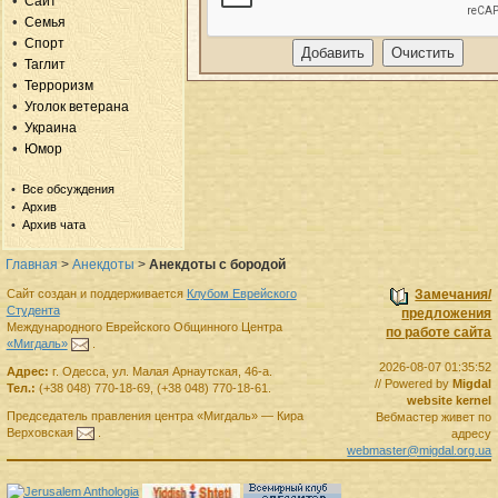
Сайт
Семья
Спорт
Таглит
Терроризм
Уголок ветерана
Украина
Юмор
Все обсуждения
Архив
Архив чата
Главная
>
Анекдоты
>
Анекдоты с бородой
Сайт создан и поддерживается
Клубом Еврейского
Замечания/
Студента
предложения
Международного Еврейского Общинного Центра
по работе сайта
«Мигдаль»
.
2026-08-07 01:35:52
Адрес:
г.
Одесса
,
ул. Малая Арнаутская, 46-а.
// Powered by
Migdal
Тел.:
(+38 048) 770-18-69
,
(+38 048) 770-18-61
.
website kernel
Председатель правления
центра
«Мигдаль»
—
Кира
Вебмастер живет по
Верховская
.
адресу
webmaster@migdal.org.ua