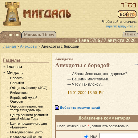
Чтобы войти, сначала
зарегистрируйтесь
.
24 ава 5786 / 7 августа 2026
Главная
>
Анекдоты
>
Анекдоты с бородой
Анекдоты
Разделы
Анекдоты с бородой
Главная
Мигдаль
— Абрам Исакович, как здоровье?
Новости
— Вашими молитвами!..
События
— Что? Так плохо?..
Общинный центр (JCC)
16.01.2009 13:50
Pif
Библиотека
Еврейский музей
Одессы
Одесский еврейский
Добавить комментарий
театр «Мигдаль-ор»
Центр раннего развития
Добавление комментария
детей «Мазл Тов»
Центр продленного дня
*
Поля, отмеченные
, заполнять обязательно
«Бейтену»
Методический центр
Имя
Издательский центр