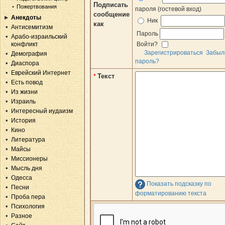
Подписать
Пожертвования
пароля (гостевой вход)
сообщение
Анекдоты
Ник
как
Антисемитизм
Пароль
Арабо-израильский
конфликт
Войти?
Зарегистрироваться
Забыл
Демография
пароль?
Диаспора
Еврейский Интернет
Текст
*
Есть повод
Из жизни
Израиль
Интересный иудаизм
История
Кино
Литература
Майсы
Миссионеры
Мысль дня
Одесса
Показать подсказку по
Песни
форматированию текста
Проба пера
Психология
Разное