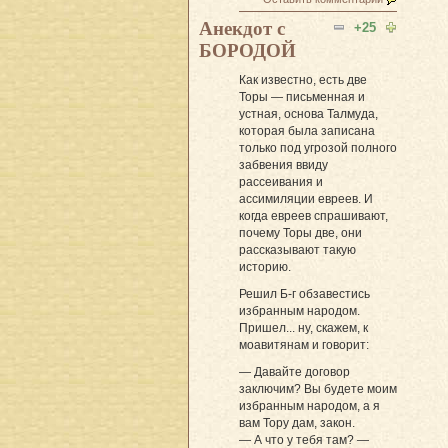
Анекдот с
+25
БОРОДОЙ
Как известно, есть две
Торы — письменная и
устная, основа Талмуда,
которая была записана
только под угрозой полного
забвения ввиду
рассеивания и
ассимиляции евреев. И
когда евреев спрашивают,
почему Торы две, они
рассказывают такую
историю.
Решил Б-г обзавестись
избранным народом.
Пришел... ну, скажем, к
моавитянам и говорит:
— Давайте договор
заключим? Вы будете моим
избранным народом, а я
вам Тору дам, закон.
— А что у тебя там? —