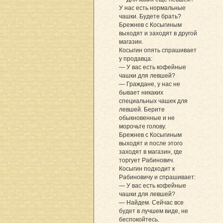
У нас есть нормальные
чашки. Будете брать?
Брежнев с Косыгиным
выходят и заходят в другой
магазин.
Косыгин опять спрашивает
у продавца:
— У вас есть кофейные
чашки для левшей?
— Граждане, у нас не
бывает никаких
специальных чашек для
левшей. Берите
обыкновенные и не
морочьте голову.
Брежнев с Косыгиным
выходят и после этого
заходят в магазин, где
торгует Рабинович.
Косыгин подходит к
Рабиновичу и спрашивает:
— У вас есть кофейные
чашки для левшей?
— Найдем. Сейчас все
будет в лучшем виде, не
беспокойтесь.