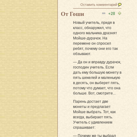
Оставить комментарий
От Гоши
+28
Новый учитель, придя в
класс, обнаружил, что
одного мальчика дразнят
Мойше-дурачок. На
перемене он спросил
ребят, почему они его так
обзывают.
— Да он и вправду дурачок,
господин учитель. Если
дать ему большую монету в
пять шекелей и маленькую
в десять, он выберет пять,
потому что думает, что она
больше. Вот, смотрите...
Парень достает две
монеты и предлагает
Мойше выбрать. Тот, как
всегда, выбирает пять.
Учитель с удивлением
спрашивает:
— Почему же ты выбрал