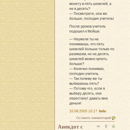
монету в пять шекелей, а
не в десять?
— Посмотрите, она же
больше, господин учитель!
После уроков учитель
подошел к Мойше.
— Неужели ты не
понимаешь, что пять
шекелей больше только по
размерам, но на десять
шекелей можно купить
больше?
— Конечно понимаю,
господин учитель.
— Так почему же ты
выбираешь пять?
— Потому что, если я
выберу десять, они
перестанут давать мне
деньги!
10.08.2005 10:17
balu
Оставить комментарий
Анекдот с
0