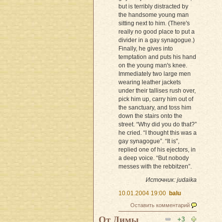
but is terribly distracted by
the handsome young man
sitting next to him. (There's
really no good place to put a
divider in a gay synagogue.)
Finally, he gives into
temptation and puts his hand
on the young man's knee.
Immediately two large men
wearing leather jackets
under their tallises rush over,
pick him up, carry him out of
the sanctuary, and toss him
down the stairs onto the
street. “Why did you do that?”
he cried. “I thought this was a
gay synagogue”. “It is”,
replied one of his ejectors, in
a deep voice. “But nobody
messes with the rebbitzen”.
Источник:
judaika
10.01.2004 19:00
balu
Оставить комментарий
От Димы
+3