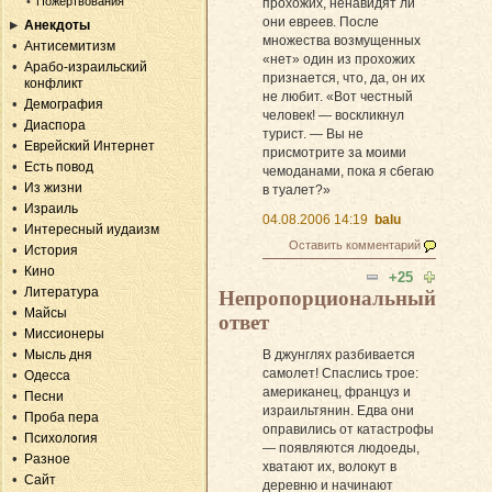
Пожертвования
прохожих, ненавидят ли
они евреев. После
Анекдоты
множества возмущенных
Антисемитизм
«нет» один из прохожих
Арабо-израильский
признается, что, да, он их
конфликт
не любит. «Вот честный
Демография
человек! — воскликнул
Диаспора
турист. — Вы не
Еврейский Интернет
присмотрите за моими
Есть повод
чемоданами, пока я сбегаю
Из жизни
в туалет?»
Израиль
04.08.2006 14:19
balu
Интересный иудаизм
Оставить комментарий
История
Кино
+25
Литература
Непропорциональный
Майсы
ответ
Миссионеры
В джунглях разбивается
Мысль дня
самолет! Спаслись трое:
Одесса
американец, француз и
Песни
израильтянин. Едва они
Проба пера
оправились от катастрофы
Психология
— появляются людоеды,
Разное
хватают их, волокут в
Сайт
деревню и начинают