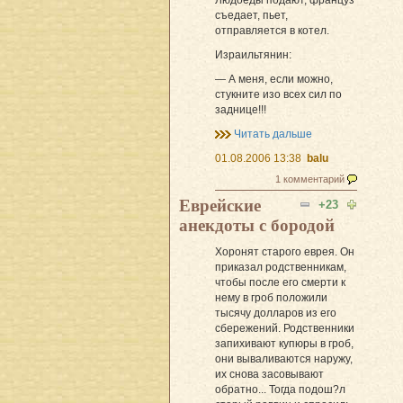
съедает, пьет,
отправляется в котел.
Израильтянин:
— А меня, если можно,
стукните изо всех сил по
заднице!!!
Читать дальше
01.08.2006 13:38
balu
1 комментарий
Еврейские
+23
анекдоты с бородой
Хоронят старого еврея. Он
приказал родственникам,
чтобы после его смерти к
нему в гроб положили
тысячу долларов из его
сбережений. Родственники
запихивают купюры в гроб,
они вываливаются наружу,
их снова засовывают
обратно... Тогда подош?л