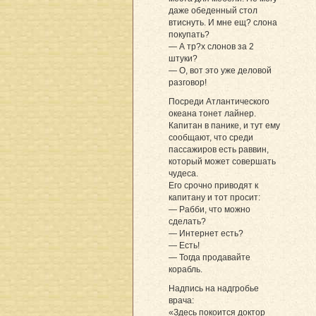
даже обеденный стол
втиснуть. И мне ещ? слона
покупать?
— А тр?х слонов за 2
штуки?
— О, вот это уже деловой
разговор!
Посреди Атлантического
океана тонет лайнер.
Капитан в панике, и тут ему
сообщают, что среди
пассажиров есть раввин,
который может совершать
чудеса.
Его срочно приводят к
капитану и тот просит:
— Рабби, что можно
сделать?
— Интернет есть?
— Есть!
— Тогда продавайте
корабль.
Надпись на надгробье
врача:
«Здесь покоится доктор