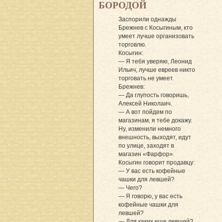
БОРОДОЙ
Заспорили однажды
Брежнев с Косыгиным, кто
умеет лучше организовать
торговлю.
Косыгин:
— Я тебя уверяю, Леонид
Ильич, лучше евреев никто
торговать не умеет.
Брежнев:
— Да глупость говоришь,
Алексей Николаич.
— А вот пойдем по
магазинам, я тебе докажу.
Ну, изменили немного
внешность, выходят, идут
по улице, заходят в
магазин «Фарфор».
Косыгин говорит продавцу:
— У вас есть кофейные
чашки для левшей?
— Чего?
— Я говорю, у вас есть
кофейные чашки для
левшей?
— Для каких еще левшей?