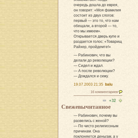
очередь дошла до еврея,
он говорит: «Моя фамилия
состоит из двух слогов:
первый — это то, что нам
обещали, а второй — то,
что мы имеем».
Открывается дверь купе и
раздается голос: «Товарищ
Райхер, пройдемте!»
— Рабинович, что вы
делали до революции?
— Сидел и ждал.
— А после революции?
— Дождался и сижу.
19.07.2003 21:35
balu
16 комментариев
+32
Свежевычитанное
— Рабинович, почему вы
развелись с женой?
— По чисто религиозным
причинам. Она
поклоняется деньгам, а у