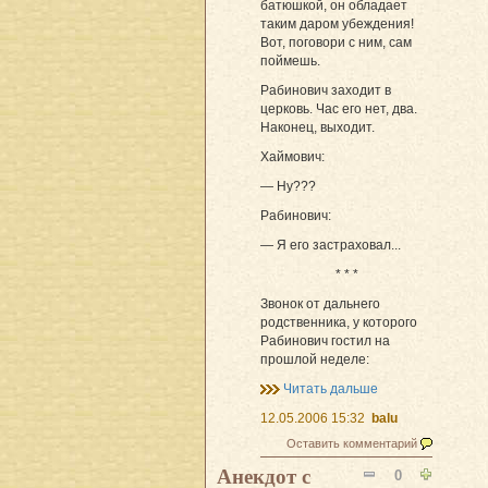
батюшкой, он обладает
таким даром убеждения!
Вот, поговори с ним, сам
поймешь.
Рабинович заходит в
церковь. Час его нет, два.
Наконец, выходит.
Хаймович:
— Ну???
Рабинович:
— Я его застраховал...
* * *
Звонок от дальнего
родственника, у которого
Рабинович гостил на
прошлой неделе:
Читать дальше
12.05.2006 15:32
balu
Оставить комментарий
Анекдот с
0