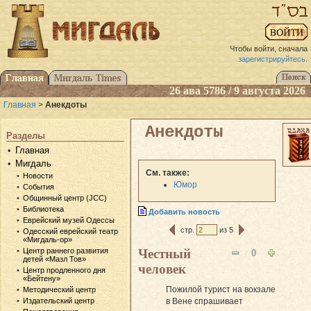
Чтобы войти, сначала
зарегистрируйтесь
.
26 ава 5786 / 9 августа 2026
Главная
>
Анекдоты
Анекдоты
Разделы
Главная
Мигдаль
См. также:
Новости
Юмор
События
Общинный центр (JCC)
Библиотека
Добавить новость
Еврейский музей Одессы
стр.
из 5
Одесский еврейский театр
«Мигдаль-ор»
Центр раннего развития
Честный
0
детей «Мазл Тов»
человек
Центр продленного дня
«Бейтену»
Пожилой турист на вокзале
Методический центр
в Вене спрашивает
Издательский центр