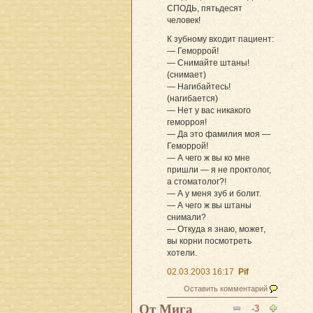
СПОДЬ, пятьдесят
человек!
К зубному входит пациент:
— Геморрой!
— Снимайте штаны!
(снимает)
— Нагибайтесь!
(нагибается)
— Нет у вас никакого
геморроя!
— Да это фамилия моя —
Геморрой!
— А чего ж вы ко мне
пришли — я не проктолог,
а стоматолог?!
— А у меня зуб и болит.
— А чего ж вы штаны
снимали?
— Откуда я знаю, может,
вы корни посмотреть
хотели.
02.03.2003 16:17
Pif
Оставить комментарий
От Мига
-3