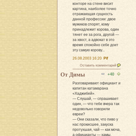
конторе на стене висит
картина, наиболее точно
отражающая сущность
данной профессии: двое
мужиков спорят, кому
принадлежит корова, один
тянет ее за рога, другой —
за хвост, а адвокат в это
время спокойно себе доит
эту самую корову...
26.08.2003 16:20
Pif
Оставить комментарий
Oт Димы
+40
Разговаривают официант и
капитан катамарана
«Хаджибей».
— Слушай, — спрашивает
один, — что тебе вчера так
недовольно говорили
евреи?
— Они сказали, что пиво у
нас прокисшее, закуска
протухшая, чай — как моча,
а официанты — хамы.