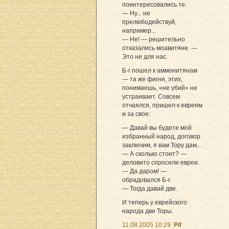
поинтересовались те.
— Hу... не
прелюбодействуй,
например...
— Hе! — решительно
отказались моавитяне. —
Это не для нас.
Б-г пошел к аммонитянам
— та же фигня, этих,
понимаешь, «не убий» не
устраивает. Совсем
отчаялся, пришел к евреям
и за свое:
— Давай вы будете мой
избранный народ, договор
заключим, я вам Тору дам...
— А сколько стоит? —
деловито спросили евреи.
— Да даром! —
обрадовался Б-г.
— Тогда давай две.
И теперь у еврейского
народа две Торы.
11.08.2005 10:29
Pif