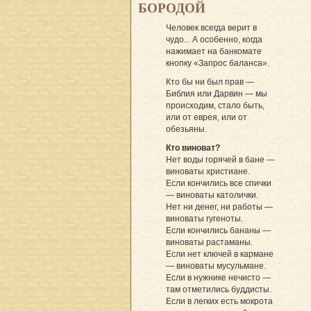
БОРОДОЙ
Человек всегда верит в
чудо... А особенно, когда
нажимает на банкомате
кнопку «Запрос баланса».
Кто бы ни был прав —
Библия или Дарвин — мы
происходим, стало быть,
или от еврея, или от
обезьяны.
Кто виноват?
Нет воды горячей в бане —
виноваты христиане.
Если кончились все спички
— виноваты католички.
Нет ни денег, ни работы —
виноваты гугеноты.
Если кончились бананы —
виноваты растаманы.
Если нет ключей в кармане
— виноваты мусульмане.
Если в нужнике нечисто —
там отметились буддисты.
Если в легких есть мокрота