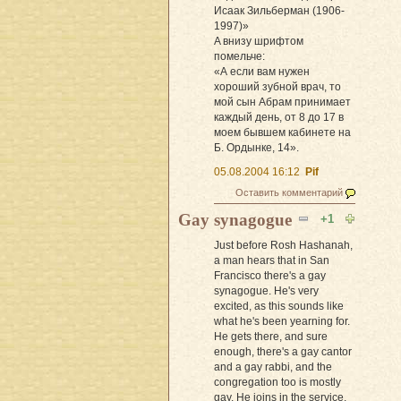
Исаак Зильберман (1906-
1997)»
A внизу шрифтом
помельче:
«А если вам нужен
хороший зубной врач, то
мой сын Абрам принимает
каждый день, от 8 до 17 в
моем бывшем кабинете на
Б. Ордынке, 14».
05.08.2004 16:12
Pif
Оставить комментарий
Gay synagogue
+1
Just before Rosh Hashanah,
a man hears that in San
Francisco there's a gay
synagogue. He's very
excited, as this sounds like
what he's been yearning for.
He gets there, and sure
enough, there's a gay cantor
and a gay rabbi, and the
congregation too is mostly
gay. He joins in the service,