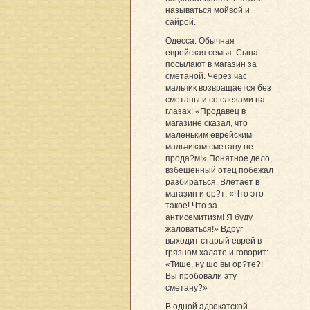
называться мойвой и
сайрой.
Одесса. Обычная
еврейская семья. Сына
посылают в магазин за
сметаной. Через час
мальчик возвращается без
сметаны и со слезами на
глазах: «Продавец в
магазине сказал, что
маленьким еврейским
мальчикам сметану не
прода?м!» Понятное дело,
взбешенный отец побежал
разбираться. Влетает в
магазин и ор?т: «Что это
такое! Что за
антисемитизм! Я буду
жаловаться!» Вдруг
выходит старый еврей в
грязном халате и говорит:
«Тише, ну шо вы ор?те?!
Вы пробовали эту
сметану?»
В одной адвокатской