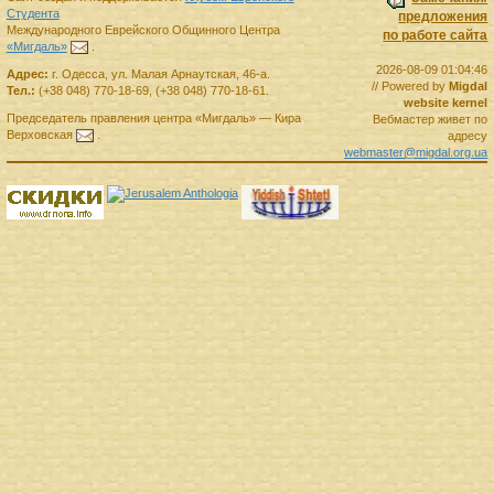
Студента
предложения
Международного Еврейского Общинного Центра
по работе сайта
«Мигдаль»
.
2026-08-09 01:04:46
Адрес:
г.
Одесса
,
ул. Малая Арнаутская, 46-а.
// Powered by
Migdal
Тел.:
(+38 048) 770-18-69
,
(+38 048) 770-18-61
.
website kernel
Председатель правления
центра
«Мигдаль»
—
Кира
Вебмастер живет по
Верховская
.
адресу
webmaster@migdal.org.ua