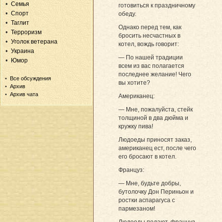
Семья
готовиться к праздничному
Спорт
обеду.
Таглит
Однако перед тем, как
Терроризм
бросить несчастных в
Уголок ветерана
котел, вождь говорит:
Украина
— По нашей традиции
Юмор
всем из вас полагается
последнее желание! Чего
Все обсуждения
вы хотите?
Архив
Архив чата
Американец:
— Мне, пожалуйста, стейк
толщиной в два дюйма и
кружку пива!
Людоеды приносят заказ,
американец ест, после чего
его бросают в котел.
Француз:
— Мне, будьте добры,
бутолочку Дон Периньон и
ростки аспарагуса с
пармезаном!
Людоеды подают, француз