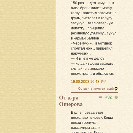
150 раз... одел камуфляж...
одел бронежилет, маску,
каску... повесил автомат на
грудь, пистолет в кобуру
засунул... взял саперную
лопатку... прицепил
резиновую дубинку... сунул
в карман баллон
«Черемухи»... в ботинок
спрятал нож... прицепил
наручники...
— И в чем же дело?
— Когда из дома выходил,
случайно в зеркало
посмотрел... и обкакался.
19.08.2003 16:43
Pif
Оставить комментарий
От д-ра
+92
Ошерова
В купе поезда едет
несколько человек. Когда
поезд тронулся,
пассажиры стали
знакомиться. Когда