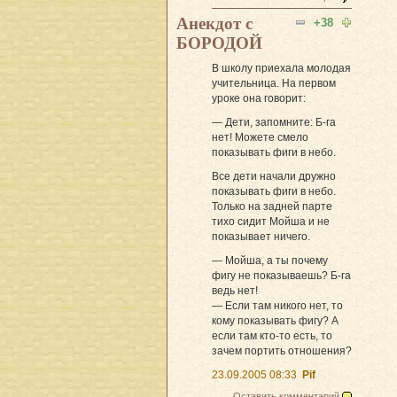
Анекдот с
+38
БОРОДОЙ
В школу приехала молодая
учительница. На первом
уроке она говорит:
— Дети, запомните: Б-га
нет! Можете смело
показывать фиги в небо.
Все дети начали дружно
показывать фиги в небо.
Только на задней парте
тихо сидит Мойша и не
показывает ничего.
— Мойша, а ты почему
фигу не показываешь? Б-га
ведь нет!
— Если там никого нет, то
кому показывать фигу? А
если там кто-то есть, то
зачем портить отношения?
23.09.2005 08:33
Pif
Оставить комментарий