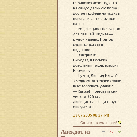
Рабинович лезет куда-то
на самую дальнюю полку,
достает кофейную чашку и
поворачивает ее ручкой
налево:
— Вот, специальная чашка
для левшей. Видите —
ручкой налево. Притом
очень красивая и
недорогая.
— Заверните.
Выходят, и Косыгин,
довольный такой, говорит
Брежневу:
— Ну что, Леонид Ильич?
Убедился, что евреи лучше
всех торговать умеют?
— Как же! «Торговать они
умеют». С базы
дефицитные вещи тянуть
они умеют!
13.07.2005 08:37
Pif
Оставить комментарий
Анекдот из
-3