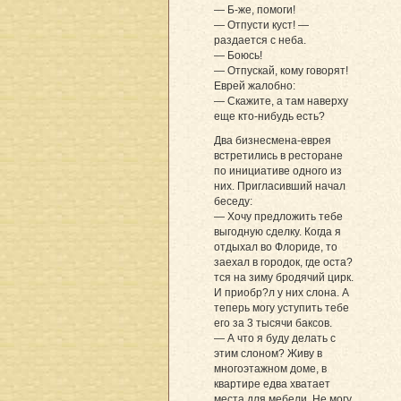
— Б-же, помоги!
— Отпусти куст! —
раздается с неба.
— Боюсь!
— Отпускай, кому говорят!
Еврей жалобно:
— Скажите, а там наверху
еще кто-нибудь есть?
Два бизнесмена-еврея
встретились в ресторане
по инициативе одного из
них. Пригласивший начал
беседу:
— Хочу предложить тебе
выгодную сделку. Когда я
отдыхал во Флориде, то
заехал в городок, где оста?
тся на зиму бродячий цирк.
И приобр?л у них слона. А
теперь могу уступить тебе
его за 3 тысячи баксов.
— А что я буду делать с
этим слоном? Живу в
многоэтажном доме, в
квартире едва хватает
места для мебели. Не могу