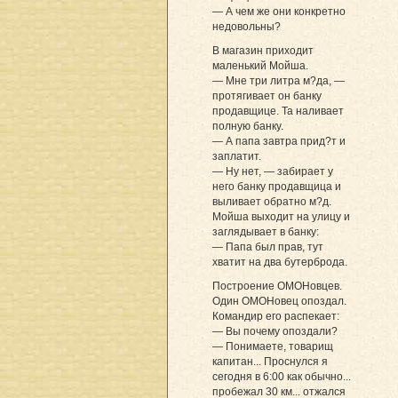
— А чем же они конкретно
недовольны?
В магазин приходит
маленький Мойша.
— Мне три литра м?да, —
протягивает он банку
продавщице. Та наливает
полную банку.
— А папа завтра прид?т и
заплатит.
— Ну нет, — забирает у
него банку продавщица и
выливает обратно м?д.
Мойша выходит на улицу и
заглядывает в банку:
— Папа был прав, тут
хватит на два бутерброда.
Построение ОМОНовцев.
Один ОМОНовец опоздал.
Командир его распекает:
— Вы почему опоздали?
— Понимаете, товарищ
капитан... Проснулся я
сегодня в 6:00 как обычно...
пробежал 30 км... отжался