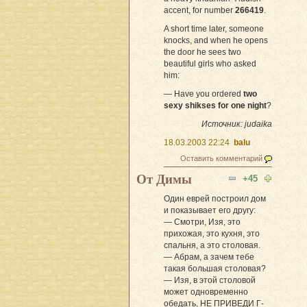
accent, for number
266419
.
A short time later, someone
knocks, and when he opens
the door he sees two
beautiful girls who asked
him:
— Have you ordered
two
sexy shikses for one night
?
Источник: judaika
18.03.2003 22:24
balu
Оставить комментарий
От Димы
+45
Один еврей построил дом
и показывает его другу:
— Смотри, Изя, это
прихожая, это кухня, это
спальня, а это столовая.
— Абрам, а зачем тебе
такая большая столовая?
— Изя, в этой столовой
может одновременно
обедать, НЕ ПРИВЕДИ Г-