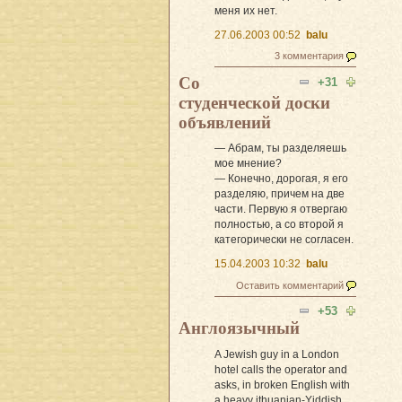
меня их нет.
27.06.2003 00:52
balu
3 комментария
Со
+31
студенческой доски
объявлений
— Абрам, ты разделяешь
мое мнение?
— Конечно, дорогая, я его
разделяю, причем на две
части. Первую я отвергаю
полностью, а со второй я
категорически не согласен.
15.04.2003 10:32
balu
Оставить комментарий
+53
Англоязычный
A Jewish guy in a London
hotel calls the operator and
asks, in broken English with
a heavy ithuanian-Yiddish