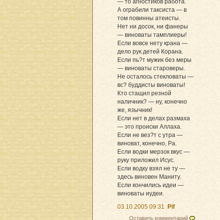
— то агностиков работа.
А ограбили таксиста — в
том повинны атеисты.
Нет ни досок, ни фанеры
— виноваты тамплиеры!
Если вовсе нету крана —
дело рук детей Корана.
Если пь?т мужик без меры
— виноваты староверы.
Не осталось стекловаты —
вс? буддисты виноваты!
Кто стащил резной
наличник? — ну, конечно
же, язычник!
Если нет в делах размаха
— это происки Аллаха.
Если не вез?т с утра —
виноват, конечно, Ра.
Если водки мерзок вкус —
руку приложил Исус.
Если водку взял не ту —
здесь виновен Маниту.
Если кончились идеи —
виноваты иудеи.
03.10.2005 09:31
Pif
Оставить комментарий