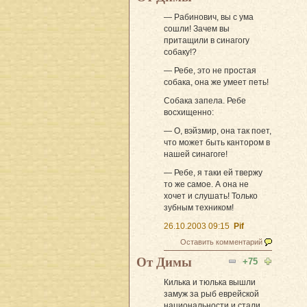
— Рабинович, вы с ума
сошли! Зачем вы
притащили в синагогу
собаку!?
— Ребе, это не простая
собака, она же умеет петь!
Собака запела. Ребе
восхищенно:
— О, вэйзмир, она так поет,
что может быть кантором в
нашей синагоге!
— Ребе, я таки ей твержу
то же самое. А она не
хочет и слушать! Только
зубным техником!
26.10.2003 09:15
Pif
Оставить комментарий
От Димы
+75
Килька и тюлька вышли
замуж за рыб еврейской
национальности и стали