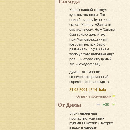
Талмуда
Ханан-плохой толкнул
кулаком человека. Тот
приш?л к раву hуне, и он
сказал Ханану: «Заплати
ему пол-зуза». Но у Ханана
был только целый зуз,
прич?м поврежд?нный,
который нельзя было
разменять. Тогда Ханан
толкнул того человека ещ?
раз — и отдал ему целый
зуз.
(Бехорот 50б)
Думаю, что многие
вспомнят современный
вариант этого анекдота.
31.08.2004 12:14
balu
Оставить комментарий
От Димы
+30
Висит еврей над
пропастью, уцепился
руками за кустик. Смотрит
в небо и говорит: