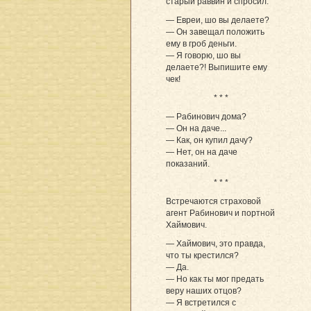
старый раввин и спросил:
— Евреи, шо вы делаете?
— Он завещал положить
ему в гроб деньги.
— Я говорю, шо вы
делаете?! Выпишите ему
чек!
* * *
— Рабинович дома?
— Он на даче...
— Как, он купил дачу?
— Нет, он на даче
показаний.
* * *
Встречаются страховой
агент Рабинович и портной
Хаймович.
— Хаймович, это правда,
что ты крестился?
— Да.
— Но как ты мог предать
веру наших отцов?
— Я встретился с