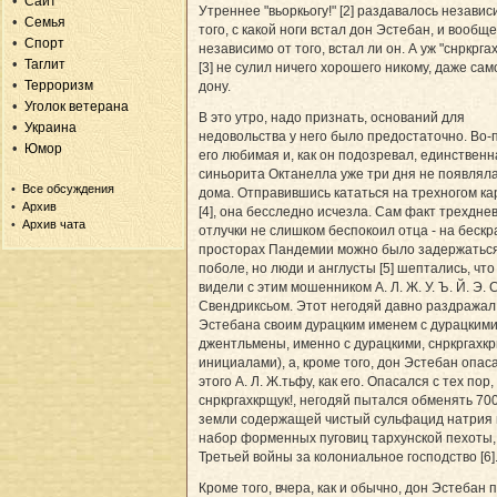
Сайт
Утреннее "вьоркьогу!" [2] раздавалось независ
Семья
того, с какой ноги встал дон Эстебан, и вообще
Спорт
независимо от того, встал ли он. А уж "снркргах
Таглит
[3] не сулил ничего хорошего никому, даже са
Терроризм
дону.
Уголок ветерана
В это утро, надо признать, оснований для
Украина
недовольства у него было предостаточно. Во-
Юмор
его любимая и, как он подозревал, единственн
синьорита Октанелла уже три дня не появлял
Все обсуждения
дома. Отправившись кататься на трехногом ка
Архив
[4], она бесследно исчезла. Сам факт трехдне
Архив чата
отлучки не слишком беспокоил отца - на беск
просторах Пандемии можно было задержаться
поболе, но люди и англусты [5] шептались, что
видели с этим мошенником А. Л. Ж. У. Ъ. Й. Э.
Свендриксьом. Этот негодяй давно раздражал
Эстебана своим дурацким именем с дурацкими 
джентльмены, именно с дурацкими, снркргахкр
инициалами), а, кроме того, дон Эстебан опас
этого А. Л. Ж.тьфу, как его. Опасался с тех пор,
снркргахкрщук!, негодяй пытался обменять 70
земли содержащей чистый сульфацид натрия 
набор форменных пуговиц тархунской пехоты,
Третьей войны за колониальное господство [6]
Кроме того, вчера, как и обычно, дон Эстебан 