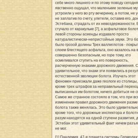
себе много лишнего и по этому поводу сегодня
явственно ощущал, что маленькие зеленые му
устроили у него во рту вечеринку, а потом, не у
не заплатив по счету, улетели, оставив его, до
Эстебана, страдать от их невоздержанности. 
стучало от каракульке [7], а асфальтовое болот
левой стороны асиенды издавало просто
натуралистически-непристойные звуки. Это б
было грозой долины Трех валлиглотов - покры
слоем блестящего асфальта, оно казалось на 
совершенно безопасным, но горе тому, кто
осмеливался ступить на его поверхность,
расчерченную знаками дорожного движения. 
удивительное, что знаки эти появились в резу
естественной эволюции болота. Изучать этот
феномен приезжали даже геологи из столицы,
кроме трех штрафов за неправильный перехо
выписанных им болотом, ничего добиться не с
Самое же странное состояло в том, что при вс
изменении правил дорожного движения разме
болота также менялась. Это было удивительн
кроме того, что дорожные инспектора и болот
разум находятся на одной ступени развития, 
Эстебан этот удивительный факт ничем разъя
не мог.
[1] Пандемия, 47-я планета системы Гермолахт