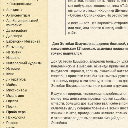
желательно закончить. Назвать его 
Пожертвования
как-нибудь претенциозно, типа «Та
Анекдоты
янтарного стека», «Хроники Шмуцке
Антисемитизм
«Отблеск Соляриюса». Но это потом.
Арабо-израильский
А пока — вот. Все варианты отправ
конфликт
или мне, или просто выкладывайте 
Демография
сайте.
Диаспора
Еврейский Интернет
Дон Эстебан Шмуцкер, владелец большой, 
Есть повод
пандемийским [1] меркам, асиенды привычн
Из жизни
грязно выругался
Израиль
Дон Эстебан Шмуцкер, владелец большой, да
Интересный иудаизм
пандемийским [1] меркам, асиенды привычно и
История
выругался. Впрочем, если вы любезный читат
Кино
способны привести хотя бы пять чистых ругат
Литература
то я сниму перед вами шляпу, а пока... пока до
Майсы
Эстебан Шмуцкер привычно и грязно выругалс
Миссионеры
Будучи от природы человеком незлобивым, он,
Мысль дня
менее, под действием превратностей судьбы, 
Одесса
отчасти, больших доз ацетона взял себе в при
Песни
облегчать душу сквернословием на всех извес
Проба пера
языках. Языков, правда, было немного, только 
Психология
и этого хватало для выражения эмоций дона
Разное
Эстебана.