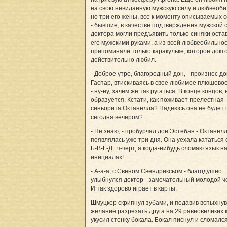
на свою невиданную мужскую силу и любвеоби
но три его жены, все к моменту описываемых 
- бывшие, в качестве подтверждения мужской 
доктора могли предъявить только синяки ост
его мужскими руками, а из всей любвеобильно
припоминали только каракульке, которое докт
действительно любил.
- Доброе утро, благородный дон, - произнес д
Гаспар, втискиваясь в свое любимое плюшево
- ну-ну, зачем же так ругаться. В конце концов, 
образуется. Кстати, как поживает прелестная
синьорита Октанелла? Надеюсь она не будет 
сегодня вечером?
- Не знаю, - пробурчал дон Эстебан - Октанел
появлялась уже три дня. Она уехала кататься 
Б-В-Г-Д.. ч-черт, я когда-нибудь сломаю язык на
инициалах!
- А-а-а, с Свеном Свендриксьом - благодушно
улыбнулся доктор - замечательный молодой ч
И так здорово играет в карты.
Шмуцкер скрипнул зубами, и подавив вспыхну
желание разрезать друга на 29 равновеликих к
укусил стенку бокала. Бокал писнул и сломался