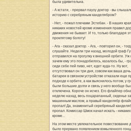
была удивительна.
- А кстати, - прервал паузу доктор - вы слышал
историю с серебряным канделябром?
- Нет, - пожал плечами Эстебан. - В наших кра
никаких новостей кроме изменения правил до
движения не бывает. И то, только благодаря э
проклятому болоту!
- Ага - сказал доктор. - Ага, - повторил он, - тог
слушайте. Недели три назад, молодой граф Гу
отправился на прогулку к внешней орбите. Уж 
зачем ему это понадобилось, казалось бы, - гра
сиди себе пей пиво, нет, едет куда-то. Ну вот,
отсутствовал он три дня, совсем как ваша дочь
батареи в связном устройстве отказали еще п
подходе к орбите, а как выяснилось потом, у г
были большие долги и связь у него вообще бы
отключена. Короче он исчез. Его флайпер об
неделю назад, весь поцарапанный, сиденье з
машинным маслом, а правый канделябр флай
пропал! Да, знаменитый серебряный канделя
пропал. Комиссар Шмок начал искать - никаких
кроме...
На этом месте увлекательное повествование 
было прервано появлением взмыленного гонц