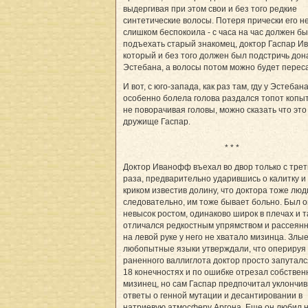
выдергивая при этом свои и без того редкие
синтетические волосы. Потеря прически его н
слишком беспокоила - с часа на час должен б
подъехать старый знакомец, доктор Гаспар И
который и без того должен был подстричь дон
Эстебана, а волосы потом можно будет перес
И вот, с юго-запада, как раз там, гду у Эстебан
особенно болела голова раздался топот копыт
не поворачивая головы, можно сказать что это
дружище Гаспар.
* * *
Доктор Иванофф въехал во двор только с трет
раза, предварительно ударившись о калитку и
криком известив долину, что доктора тоже люд
следовательно, им тоже бывает больно. Был о
невысок ростом, одинаково широк в плечах и т
отличался редкостным упрямством и рассеянн
на левой руке у него не хватало мизинца. Злые
любопытные языки утверждали, что оперируя
раненного валлиглота доктор просто запутался
18 конечностях и по ошибке отрезал собстве
мизинец, но сам Гаспар предпочитал уклончи
ответы о генной мутации и десантировании в
натриевую атмосферу Аргона. Еще он любил 