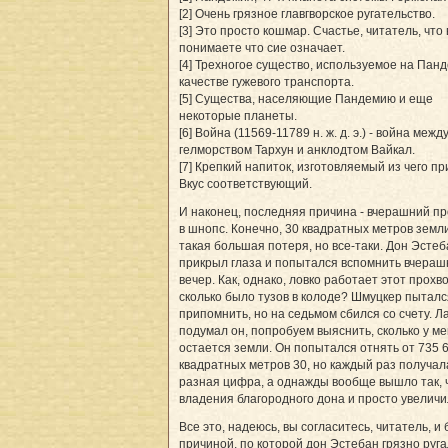
[2] Очень грязное главгворское ругательство.
[3] Это просто кошмар. Счастье, читатель, что
понимаете что сие означает.
[4] Трехногое существо, используемое на Пан
качестве гужевого транспорта.
[5] Существа, населяющие Пандемию и еще
некоторые планеты.
[6] Война (11569-11789 н. ж. д. э.) - война межд
гелморством Тархун и анклодтом Вайкал.
[7] Крепкий напиток, изготовляемый из чего пр
Вкус соответствующий.
И наконец, последняя причина - вчерашний п
в шнопс. Конечно, 30 квадратных метров земли
такая большая потеря, но все-таки. Дон Эстеб
прикрыл глаза и попытался вспомнить вчераш
вечер. Как, однако, ловко работает этот прохво
сколько было тузов в колоде? Шмуцкер пыталс
припомнить, но на седьмом сбился со счету. Л
подумал он, попробуем выяснить, сколько у м
остается земли. Он попытался отнять от 735 
квадратных метров 30, но каждый раз получал
разная цифра, а однажды вообще вышло так, 
владения благородного дона и просто увеличи
Все это, надеюсь, вы согласитесь, читатель, и
причиной, по которой дон Эстебан грязно руга