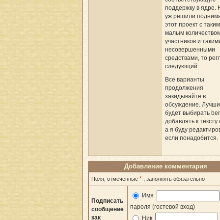
поддержку в ядре. 
уж решили подним
этот проект с таким
малым количество
участников и таким
несовершенными
средствами, то рег
следующий:
Все варианты
продолжения
закидывайте в
обсуждение. Лучш
будет выбирать ber
добавлять к тексту 
а я буду редактиро
если понадобится.
Добавление комментария
*
Поля, отмеченные
, заполнять обязательно
Имя
Подписать
пароля (гостевой вход)
сообщение
как
Ник