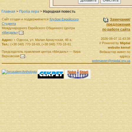
Главная
>
Проба пера
>
Народная повесть
Сайт создан и поддерживается
Клубом Еврейского
Замечания/
Студента
предложения
Международного Еврейского Общинного Центра
по работе сайта
«Мигдаль»
.
2026-08-07 11:43:38
Адрес:
г.
Одесса
,
ул. Малая Арнаутская, 46-а.
// Powered by
Migdal
Тел.:
(+38 048) 770-18-69
,
(+38 048) 770-18-61
.
website kernel
Председатель правления
центра
«Мигдаль»
—
Кира
Вебмастер живет по
Верховская
.
адресу
webmaster@migdal.org.ua