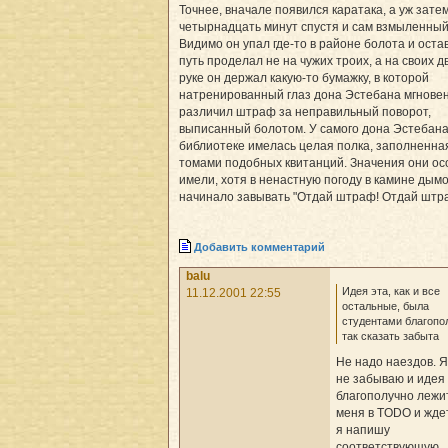
Точнее, вначале появился каратака, а уж затем
четырнадцать минут спустя и сам взмыленный
Видимо он упал где-то в районе болота и ост
путь проделал не на чужих троих, а на своих д
руке он держал какую-то бумажку, в которой
натренированный глаз дона Эстебана мгнове
различил штраф за неправильный поворот,
выписанный болотом. У самого дона Эстебана
библиотеке имелась целая полка, заполненна
томами подобных квитанций. Значения они ос
имели, хотя в ненастную погоду в камине дым
начинало завывать "Отдай штраф! Отдай штра
Добавить комментарий
balu
Идея эта, как и все
11.12.2001 22:55
остальные, была
студентами благопо
так сказать забыта
Не надо наездов. Я
не забываю и идея
благополучно лежи
меня в TODO и ждет
я напишу
соответствующую