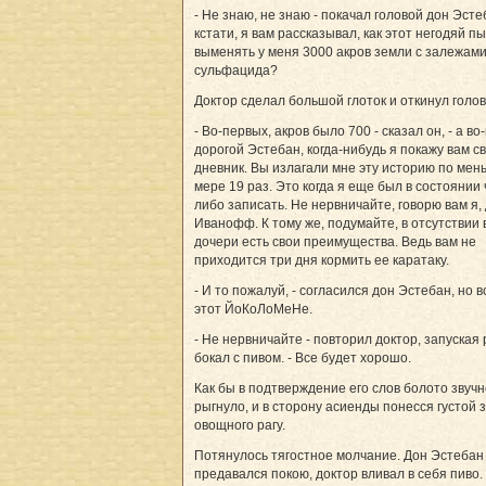
- Не знаю, не знаю - покачал головой дон Эстеб
кстати, я вам рассказывал, как этот негодяй п
выменять у меня 3000 акров земли с залежам
сульфацида?
Доктор сделал большой глоток и откинул голов
- Во-первых, акров было 700 - сказал он, - а во
дорогой Эстебан, когда-нибудь я покажу вам с
дневник. Вы излагали мне эту историю по мен
мере 19 раз. Это когда я еще был в состоянии 
либо записать. Не нервничайте, говорю вам я,
Иванофф. К тому же, подумайте, в отсутствии
дочери есть свои преимущества. Ведь вам не
приходится три дня кормить ее каратаку.
- И то пожалуй, - согласился дон Эстебан, но в
этот ЙоКоЛоМеНе.
- Не нервничайте - повторил доктор, запуская 
бокал с пивом. - Все будет хорошо.
Как бы в подтверждение его слов болото звучн
рыгнуло, и в сторону асиенды понесся густой 
овощного рагу.
Потянулось тягостное молчание. Дон Эстебан
предавался покою, доктор вливал в себя пиво