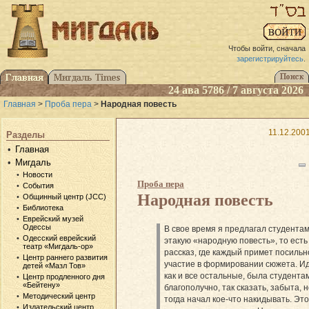
Чтобы войти, сначала
зарегистрируйтесь
.
24 ава 5786 / 7 августа 2026
Главная
>
Проба пера
>
Народная повесть
11.12.200
Разделы
Главная
Мигдаль
Новости
Проба пера
События
Народная повесть
Общинный центр (JCC)
Библиотека
Еврейский музей
Одессы
В свое время я предлагал студента
Одесский еврейский
этакую «народную повесть», то есть
театр «Мигдаль-ор»
рассказ, где каждый примет посильн
Центр раннего развития
участие в формировании сюжета. Ид
детей «Мазл Тов»
как и все остальные, была студента
Центр продленного дня
«Бейтену»
благополучно, так сказать, забыта, н
Методический центр
тогда начал кое-что накидывать. Эт
Издательский центр