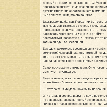
который он немедленно выполнял. Сейчас он 
приветливо пискнул, когда хозяин проходил м
Джек на мгновение обратил на него внимание.
был единственным, кто его понимал...
Джек вышел на балкон. Перед ним был весь го
тысячи домов, в каждом из которых живут люди
нормальные люди, у которых есть кто-то, кому
рассказать, что у тебя на душе, и кто поймет,
посочувствует, посоветует. У них всех кто-то ест
Только он один во Вселенной...
Ему вдруг захотелось броситься вниз и разбит
землю этой чертовой планеты, которой нет де
того, кто всю жизнь посвятил ее жителям и нич
нашел для себя. Просто спрыгнуть и разбиться
Сзади послышались тихие шаги. Он мгновенн
оглянулся - и увидел ее...
Лицо знакомое, кажется, они виделись раз или 
может быть и больше, но как она могла попасть
- Я хотела тебя увидеть. Почему ты не звониш
Они стояли и смотрели друг на друга нескольк
не решаясь заговорить. Теплый ветер развева
волосы, а в глазах отражалось ночное небо. О