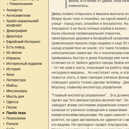
жизни, в отличие от Джека, пока нич
Пожертвования
изменилось...
Анекдоты
Дверь плавно открылась и машина выехала из
Антисемитизм
Вокруг было тихо и спокойно, ни одной живой 
Арабо-израильский
улице - город спал, спокойно и беззаботно. На
конфликт
Альтаресе-3 не было ночных клубов и казино -
Демография
была обычная провинциальная планетка,
Диаспора
своеобразная деревня в бескрайней галактике
Еврейский Интернет
Цивилизация пришла сюда недавно и еще 50 
Есть повод
назад атрикитяне не знали, что такое телефон
Из жизни
электрическая лампочка. Но к техническим но
привыкаешь быстро и днем Альгерда уже ниче
Израиль
отличается от любого другого города Земли и
Интересный иудаизм
- тот же шум и суета, спешащие на работу люд
История
несущиеся машины... Но наступает ночь, и ат
Кино
ложатся спать, и ярко горящие уличные фона
Литература
освещают дорогу только одному человеку - Дж
Майсы
Моргану, главному инспектору управления.
Миссионеры
"Главный инспектор управления"... Эта должн
Мысль дня
звучит как "его императорское величество". Он
Одесса
заведует всеми системами управления планет
Песни
начиная от уличного освещения и заканчивая
Проба пера
климатическими машинами. Ни один самолет 
Психология
взлетит, ни один автомобиль не сдвинется с м
Разное
его ведома. Не президент правит Альтаресом,