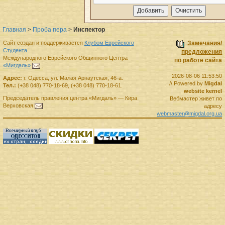
Главная
>
Проба пера
>
Инспектор
Сайт создан и поддерживается
Клубом Еврейского
Замечания/
Студента
предложения
Международного Еврейского Общинного Центра
по работе сайта
«Мигдаль»
.
2026-08-06 11:53:50
Адрес:
г.
Одесса
,
ул. Малая Арнаутская, 46-а.
// Powered by
Migdal
Тел.:
(+38 048) 770-18-69
,
(+38 048) 770-18-61
.
website kernel
Председатель правления
центра
«Мигдаль»
—
Кира
Вебмастер живет по
Верховская
.
адресу
webmaster@migdal.org.ua