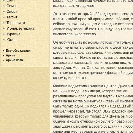
Сайт
Морган, единственный человек на планете, к
всегда знает, что делает.
Семья
Спорт
Этот человек, который в 22 года достиг всего, ч
Таглит
желать любой простой программист с Земли, 
Терроризм
сейчас по ночным улицам Альгерды и все све
Уголок ветерана
давали ему зеленый свет. Но на душе у главно
Украина
инспектора было тяжело.
Юмор
Он любил ездить по ночам, потому что только
он мог не думать о своей работе, о десятках де
Все обсуждения
которые надо сделать сейчас или скоро, или 
Архив
сделать, если... Ночью он мог думать о звездах
Архив чата
космосе и о маленькой песчинке среди них, ко
зовут Джек Морган. Он ехал по улице, освеще
мертвым светом электрических фонарей и дум
своем одиночестве...
Машина подъехала к зданию Центра. Джек вы
машины и подошел к двери, которая тут же
раздвинулась, пропуская его внутрь. Охранная
система не могла ошибиться - главный инспек
быть только один. Он поднялся на двадцатый 
прошел через зал, где стоял DL-2, рядовой к
управления, который только для Джека был б
обычным компьютером - он был его правой рук
знал Джека с момента своего создания и любо
слово или жест звучали для него как четкий пр