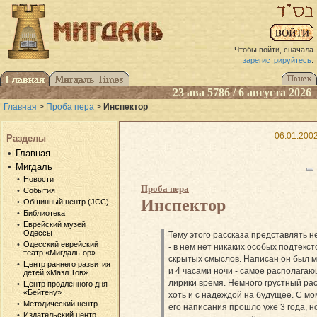
Чтобы войти, сначала
зарегистрируйтесь
.
23 ава 5786 / 6 августа 2026
Главная
>
Проба пера
>
Инспектор
06.01.2002
Разделы
Главная
Мигдаль
Новости
Проба пера
События
Инспектор
Общинный центр (JCC)
Библиотека
Еврейский музей
Одессы
Тему этого рассказа представлять н
Одесский еврейский
- в нем нет никаких особых подтекст
театр «Мигдаль-ор»
скрытых смыслов. Написан он был 
Центр раннего развития
и 4 часами ночи - самое располага
детей «Мазл Тов»
лирики время. Немного грустный рас
Центр продленного дня
«Бейтену»
хоть и с надеждой на будущее. С м
Методический центр
его написания прошло уже 3 года, но
Издательский центр