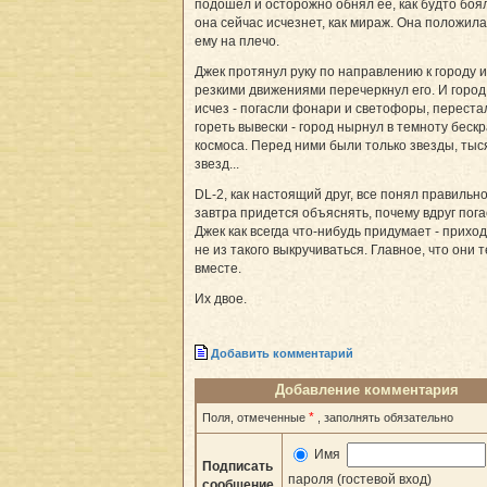
подошел и осторожно обнял ее, как будто боял
она сейчас исчезнет, как мираж. Она положила
ему на плечо.
Джек протянул руку по направлению к городу 
резкими движениями перечеркнул его. И город
исчез - погасли фонари и светофоры, переста
гореть вывески - город нырнул в темноту беск
космоса. Перед ними были только звезды, тыс
звезд...
DL-2, как настоящий друг, все понял правильно
завтра придется объяснять, почему вдруг погас
Джек как всегда что-нибудь придумает - прихо
не из такого выкручиваться. Главное, что они 
вместе.
Их двое.
Добавить комментарий
Добавление комментария
*
Поля, отмеченные
, заполнять обязательно
Имя
Подписать
пароля (гостевой вход)
сообщение