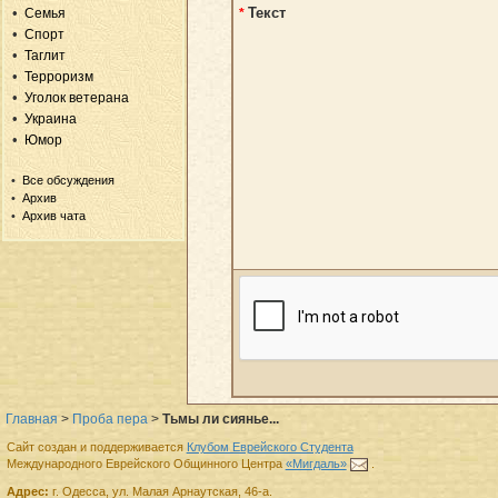
Текст
Семья
*
Спорт
Таглит
Терроризм
Уголок ветерана
Украина
Юмор
Все обсуждения
Архив
Архив чата
Главная
>
Проба пера
>
Тьмы ли сиянье...
Сайт создан и поддерживается
Клубом Еврейского Студента
Международного Еврейского Общинного Центра
«Мигдаль»
.
Адрес:
г.
Одесса
,
ул. Малая Арнаутская, 46-а.