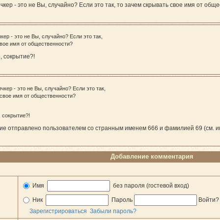
кер - это не Вы, случайно? Если это так, то зачем скрывать свое имя от общ
ер - это не Вы, случайно? Если это так,
свое имя от общественности?
о, сокрытие?!
кер - это не Вы, случайно? Если это так,
 свое имя от общественности?
, сокрытие?!
ние отправлено пользователем со странным именем 666 и фамилией 69 (см. 
Добавление комментария
Имя
без пароля (гостевой вход)
Ник
Пароль
Войти
Зарегистрироваться
Забыли пароль?