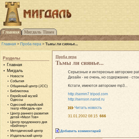
Главная
>
Проба пера
>
Тьмы ли сиянье...
Проба пера
Разделы
Тьмы ли сиянье...
Главная
Мигдаль
Серьезные и интересные авторские раб
Новости
Дизайн - не очень, но содержание - ст
События
Кстати, имеются авторские mp3...
Общинный центр (JCC)
Библиотека
http://semm7.tripod.com
Еврейский музей
http://senson.narod.ru
Одессы
Одесский еврейский
Читать новость
театр «Мигдаль-ор»
Центр раннего развития
31.01.2002 08:15
666
детей «Мазл Тов»
Центр продленного дня
«Бейтену»
Методический центр
Добавить комментарий
Издательский центр