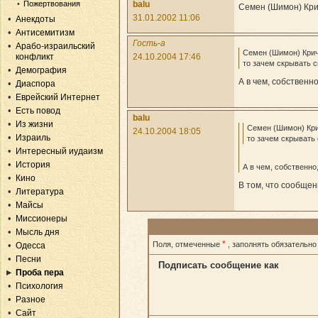
Пожертвования
balu
Семен (Шимон) Крич
31.01.2002 11:06
Анекдоты
Антисемитизм
Гость-a
Арабо-израильский
Семен (Шимон) Кричк
конфликт
24.10.2004 17:46
то зачем скрывать 
Демография
А в чем, собственн
Диаспора
Еврейский Интернет
Есть повод
balu
Из жизни
Семен (Шимон) Крич
24.10.2004 18:05
Израиль
то зачем скрывать
Интересный иудаизм
История
А в чем, собственно
Кино
В том, что сообще
Литература
Майсы
Миссионеры
Мысль дня
*
Поля, отмеченные
, заполнять обязательно
Одесса
Песни
Подписать сообщение как
Проба пера
Психология
Разное
Сайт