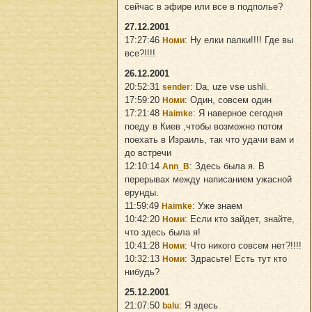
сейчас в эфире или все в подполье?
27.12.2001
17:27:46
: Ну елки палки!!!! Где вы
Номи
все?!!!!
26.12.2001
20:52:31
: Da, uze vse ushli.
sender
17:59:20
: Один, совсем один
Номи
17:21:48
: Я наверное сегодня
Haimke
поеду в Киев ,чтобы возможно потом
поехать в Израиль, так что удачи вам и
до встречи
12:10:14
: Здесь была я. В
Ann_B
перерывах между написанием ужасной
ерунды.
11:59:49
: Уже знаем
Haimke
10:42:20
: Если кто зайдет, знайте,
Номи
что здесь была я!
10:41:28
: Что никого совсем нет?!!!!
Номи
10:32:13
: Здрасьте! Есть тут кто
Номи
нибудь?
25.12.2001
21:07:50
: Я здесь
balu