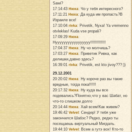
Sawi?
17:14:43
: Чо у тебя интересного?
Нюха
17:11:21
: Да куда им пропасть?В
Нюха
Израиле все!
17:10:04
: Privetik, Nyxa! Ya vremenno
rivka
otvleklas! Kuda vse propali?
17:09:29
:
Нюха
Нууууууууууууууууу!!!!!!!!!!!!!
17:04:37
: Ну чо молчишь?
Нюха
17:03:27
: Приветик Ривка, как
Нюха
делишки,давно здесь?
16:39:01
: Privetik, est kto jivoy???:))
rivka
29.12.2001
20:20:02
: Ну короче раз вы такие
Нюха
вредные, тогда пока!!!!!!
20:17:32
: Ну куда вы все
Нюха
подевались?Понятно,что у вас Шабат, но
что-то слишком долго
20:14:44
: Хай всем!Как живем?
Нюха
19:46:42
: Сендер! У тебя уже
Velvel
закончился Шабэс? Редко, редко ты
посещаешь виртуальный Мигдаль.
19:44:10
: Всем а гутэ вох! Кто-то
Velvel