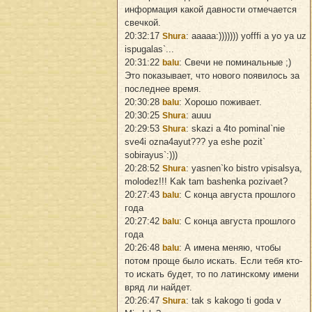
информация какой давности отмечается
свечкой.
20:32:17
: aaaaa:))))))) yofffi a yo ya uz
Shura
ispugalas`...
20:31:22
: Свечи не поминальные ;)
balu
Это показывает, что нового появилось за
последнее время.
20:30:28
: Хорошо поживает.
balu
20:30:25
: auuu
Shura
20:29:53
: skazi a 4to pominal`nie
Shura
sve4i ozna4ayut??? ya eshe pozit`
sobirayus`:)))
20:28:52
: yasnen`ko bistro vpisalsya,
Shura
molodez!!! Kak tam bashenka pozivaet?
20:27:43
: С конца августа прошлого
balu
года
20:27:42
: С конца августа прошлого
balu
года
20:26:48
: А имена меняю, чтобы
balu
потом проще было искать. Если тебя кто-
то искать будет, то по латинскому имени
вряд ли найдет.
20:26:47
: tak s kakogo ti goda v
Shura