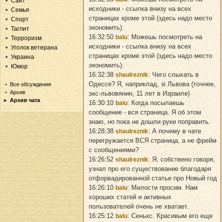
Сайт
исходники - ссылка внизу на всех
Семья
страницах кроме этой (здесь надо место
Спорт
экономить).
Таглит
16:32:50
: Можешь посмотреть на
balu
Терроризм
исходники - ссылка внизу на всех
Уголок ветерана
страницах кроме этой (здесь надо место
Украина
экономить).
Юмор
16:32:38
: Чего слыхать в
shaulreznik
Одессе? Я, наприклад, зi Львова (точнее,
Все обсуждения
Архив
экс-львовянин, 11 лет в Израиле)
Архив чата
16:30:10
: Когда посылаешь
balu
сообщение - вся страница. Я об этом
знаю, но пока не дошли руки поправить.
16:28:38
: А почему в чате
shaulreznik
перегружается ВСЯ страница, а не фрейм
с сообщениями?
16:26:52
: Я, собствено говоря,
shaulreznik
узнал про его существование благодаря
отфорвадированной статье про Новый год
16:26:10
: Милости просим. Нам
balu
хороших статей и активных
пользователей очень не хватает.
16:25:12
: Сенькс. Красивым его еще
balu