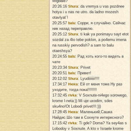
Migdale?
20:26:16
: da vremya u vas pozdnee
Shura
hotya i u nas ne utro. da ladno mozesh
otavlyat`!
20:25:57
: Сорри, я случайно. Сейчас
balu
ник назад переправлю.
20:25:12
: ti kak ya ponimayu sayt etot
Shura
sozdal za 4to tebe poklon, a po4emu imena
na russkiy pervodish? a sam to balu
otaeshsya?
20:24:55
: Рад хоть кого-то видеть в
balu
чате
20:23:34
: Privet
Shura
20:20:51
: Привет!
balu
20:12:02
: Lyudiiiiiii!!!!
Shura
17:34:17
: Ей от меня тоже.Ну раз
Нюха
уходите, тогда пока!!!!!!!!
17:32:45
: V Soxnute-ni4ego xorowego,
rivka
krome I-neta:)) Mi uje uxodim, sdes
sku4no!Ot Lobodi privet!!!:)))
17:28:45
: Маленький,Сашка
Нюха
Найдис.Шо там в Сохнуте интересного?
17:15:42
: Ti gde? Doma? Ya sey4as s
rivka
Lobodoy v Soxnute. A kto v Israele krome