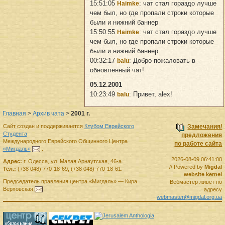
15:51:05
: чат стал гораздо лучше
Haimke
чем был, но где пропали строки которые
были и нижний баннер
15:50:55
: чат стал гораздо лучше
Haimke
чем был, но где пропали строки которые
были и нижний баннер
00:32:17
: Добро пожаловать в
balu
обновленный чат!
05.12.2001
10:23:49
: Привет, alex!
balu
Главная
>
Архив чата
>
2001 г.
Сайт создан и поддерживается
Клубом Еврейского
Замечания/
Студента
предложения
Международного Еврейского Общинного Центра
по работе сайта
«Мигдаль»
.
2026-08-09 06:41:08
Адрес:
г.
Одесса
,
ул. Малая Арнаутская, 46-а.
// Powered by
Migdal
Тел.:
(+38 048) 770-18-69
,
(+38 048) 770-18-61
.
website kernel
Председатель правления
центра
«Мигдаль»
—
Кира
Вебмастер живет по
Верховская
.
адресу
webmaster@migdal.org.ua