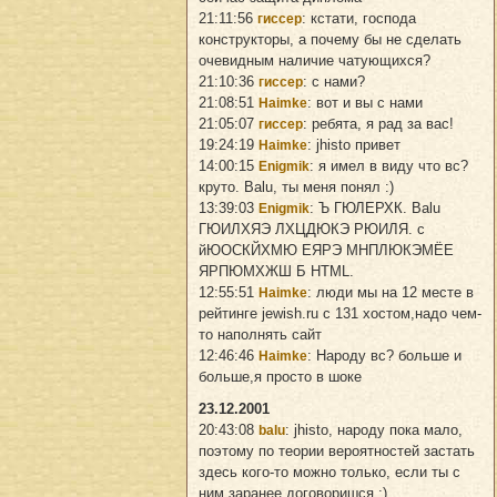
21:11:56
: кстати, господа
гиссер
конструкторы, а почему бы не сделать
очевидным наличие чатующихся?
21:10:36
: с нами?
гиссер
21:08:51
: вот и вы с нами
Haimke
21:05:07
: ребята, я рад за вас!
гиссер
19:24:19
: jhisto привет
Haimke
14:00:15
: я имел в виду что вс?
Enigmik
круто. Balu, ты меня понял :)
13:39:03
: Ъ ГЮЛЕРХК. Balu
Enigmik
ГЮИЛХЯЭ ЛХЦДЮКЭ РЮИЛЯ. с
йЮОСКЙХМЮ ЕЯРЭ МНПЛЮКЭМЁЕ
ЯРПЮМХЖШ Б HTML.
12:55:51
: люди мы на 12 месте в
Haimke
рейтинге jewish.ru с 131 хостом,надо чем-
то наполнять сайт
12:46:46
: Народу вс? больше и
Haimke
больше,я просто в шоке
23.12.2001
20:43:08
: jhisto, народу пока мало,
balu
поэтому по теории вероятностей застать
здесь кого-то можно только, если ты с
ним заранее договоришся ;)