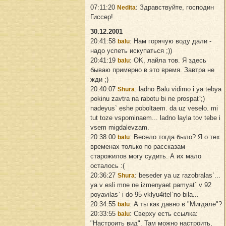
07:11:20
: Здравствуйте, господин
Nedita
Гиссер!
30.12.2001
20:41:58
: Нам горячую воду дали -
balu
надо успеть искупаться ;))
20:41:19
: OK, лайла тов. Я здесь
balu
бываю примерно в это время. Завтра не
жди ;)
20:40:07
: ladno Balu vidimo i ya tebya
Shura
pokinu zavtra na rabotu bi ne prospat`;)
nadeyus` eshe poboltaem. da uz veselo. mi
tut toze vspominaem... ladno layla tov tebe i
vsem migdalevzam.
20:38:00
: Весело тогда было? Я о тех
balu
временах только по рассказам
старожилов могу судить. А их мало
осталось :(
20:36:27
: beseder ya uz razobralas`...
Shura
ya v esli mne ne izmenyaet pamyat` v 92
poyavilas` i do 95 vklyu4itel`no bila...
20:34:55
: А ты как давно в "Мигдале"?
balu
20:33:55
: Сверху есть ссылка:
balu
"Настроить вид". Там можно настроить,