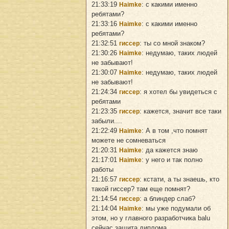
21:33:19
: с какими именно
Haimke
ребятами?
21:33:16
: с какими именно
Haimke
ребятами?
21:32:51
: ты со мной знаком?
гиссер
21:30:26
: недумаю, таких людей
Haimke
не забывают!
21:30:07
: недумаю, таких людей
Haimke
не забывают!
21:24:34
: я хотел бы увидеться с
гиссер
ребятами
21:23:35
: кажется, значит все таки
гиссер
забыли....
21:22:49
: А в том ,что помнят
Haimke
можете не сомневаться
21:20:31
: да кажется знаю
Haimke
21:17:01
: у него и так полно
Haimke
работы
21:16:57
: кстати, а ты знаешь, кто
гиссер
такой гиссер? там еще помнят?
21:14:54
: а блиндер слаб?
гиссер
21:14:04
: мы уже подумали об
Haimke
этом, но у главного разработчика balu
сейчас защита диплома