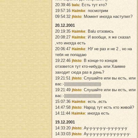
20:39:46
: Есть тут кто?
balu
19:57:16
: посмотрим
Haimke
09:54:32
: Момент иногда наступил?
jhisto
20.12.2001
20:19:35
: Balu отзовись
Haimke
20:08:27
: И вообще, я же сказал
Haimke
,что иногда есть
20:06:47
: НУ не раз и не 2 , но на
Haimke
тебя не попадаю
19:22:46
: В конце-то концов
jhisto
отзовется тут кто-нибудь или Хаимке
заходит сюда раз в день?
19:21:51
: Слушайте или вы есть, или
jhisto
вас:-))))))))))))))))))))))))))))))
19:21:49
: Слушайте или вы есть, или
jhisto
вас:-))))))))))))))))))))))))))))))
15:07:36
: есть ,есть
Haimke
14:47:58
: Народ тут есть кто живой?
jhisto
14:11:44
: иногда есть
Haimke
19.12.2001
14:33:20
: Ау-у-у-у-у-у--у-у-у-у-у-у
jhisto
14:33:03
: Ау-у-у-у-у-у-у-у-у-у-у-у-у-
jhisto