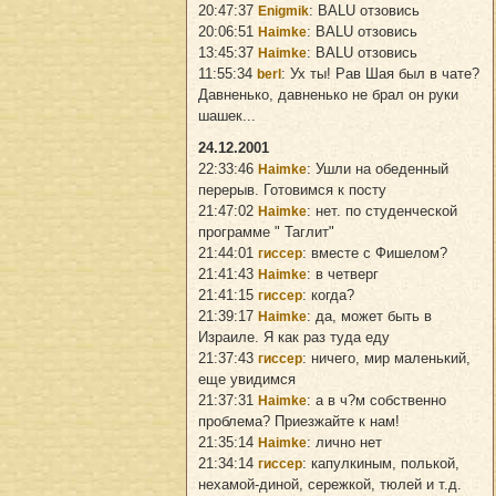
20:47:37
: BALU отзовись
Enigmik
20:06:51
: BALU отзовись
Haimke
13:45:37
: BALU отзовись
Haimke
11:55:34
: Ух ты! Рав Шая был в чате?
berl
Давненько, давненько не брал он руки
шашек...
24.12.2001
22:33:46
: Ушли на обеденный
Haimke
перерыв. Готовимся к посту
21:47:02
: нет. по студенческой
Haimke
программе " Таглит"
21:44:01
: вместе с Фишелом?
гиссер
21:41:43
: в четверг
Haimke
21:41:15
: когда?
гиссер
21:39:17
: да, может быть в
Haimke
Израиле. Я как раз туда еду
21:37:43
: ничего, мир маленький,
гиссер
еще увидимся
21:37:31
: а в ч?м собственно
Haimke
проблема? Приезжайте к нам!
21:35:14
: лично нет
Haimke
21:34:14
: капулкиным, полькой,
гиссер
нехамой-диной, сережкой, тюлей и т.д.