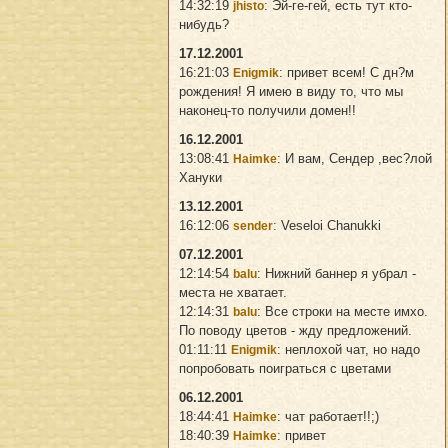
14:32:19
: Эй-ге-гей, есть тут кто-
jhisto
нибудь?
17.12.2001
16:21:03
: привет всем! С дн?м
Enigmik
рождения! Я имею в виду то, что мы
наконец-то получили домен!!
16.12.2001
13:08:41
: И вам, Сендер ,вес?лой
Haimke
Хануки
13.12.2001
16:12:06
: Veseloi Chanukki
sender
07.12.2001
12:14:54
: Нижний баннер я убрал -
balu
места не хватает.
12:14:31
: Все строки на месте имхо.
balu
По поводу цветов - жду предложений.
01:11:11
: неплохой чат, но надо
Enigmik
попробовать поиграться с цветами
06.12.2001
18:44:41
: чат работает!!;)
Haimke
18:40:39
: привет
Haimke