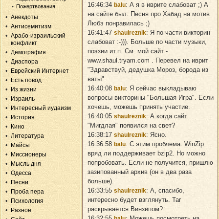
16:46:34
: А я в иврите слабоват ;) А
balu
Пожертвования
на сайте был. Песня про Хабад на мотив
Анекдоты
Любэ понравилась ;)
Антисемитизм
16:41:47
: Я по части викторин
shaulreznik
Арабо-израильский
слабоват :-))). Больше по части музыки,
конфликт
поэзии ит.п. См. мой сайт -
Демография
www.shaul.tryam.com . Перевел на иврит
Диаспора
"Здравствуй, дедушка Мороз, борода из
Еврейский Интернет
ваты"
Есть повод
16:40:08
: Я сейчас выкладываю
balu
Из жизни
вопросы викторины "Большая Игра". Если
Израиль
хочешь, можешь принять участие.
Интересный иудаизм
16:40:05
: А когда сайт
shaulreznik
История
"Мигдлая" появился на свет?
Кино
16:38:17
: Ясно.
shaulreznik
Литература
16:36:58
: С этим проблема. WinZip
balu
Майсы
вряд ли поддерживает bzip2. Но можно
Миссионеры
попробовать. Если не получится, пришлю
Мысль дня
зазипованный архив (он в два раза
Одесса
больше).
Песни
16:33:55
: А, спасибо,
shaulreznik
Проба пера
интересно будет взглянуть. Tar
Психология
раскрывается Винзипом?
Разное
16:32:55
: Можешь посмотреть на
balu