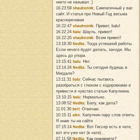
никто не называл ;)
16:23:59
: Симпатичный у вас
shaulreznik
сайт. И статья про Новый Год весьма
красноречивая
16:22:47
: Привет, balu!
shaulreznik
16:22:24
: Шауль, привет!
balu
16:22:20
: Всем привет!
shaulreznik
13:19:30
: Тогда успешной работы.
Nedita
Если нечего будет делать, заходи. Мы
здесь до упора.
13:15:41
: Нет.
balu
13:14:24
: Ты сегодня будешь в
Nedita
Мигдале?
13:11:31
: Сейчас пытаюсь
balu
разобраться с глюком с кодировками и
привести в чувство статью Капулкина.
13:10:15
: Нормально.
balu
13:08:52
: Балу, как дела?
Nedita
11:01:30
: Отвечаю
berl
10:15:11
: Капулкин пару слов ответь.
alex
Я знаю ты на сайте
07:15:14
: Вот Гиссер есть в чате,
Nedita
вот его уже нет (в чате)...
07:11:58
: Как поживаете?
Nedita