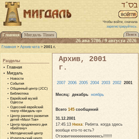
Чтобы войти, сначала
зарегистрируйтесь
.
26 ава 5786 / 9 августа 2026
Главная
>
Архив чата
>
2001 г.
Архив, 2001
Разделы
г.
Главная
Мигдаль
Новости
2007
2006
2005
2004
2003
2002
2001
События
Общинный центр (JCC)
Библиотека
Месяц:
декабрь
ноябрь
Еврейский музей
Одессы
Одесский еврейский
Всего
145
сообщений
театр «Мигдаль-ор»
Центр раннего развития
31.12.2001
детей «Мазл Тов»
17:45:13
: Ребята. когда здесь
Нюха
Центр продленного дня
«Бейтену»
вообще кто-то есть?
Методический центр
Отзовитееееееееееееесь!!!!!!!
Издательский центр