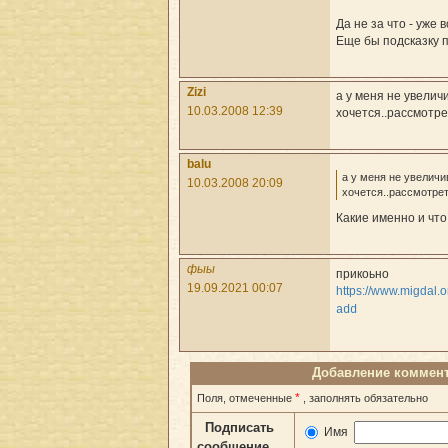
Да не за что - уже 
Еще бы подсказку п
Zizi
а у меня не увелич
10.03.2008 12:39
хочется..рассмотре
balu
а у меня не увеличи
10.03.2008 20:09
хочется..рассмотре
Какие именно и что
фыы
прикоьно
19.09.2021 00:07
https://www.migdal.
add
Добавление коммен
*
Поля, отмеченные
, заполнять обязательно
Подписать
Имя
сообщение