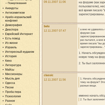
09.11.2007 11:06
на форуме (как за
Пожертвования
пользователю), нес
Анекдоты
всё время писало 
Антисемитизм
зарегистрированы..
Арабо-израильский
конфликт
Демография
balu
Диаспора
а мне не удавалось 
12.11.2007 07:47
форуме (как
Еврейский Интернет
зарегистрированном
Есть повод
раз пытался, а мне 
Из жизни
время писало "вы д
зарегистрированы...
Израиль
Интересный иудаизм
1. Начать обсужден
История
новую тему на фор
Кино
2. Ты был залогине
Литература
Майсы
Миссионеры
classic
Мысль дня
1. Начать обсуждени
12.11.2007 11:56
тему на форум? Это
Одесса
разные вещи.
Песни
Проба пера
именно начать обс
Психология
2. Ты был залогинен
Разное