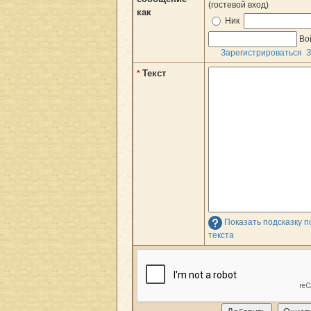
(гостевой вход)
как
Ник
Во
Зарегистрироваться
З
Текст
*
Показать подсказку 
текста