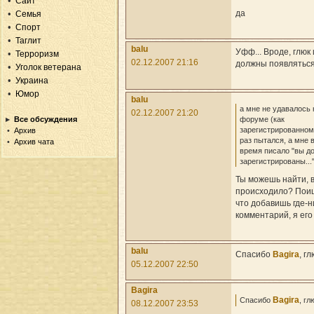
Сайт
да
Семья
Спорт
Таглит
balu
Уфф... Вроде, глю
Терроризм
02.12.2007 21:16
должны появляться
Уголок ветерана
Украина
Юмор
balu
а мне не удавалось 
02.12.2007 21:20
Все обсуждения
форуме (как
зарегистрированном
Архив
раз пытался, а мне 
Архив чата
время писало "вы д
зарегистрированы...
Ты можешь найти, в
происходило? Поищ
что добавишь где-
комментарий, я его
balu
Спасибо
Bagira
, г
05.12.2007 22:50
Bagira
Bagira
Спасибо
, г
08.12.2007 23:53