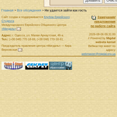
Главная
>
Все обсуждения
>
Не удается зайти как гость
Сайт создан и поддерживается
Клубом Еврейского
Замечания/
Студента
предложения
Международного Еврейского Общинного Центра
по работе сайта
«Мигдаль»
.
2026-08-06 09:31:00
Адрес:
г.
Одесса
,
ул. Малая Арнаутская, 46-а.
// Powered by
Migdal
Тел.:
(+38 048) 770-18-69
,
(+38 048) 770-18-61
.
website kernel
Председатель правления
центра
«Мигдаль»
—
Кира
Вебмастер живет по
Верховская
.
адресу
webmaster@migdal.org.ua