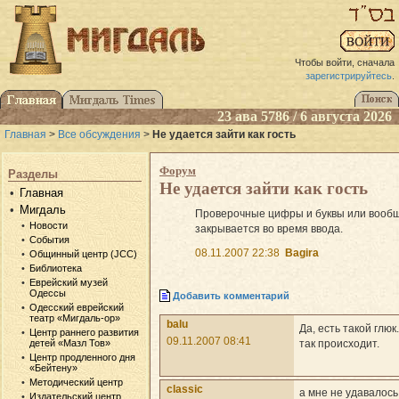
Чтобы войти, сначала
зарегистрируйтесь
.
23 ава 5786 / 6 августа 2026
Главная
>
Все обсуждения
>
Не удается зайти как гость
Форум
Разделы
Не удается зайти как гость
Главная
Мигдаль
Проверочные цифры и буквы или вообщ
Новости
закрывается во время ввода.
События
08.11.2007 22:38
Bagira
Общинный центр (JCC)
Библиотека
Еврейский музей
Одессы
Добавить комментарий
Одесский еврейский
театр «Мигдаль-ор»
balu
Да, есть такой глю
Центр раннего развития
09.11.2007 08:41
так происходит.
детей «Мазл Тов»
Центр продленного дня
«Бейтену»
Методический центр
classic
а мне не удавалось
Издательский центр