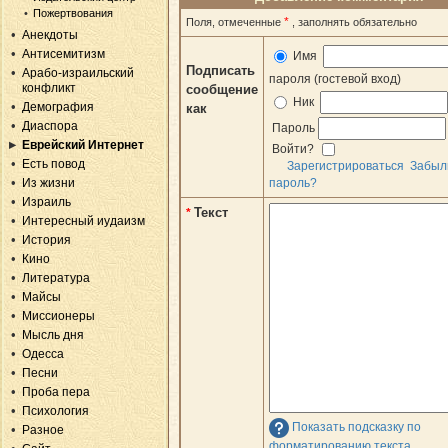
Пожертвования
*
Поля, отмеченные
, заполнять обязательно
Анекдоты
Антисемитизм
Имя
Подписать
Арабо-израильский
пароля (гостевой вход)
конфликт
сообщение
Ник
Демография
как
Диаспора
Пароль
Еврейский Интернет
Войти?
Есть повод
Зарегистрироваться
Забыл
Из жизни
пароль?
Израиль
Текст
*
Интересный иудаизм
История
Кино
Литература
Майсы
Миссионеры
Мысль дня
Одесса
Песни
Проба пера
Психология
Показать подсказку по
Разное
форматированию текста