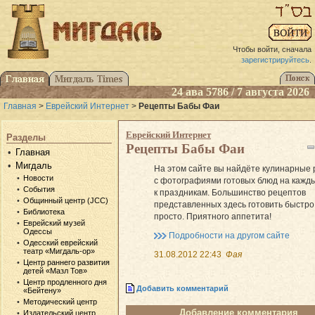
Чтобы войти, сначала
зарегистрируйтесь
.
24 ава 5786 / 7 августа 2026
Главная
>
Еврейский Интернет
>
Рецепты Бабы Фаи
Еврейский Интернет
Разделы
Рецепты Бабы Фаи
Главная
Мигдаль
На этом сайте вы найдёте кулинарные
Новости
с фотографиями готовых блюд на кажды
События
к праздникам. Большинство рецептов
Общинный центр (JCC)
представленных здесь готовить быстро
Библиотека
просто. Приятного аппетита!
Еврейский музей
Одессы
Подробности на другом сайте
Одесский еврейский
театр «Мигдаль-ор»
31.08.2012 22:43
Фая
Центр раннего развития
детей «Мазл Тов»
Центр продленного дня
Добавить комментарий
«Бейтену»
Методический центр
Добавление комментария
Издательский центр