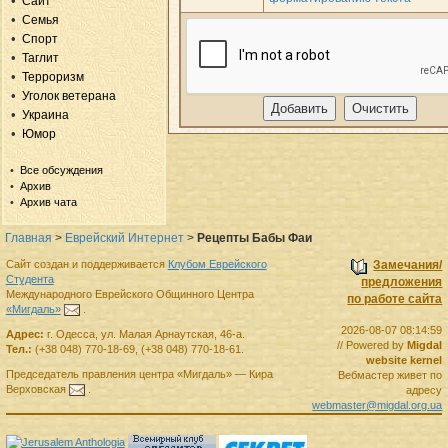
Сайт
Семья
Спорт
Таглит
Терроризм
Уголок ветерана
Украина
Юмор
Все обсуждения
Архив
Архив чата
Главная
>
Еврейский Интернет
>
Рецепты Бабы Фаи
Сайт создан и поддерживается
Клубом Еврейского
Замечания/
Студента
предложения
Международного Еврейского Общинного Центра
по работе сайта
«Мигдаль»
.
2026-08-07 08:14:59
Адрес:
г.
Одесса
,
ул. Малая Арнаутская, 46-а.
// Powered by
Migdal
Тел.:
(+38 048) 770-18-69
,
(+38 048) 770-18-61
.
website kernel
Председатель правления
центра
«Мигдаль»
—
Кира
Вебмастер живет по
Верховская
.
адресу
webmaster@migdal.org.ua