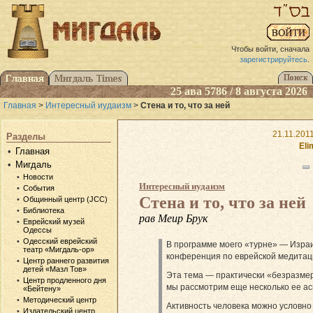
Чтобы войти, сначала
зарегистрируйтесь
.
25 ава 5786 / 8 августа 2026
Главная
>
Интересный иудаизм
>
Стена и то, что за ней
21.11.201
Разделы
Eli
Главная
Мигдаль
Новости
Интересный иудаизм
События
Стена и то, что за ней
Общинный центр (JCC)
Библиотека
рав Меир Брук
Еврейский музей
Одессы
Одесский еврейский
В программе моего «турне» — Изра
театр «Мигдаль-ор»
конференция по еврейской медитац
Центр раннего развития
детей «Мазл Тов»
Эта тема — практически «безразме
Центр продленного дня
мы рассмотрим еще несколько ее ас
«Бейтену»
Методический центр
Активность человека можно условно
Издательский центр