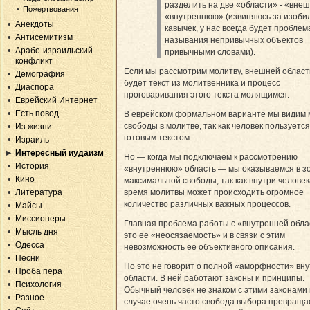
разделить на две «области» - «вне
Пожертвования
«внутреннюю» (извиняюсь за изоби
Анекдоты
кавычек, у нас всегда будет проблем
Антисемитизм
называния непривычных объектов
Арабо-израильский
привычными словами).
конфликт
Если мы рассмотрим молитву, внешней облас
Демография
будет текст из молитвенника и процесс
Диаспора
проговаривания этого текста молящимся.
Еврейский Интернет
Есть повод
В еврейском формальном варианте мы видим
свободы в молитве, так как человек пользуется
Из жизни
готовым текстом.
Израиль
Интересный иудаизм
Но — когда мы подключаем к рассмотрению
История
«внутреннюю» область — мы оказываемся в з
Кино
максимальной свободы, так как внутри человек
Литература
время молитвы может происходить огромное
количество различных важных процессов.
Майсы
Миссионеры
Главная проблема работы с «внутренней обла
Мысль дня
это ее «неосязаемость» и в связи с этим
Одесса
невозможность ее объективного описания.
Песни
Но это не говорит о полной «аморфности» вн
Проба пера
области. В ней работают законы и принципы.
Психология
Обычный человек не знаком с этими законами 
Разное
случае очень часто свобода выбора превраща