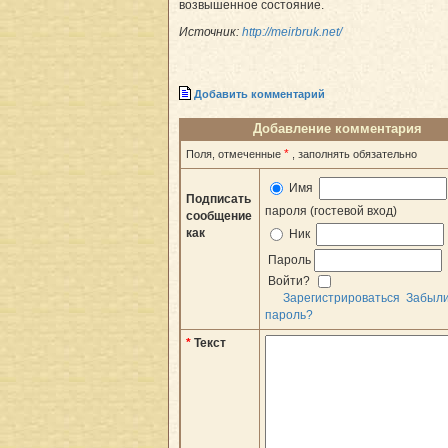
возвышенное состояние.
Источник:
http://meirbruk.net/
Добавить комментарий
Добавление комментария
*
Поля, отмеченные
, заполнять обязательно
Имя
Подписать
пароля (гостевой вход)
сообщение
как
Ник
Пароль
Войти?
Зарегистрироваться
Забыл
пароль?
*
Текст