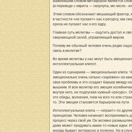
Важнейшим словом-метафорой является слов
(в переводе с иврита — скорлупа, мн.число - кл
Этим словом обозначают мешающий фактор, 
в частности «не пускает» нас к ресурсу, как ск
ореха не пускает нас к его ядру.
Главная суть молитвы — ощутить доступ и свя
сверхмощной силой, управляющей миром.
Почему же обычный человек очень редко ощущ
связь в молитве?
Во время молитвы у нас могут быть эмоционал
интеллектуальная клипот.
Один из сценариев — эмоциональная клипа. Ч
эмоционально очень сильно «заряжен» на как
свои проблемы и это создает барьер между на
вышним. И всю молитву его эмоция хозяйнича
внутри него, не подпуская нужный «ресурс». 
это обиды, волнения, гнев на кого-то или страх
то. Эти эмоции становятся барьером на пути.
Интеллектуальная клипа — «играет» по други
принципам. Человек начинает воспринимать 
процесс через свой ум. Он активно размышляе
даже может придумать какие-то новые идеи. И
иногда бывает интересно и полезно. Но в случ