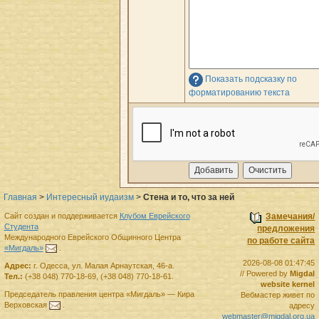
Показать подсказку по
форматированию текста
Главная
>
Интересный иудаизм
>
Стена и то, что за ней
Сайт создан и поддерживается
Клубом Еврейского
Замечания/
Студента
предложения
Международного Еврейского Общинного Центра
по работе сайта
«Мигдаль»
.
2026-08-08 01:47:45
Адрес:
г.
Одесса
,
ул. Малая Арнаутская, 46-а.
// Powered by
Migdal
Тел.:
(+38 048) 770-18-69
,
(+38 048) 770-18-61
.
website kernel
Председатель правления
центра
«Мигдаль»
—
Кира
Вебмастер живет по
Верховская
.
адресу
webmaster@migdal.org.ua