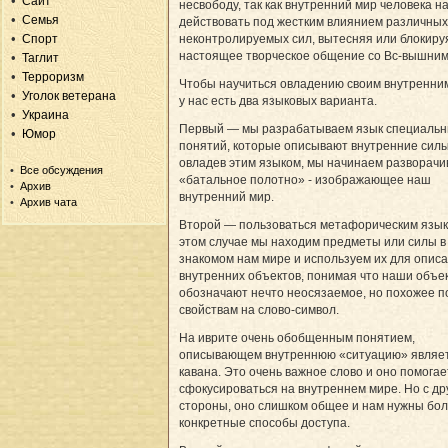
Сайт
несвободу, так как внутренний мир человека н
Семья
действовать под жестким влиянием различных
Спорт
неконтролируемых сил, вытесняя или блокиру
настоящее творческое общение со Вс-вышним
Таглит
Терроризм
Чтобы научиться овладению своим внутренни
Уголок ветерана
у нас есть два языковых варианта.
Украина
Первый — мы разрабатываем язык специаль
Юмор
понятий, которые описывают внутренние силы
овладев этим языком, мы начинаем разворачи
Все обсуждения
«батальное полотно» - изображающее наш
Архив
внутренний мир.
Архив чата
Второй — пользоваться метафорическим язык
этом случае мы находим предметы или силы в
знакомом нам мире и используем их для опис
внутренних объектов, понимая что наши объе
обозначают нечто неосязаемое, но похожее п
свойствам на слово-символ.
На иврите очень обобщенным понятием,
описывающем внутреннюю «ситуацию» являе
кавана. Это очень важное слово и оно помогае
сфокусироваться на внутреннем мире. Но с др
стороны, оно слишком общее и нам нужны бо
конкретные способы доступа.