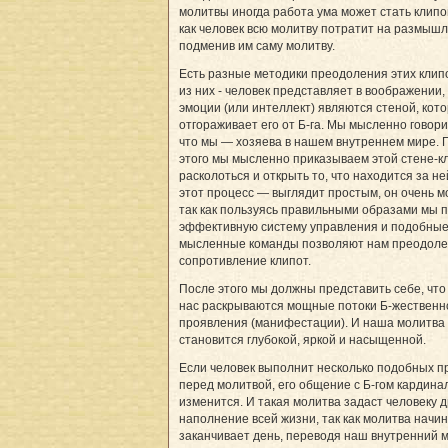
молитвы иногда работа ума может стать клипой
как человек всю молитву потратит на размышл
подменив им саму молитву.
Есть разные методики преодоления этих клип
из них - человек представляет в воображении, 
эмоции (или интеллект) являются стеной, кот
отгораживает его от Б-га. Мы мысленно говори
что мы — хозяева в нашем внутреннем мире. 
этого мы мысленно приказываем этой стене-к
расколоться и открыть то, что находится за не
этот процесс — выглядит простым, он очень 
так как пользуясь правильными образами мы 
эффективную систему управления и подобны
мысленные команды позволяют нам преодоле
сопротивление клипот.
После этого мы должны представить себе, что
нас раскрываются мощные потоки Б-жественн
проявления (манифестации). И наша молитва
становится глубокой, яркой и насыщенной.
Если человек выполнит несколько подобных п
перед молитвой, его общение с Б-гом кардина
изменится. И такая молитва задаст человеку д
наполнение всей жизни, так как молитва начин
заканчивает день, переводя наш внутренний м