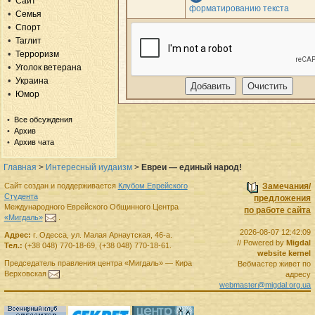
Сайт
форматированию текста
Семья
Спорт
Таглит
Терроризм
Уголок ветерана
Украина
Юмор
Все обсуждения
Архив
Архив чата
Главная
>
Интересный иудаизм
>
Евреи — единый народ!
Сайт создан и поддерживается
Клубом Еврейского
Замечания/
Студента
предложения
Международного Еврейского Общинного Центра
по работе сайта
«Мигдаль»
.
2026-08-07 12:42:09
Адрес:
г.
Одесса
,
ул. Малая Арнаутская, 46-а.
// Powered by
Migdal
Тел.:
(+38 048) 770-18-69
,
(+38 048) 770-18-61
.
website kernel
Председатель правления
центра
«Мигдаль»
—
Кира
Вебмастер живет по
Верховская
.
адресу
webmaster@migdal.org.ua