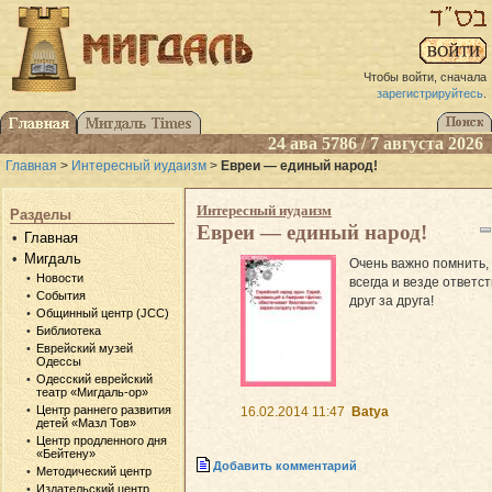
Чтобы войти, сначала
зарегистрируйтесь
.
24 ава 5786 / 7 августа 2026
Главная
>
Интересный иудаизм
>
Евреи — единый народ!
Интересный иудаизм
Разделы
Евреи — единый народ!
Главная
Мигдаль
Очень важно помнить,
Новости
всегда и везде ответс
События
друг за друга!
Общинный центр (JCC)
Библиотека
Еврейский музей
Одессы
Одесский еврейский
театр «Мигдаль-ор»
Центр раннего развития
16.02.2014 11:47
Batya
детей «Мазл Тов»
Центр продленного дня
«Бейтену»
Добавить комментарий
Методический центр
Издательский центр