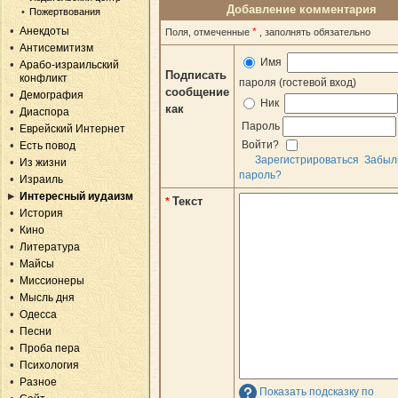
Добавление комментария
Пожертвования
Анекдоты
*
Поля, отмеченные
, заполнять обязательно
Антисемитизм
Имя
Арабо-израильский
Подписать
конфликт
пароля (гостевой вход)
сообщение
Демография
Ник
как
Диаспора
Пароль
Еврейский Интернет
Войти?
Есть повод
Зарегистрироваться
Забыл
Из жизни
пароль?
Израиль
Интересный иудаизм
Текст
*
История
Кино
Литература
Майсы
Миссионеры
Мысль дня
Одесса
Песни
Проба пера
Психология
Разное
Показать подсказку по