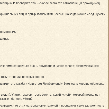
милицию. И проверьте там – скорее всего это самозванец и проходимец,
официальных лиц, и прикрываясь этим - особенно когда можно «под шумок» -
евозможными.
бщины.
ходимо относиться очень аккуратно и (мягко говоря) скептически (как
 отсутствие личностных оценок.
авами», это как бы «Наш ответ Чемберлену!» Этот жанр хорошо обрисовал
иден). У этих текстов – есть целительский «слой», который позволяет
 как он более глубокий.
будившихся от этих материалов читателей – проявляют свою зараженность