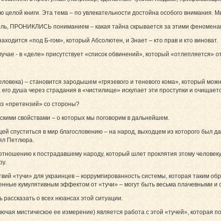
 целой книги. Эта тема – по увлекательности достойна особого внимания. М
тель, ПРОНИКЛИСЬ пониманием – какая тайна скрывается за этими феномена
аходится «под Б-гом», который Абсолютен, и Знает – кто прав и кто виноват.
лучае - в «деле» присутствует «список обвинений», который «отлепляется» о
человека) – становится зародышем «грязевого и теневого кома», который можн
, его душа через страдания в «чистилище» искупает эти проступки и очищаетс
из «претензий» со стороны?
скими свойствами – о которых мы поговорим в дальнейшем.
щей спуститься в мир благословению – на народ, выходцем из которого был д
лял Петлюра.
о отношению к пострадавшему народу, который шлет проклятия этому человеку
ру.
твий «тучи» для украинцев – коррумпированность системы, которая таким об
енные кумулятивным эффектом от «тучи» – могут быть весьма плачевными и 
 рассказать о всех нюансах этой ситуации.
ючая мистическое ее измерение) является работа с этой «тучей», которая по