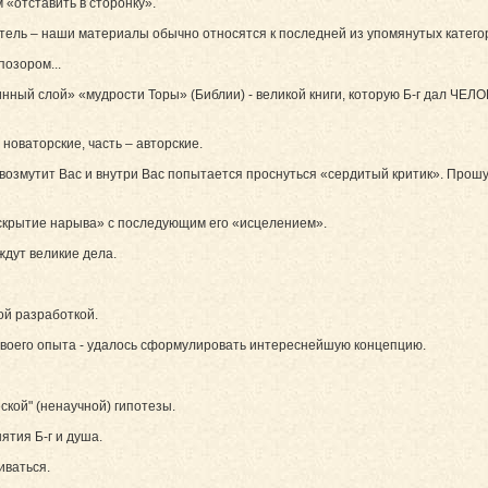
«отставить в сторонку».
тель – наши материалы обычно относятся к последней из упомянутых катего
позором...
бинный слой» «мудрости Торы» (Библии) - великой книги, которую Б-г дал Ч
 новаторские, часть – авторские.
г возмутит Вас и внутри Вас попытается проснуться «сердитый критик». Про
вскрытие нарыва» с последующим его «исцелением».
ждут великие дела.
ой разработкой.
своего опыта - удалось сформулировать интереснейшую концепцию.
ской" (ненаучной) гипотезы.
ятия Б-г и душа.
иваться.