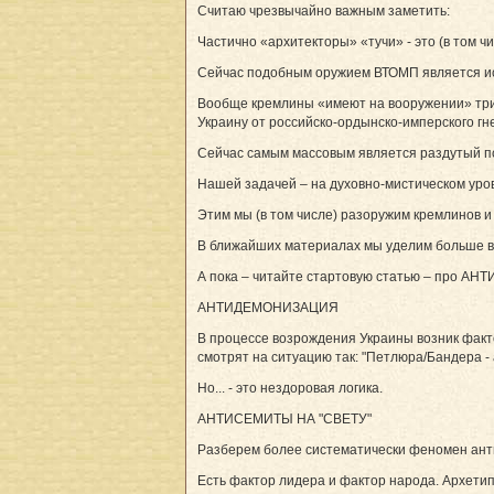
Считаю чрезвычайно важным заметить:
Частично «архитекторы» «тучи» - это (в том 
Сейчас подобным оружием ВТОМП является ис
Вообще кремлины «имеют на вооружении» три 
Украину от российско-ордынско-имперского гн
Сейчас самым массовым является раздутый пс
Нашей задачей – на духовно-мистическом уров
Этим мы (в том числе) разоружим кремлинов и
В ближайших материалах мы уделим больше в
А пока – читайте стартовую статью – про 
АНТИДЕМОНИЗАЦИЯ
В процессе возрождения Украины возник факт
смотрят на ситуацию так: "Петлюра/Бандера -
Но... - это нездоровая логика.
АНТИСЕМИТЫ НА "СВЕТУ"
Разберем более систематически феномен ант
Есть фактор лидера и фактор народа. Архети