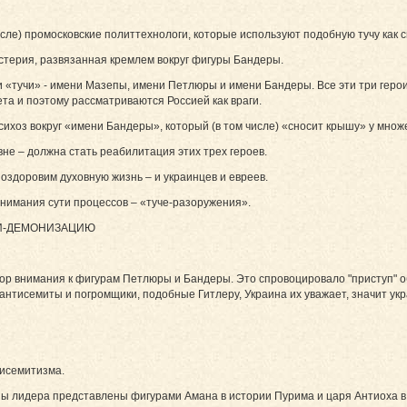
числе) промосковские политтехнологи, которые используют подобную тучу ка
терия, развязанная кремлем вокруг фигуры Бандеры.
«тучи» - имени Мазепы, имени Петлюры и имени Бандеры. Все эти три геро
ета и поэтому рассматриваются Россией как враги.
ихоз вокруг «имени Бандеры», который (в том числе) «сносит крышу» у мно
не – должна стать реабилитация этих трех героев.
 оздоровим духовную жизнь – и украинцев и евреев.
нимания сути процессов – «туче-разоружения».
АНТИ-ДЕМОНИЗАЦИЮ
ор внимания к фигурам Петлюры и Бандеры. Это спровоцировало "приступ" о
 антисемиты и погромщики, подобные Гитлеру, Украина их уважает, значит ук
исемитизма.
пы лидера представлены фигурами Амана в истории Пурима и царя Антиоха в