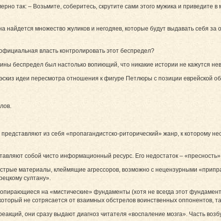
но так: – Возьмите, соберитесь, скрутите сами этого мужика и приведите в 
на найдется множество жуликов и негодяев, которые будут выдавать себя за 
) официальная власть контролировать этот беспредел?
аины беспредел был настолько вопиющий, что никакие истории не кажутся н
й эскиз идеи пересмотра отношения к фигуре Петлюры с позиции еврейской о
лов.
представляют из себя «пропагандистско-риторический» жанр, к которому необ
тавляют собой чисто информационный ресурс. Его недостаток – «пресность»,
острые материалы, клеймящие агрессоров, возможно с нецензурными «припр
рецкому султану».
опирающиеся на «мистические» фундаменты (хотя не всегда этот фундамент в
 который не сотрясается от взаимных обстрелов воинственных оппонентов, так
реакций, они сразу выдают диагноз читателя «воспаление мозга». Часть воз