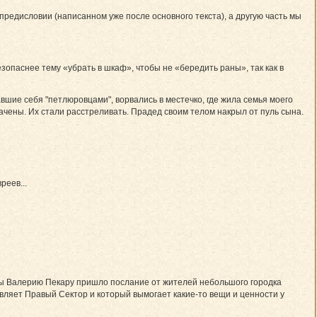
 предисловии (написанном уже после основного текста), а другую часть мы
опаснее тему «убрать в шкаф», чтобы не «бередить раны», так как в
шие себя "петлюровцами", ворвались в местечко, где жила семья моего
вачены. Их стали расстреливать. Прадед своим телом накрыл от пуль сына.
реев...
ны Валерию Пекару пришло послание от жителей небольшого городка
тавляет Правый Сектор и который вымогает какие-то вещи и ценности у