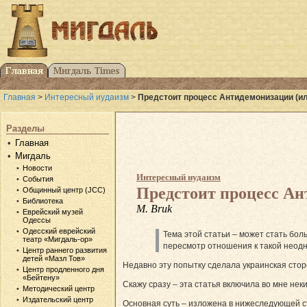
Главная
>
Интересный иудаизм
>
Предстоит процесс Антидемонизации (ил
Разделы
Главная
Мигдаль
Новости
Интересный иудаизм
События
Предстоит процесс А
Общинный центр (JCC)
Библиотека
M. Bruk
Еврейский музей
Одессы
Одесский еврейский
Тема этой статьи – может стать бол
театр «Мигдаль-ор»
пересмотр отношения к такой неод
Центр раннего развития
детей «Мазл Тов»
Недавно эту попытку сделала украинская стор
Центр продленного дня
«Бейтену»
Скажу сразу – эта статья включила во мне нек
Методический центр
Издательский центр
Основная суть – изложена в нижеследующей с