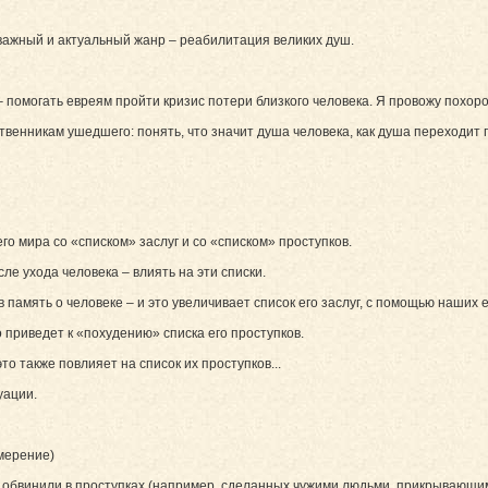
важный и актуальный жанр – реабилитация великих душ.
помогать евреям пройти кризис потери близкого человека. Я провожу похоро
енникам ушедшего: понять, что значит душа человека, как душа переходит 
о мира со «списком» заслуг и со «списком» проступков.
ле ухода человека – влиять на эти списки.
память о человеке – и это увеличивает список его заслуг, с помощью наших 
приведет к «похудению» списка его проступков.
о также повлияет на список их проступков...
уации.
мерение)
о обвинили в проступках (например, сделанных чужими людьми, прикрывающим