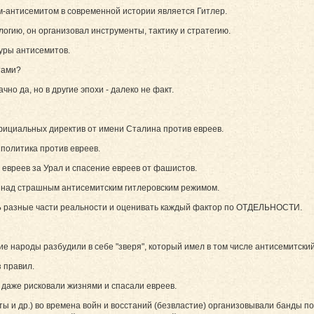
антисемитом в современной истории является Гитлер.
огию, он организовал инструменты, тактику и стратегию.
уры антисемитов.
тами?
чно да, но в другие эпохи - далеко не факт.
 официальных директив от имени Сталина против евреев.
политика против евреев.
 евреев за Урал и спасение евреев от фашистов.
 над страшным антисемитским гитлеровским режимом.
Ь разные части реальности и оценивать каждый фактор по ОТДЕЛЬНОСТИ.
ие народы разбудили в себе "зверя", который имел в том числе антисемитский
з правил.
 даже рисковали жизнями и спасали евреев.
ы и др.) во времена войн и восстаний (безвластие) организовывали банды п