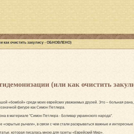
и как очистить закулису - ОБНОВЛЕНО)
нтидемонизации (или как очистить зак
ьшой «бомбой» среди моих еврейских уважаемых друзей. Это – больная рана,
нозначной фигуре как Симон Петлюра.
она в материале "Симон Петлюра - Боливар украинского народа".
ие «скрытые рычаги», в связи с чем стали раскрываться важные и интересные
татье, которая писалась мною для газеты «Еврейский Мир».