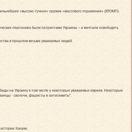
к сильнейшее «высоко-тучное» оружие «массового поражения» (ВТОМП).
ических персонажа были патриотами Украины – и мечтали освободить
жества в прошлом весьма уважаемых людей.
биды на Украину в том числе у некоторых уважаемых евреев. Некоторые
раинцы - сволочи, фашисты и антисемиты".
 истории Хануки.