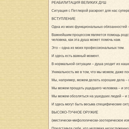
РЕАБИЛИТАЦИЯ ВЕЛИКИХ ДУШ
Ситуация с Петлюрой раскроет для нас супер
ВСТУПЛЕНИЕ
Одна из моих функциональных обязанностей – 
Важнейшим процессом является помощь родств
человека, как эта душа может помочь нам.
Это – одна из моих профессиональных тем.
И здесь есть важный момент.
В нормальной ситуации – душа уходит из нашег
Уникальность же в том, что мы можем, даже пос
Мы, например, можем делать хорошие дела – в 
Мы можем прощать ущедшего человека – и это 
Мы можем обозляться на ушедших людей – и эт
И здесь могут быть весьма специфические сит
ВЫСОКО-ТУЧНОЕ ОРУЖИЕ
(мистически-мифологически-эзотерическое из
Представьте себе, что человека незаслуженн