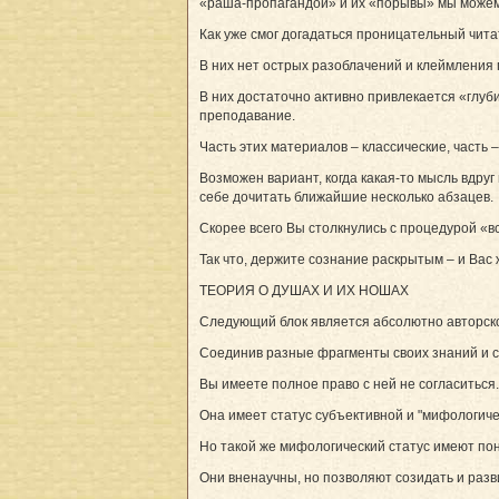
«раша-пропагандой» и их «порывы» мы можем 
Как уже смог догадаться проницательный чита
В них нет острых разоблачений и клеймления 
В них достаточно активно привлекается «глу
преподавание.
Часть этих материалов – классические, часть –
Возможен вариант, когда какая-то мысль вдру
себе дочитать ближайшие несколько абзацев.
Скорее всего Вы столкнулись с процедурой «
Так что, держите сознание раскрытым – и Вас 
ТЕОРИЯ О ДУШАХ И ИХ НОШАХ
Следующий блок является абсолютно авторск
Соединив разные фрагменты своих знаний и 
Вы имеете полное право с ней не согласиться.
Она имеет статус субъективной и "мифологиче
Но такой же мифологический статус имеют пон
Они вненаучны, но позволяют созидать и разв