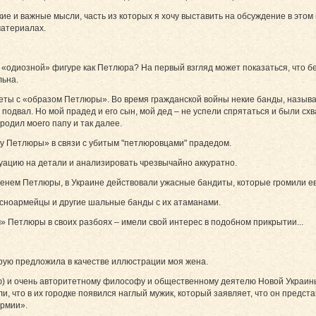
ие и важные мысли, часть из которых я хочу выставить на обсуждение в этом
материалах.
«одиозной» фигуре как Петлюра? На первый взгляд может показаться, что без
льна.
четы с «образом Петлюры». Во время гражданской войны некие банды, называв
 подвал. Но мой прадед и его сын, мой дед – не успели спрятаться и были сх
 родил моего папу и так далее.
зу Петлюры» в связи с убитым "петлюровцами" прадедом.
туацию на детали и анализировать чрезвычайно аккуратно.
именем Петлюры, в Украине действовали ужасные бандиты, которые громили ев
расноармейцы и другие шальные банды с их атаманами.
 Петлюры в своих разбоях – имели свой интерес в подобном прикрытии...
орую предложила в качестве иллюстрации моя жена.
рею) и очень авторитетному философу и общественному деятелю Новой Украи
ли, что в их городке появился наглый мужик, который заявляет, что он предс
армии».