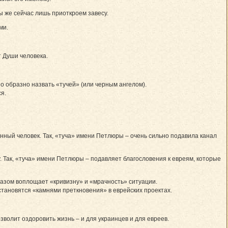
ы же сейчас лишь приоткроем завесу.
ми.
т Души человека.
о образно назвать «тучей» (или черным ангелом).
я.
анный человек. Так, «туча» имени Петлюры – очень сильно подавила канал
. Так, «туча» имени Петлюры – подавляет благословения к евреям, которые
разом воплощает «кривизну» и «мрачность» ситуации.
становятся «камнями преткновения» в еврейских проектах.
зволит оздоровить жизнь – и для украинцев и для евреев.