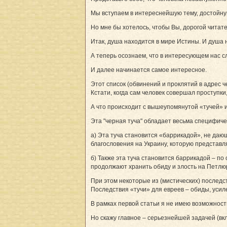
Мы вступаем в интереснейшую тему, достойную
Но мне бы хотелось, чтобы Вы, дорогой чита
Итак, душа находится в мире Истины. И душа н
А теперь осознаем, что в интересующем нас с
И далее начинается самое интересное.
Этот список (обвинений и проклятий в адрес 
Кстати, когда сам человек совершал проступки
А что происходит с вышеупомянутой «тучей» 
Эта "черная туча" обладает весьма специфиче
а) Эта туча становится «баррикадой», не даю
благословения на Украину, которую представ
б) Также эта туча становится баррикадой – п
продолжают хранить обиду и злость на Петлю
При этом некоторые из (мистических) последс
Последствия «тучи» для евреев – обиды, усил
В рамках первой статьи я не имею возможность
Но скажу главное – серьезнейшей задачей (вкл