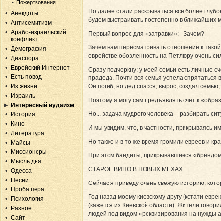
Пожертвования
Но далее стали раскрываться все более глубок
Анекдоты
будем выстраивать постепенно в ближайших 
Антисемитизм
Арабо-израильский
Первый вопрос для «затравки»: - Зачем?
конфликт
Зачем нам пересматривать отношение к такой 
Демография
еврействе обозленность на Петлюру очень си
Диаспора
Еврейский Интернет
Сразу подчеркну: у моей семьи есть личные с
Есть повод
прадеда. Почти вся семья успела спрятаться в
Из жизни
Он погиб, но дед спасся, вырос, создал семью,
Израиль
Поэтому я могу сам предъявлять счет к «обра
Интересный иудаизм
Но... задача мудрого человека – разбирать си
История
Кино
И мы увидим, что, в частности, прикрываясь 
Литература
Но также и в то же время громили евреев и к
Майсы
Миссионеры
При этом бандиты, прикрывавшиеся «брендом»
Мысль дня
СТАРОЕ ВИНО В НОВЫХ МЕХАХ
Одесса
Песни
Сейчас я приведу очень свежую историю, кот
Проба пера
Год назад моему киевскому другу (кстати ев
Психология
(кажется из Киевской области). Жители говори
Разное
людей под видом «реквизирования на нужды 
Сайт