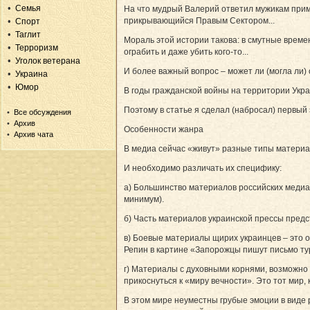
Семья
На что мудрый Валерий ответил мужикам пример
прикрывающийся Правым Сектором...
Спорт
Таглит
Мораль этой истории такова: в смутные време
Терроризм
ограбить и даже убить кого-то...
Уголок ветерана
И более важный вопрос – может ли (могла ли
Украина
Юмор
В годы гражданской войны на территории Укр
Поэтому в статье я сделал (набросал) первы
Все обсуждения
Архив
Особенности жанра
Архив чата
В медиа сейчас «живут» разные типы материа
И необходимо различать их специфику:
а) Большинство материалов российских медиа 
минимум).
б) Часть материалов украинской прессы предс
в) Боевые материалы щирих украинцев – это 
Репин в картине «Запорожцы пишут письмо ту
г) Материалы с духовными корнями, возможно 
прикоснуться к «миру вечности». Это тот мир,
В этом мире неуместны грубые эмоции в виде 