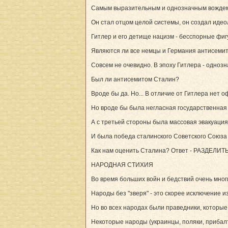
Самым выразительным и однозначным вождем-
Он стал отцом целой системы, он создал идеол
Гитлер и его детище нацизм - бесспорные фиг
Являются ли все немцы и Германия антисеми
Совсем не очевидно. В эпоху Гитлера - однозна
Был ли антисемитом Сталин?
Вроде бы да. Но... В отличие от Гитлера нет
Но вроде бы была негласная государственная 
А с третьей стороны была массовая эвакуация
И была победа сталинского Советского Союза
Как нам оценить Сталина? Ответ - РАЗДЕЛИТ
НАРОДНАЯ СТИХИЯ
Во время больших войн и бедствий очень мног
Народы без "зверя" - это скорее исключение и
Но во всех народах были праведники, которые
Некоторые народы (украинцы, поляки, прибалт