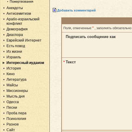
Пожертвования
Анекдоты
Добавить комментарий
Антисемитизм
Арабо-израильский
конфликт
*
Поля, отмеченные
, заполнять обязательно
Демография
Диаспора
Подписать сообщение как
Еврейский Интернет
Есть повод
Из жизни
Израиль
Текст
*
Интересный иудаизм
История
Кино
Литература
Майсы
Миссионеры
Мысль дня
Одесса
Песни
Проба пера
Психология
Разное
Сайт