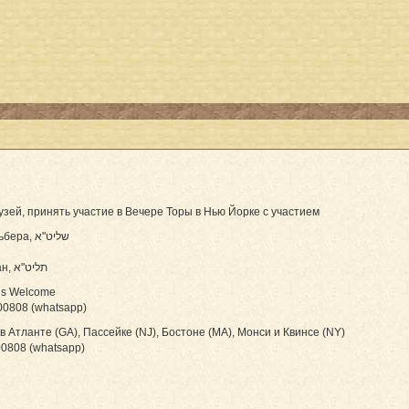
ей, принять участие в Вечере Торы в Нью Йорке с участием
Раввина Бен Цион Зильбера, שליט"א
Рабанит Хавы Куперман, תליט"א
ns Welcome
0808 (whatsapp)
в Атланте (GA), Пассейке (NJ), Бостоне (MA), Монси и Квинсе (NY)
0808 (whatsapp)