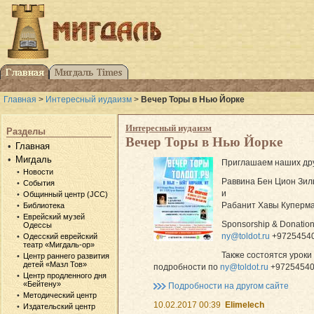
Главная
>
Интересный иудаизм
>
Вечер Торы в Нью Йорке
Интересный иудаизм
Разделы
Вечер Торы в Нью Йорке
Главная
Мигдаль
Приглашаем наших друз
Новости
События
и
Общинный центр (JCC)
Библиотека
Еврейский музей
Sponsorship & Donatio
Одессы
ny@toldot.ru
+97254540
Одесский еврейский
театр «Мигдаль-ор»
Также состоятся уроки 
Центр раннего развития
детей «Мазл Тов»
подробности по
ny@toldot.ru
+97254540
Центр продленного дня
«Бейтену»
Подробности на другом сайте
Методический центр
10.02.2017 00:39
Elimelech
Издательский центр