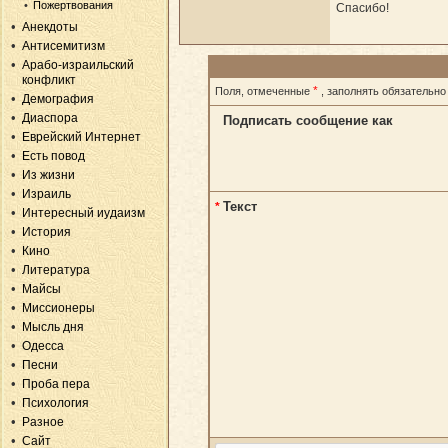
Пожертвования
Спасибо!
Анекдоты
Антисемитизм
Арабо-израильский
конфликт
*
Поля, отмеченные
, заполнять обязательно
Демография
Диаспора
Подписать сообщение как
Еврейский Интернет
Есть повод
Из жизни
Израиль
Текст
*
Интересный иудаизм
История
Кино
Литература
Майсы
Миссионеры
Мысль дня
Одесса
Песни
Проба пера
Психология
Разное
Сайт