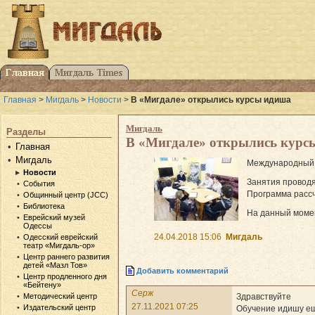
Главная
>
Мигдаль
>
Новости
>
В «Мигдале» открылись курсы идиша
Мигдаль
Разделы
В «Мигдале» открылись курс
Главная
Мигдаль
Международный 
Новости
Занятия проводя
События
Программа рассч
Общинный центр (JCC)
Библиотека
На данный момен
Еврейский музей
Одессы
24.04.2018 15:06
Мигдаль
Одесский еврейский
театр «Мигдаль-ор»
Центр раннего развития
детей «Мазл Тов»
Добавить комментарий
Центр продленного дня
«Бейтену»
Серж
Здравствуйте
Методический центр
27.11.2021 07:25
Издательский центр
Обучение идишу е