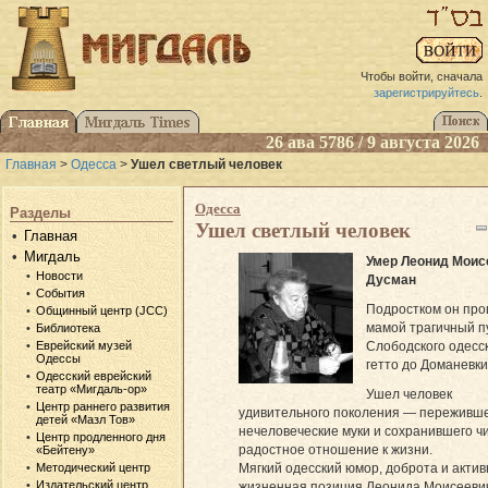
Чтобы войти, сначала
зарегистрируйтесь
.
26 ава 5786 / 9 августа 2026
Главная
>
Одесса
>
Ушел светлый человек
Одесса
Разделы
Ушел светлый человек
Главная
Мигдаль
Умер Леонид Моис
Новости
Дусман
События
Подростком он про
Общинный центр (JCC)
мамой трагичный п
Библиотека
Слободского одесс
Еврейский музей
Одессы
гетто до Доманевки
Одесский еврейский
театр «Мигдаль-ор»
Ушел человек
Центр раннего развития
удивительного поколения — переживш
детей «Мазл Тов»
нечеловеческие муки и сохранившего ч
Центр продленного дня
радостное отношение к жизни.
«Бейтену»
Мягкий одесский юмор, доброта и акти
Методический центр
Издательский центр
жизненная позиция Леонида Моисееви