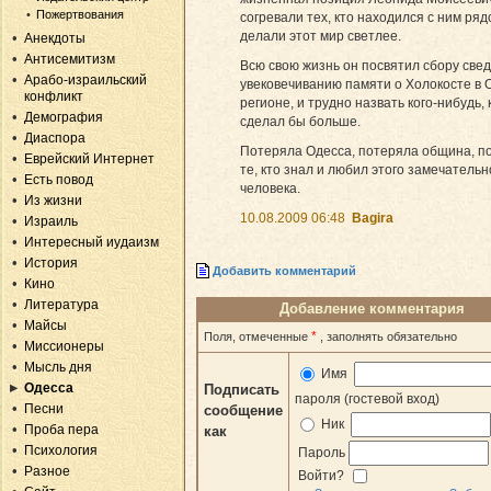
Пожертвования
согревали тех, кто находился с ним ряд
делали этот мир светлее.
Анекдоты
Антисемитизм
Всю свою жизнь он посвятил сбору све
Арабо-израильский
увековечиванию памяти о Холокосте в 
конфликт
регионе, и трудно назвать кого-нибудь, 
Демография
сделал бы больше.
Диаспора
Потеряла Одесса, потеряла община, п
Еврейский Интернет
те, кто знал и любил этого замечательн
Есть повод
человека.
Из жизни
10.08.2009 06:48
Bagira
Израиль
Интересный иудаизм
История
Добавить комментарий
Кино
Литература
Добавление комментария
Майсы
*
Поля, отмеченные
, заполнять обязательно
Миссионеры
Мысль дня
Имя
Одесса
Подписать
пароля (гостевой вход)
Песни
сообщение
Ник
Проба пера
как
Психология
Пароль
Разное
Войти?