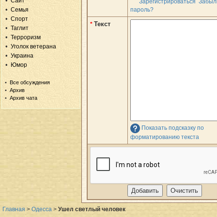
Сайт
Зарегистрироваться
Забыл
Семья
пароль?
Спорт
Текст
*
Таглит
Терроризм
Уголок ветерана
Украина
Юмор
Все обсуждения
Архив
Архив чата
Показать подсказку по
форматированию текста
Главная
>
Одесса
>
Ушел светлый человек