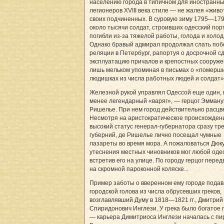
населению города в типичном для иностранн
легионеров XVIII века стиле — не жалея «живо
своих подчиненных. В суровую зиму 1795—1796
около тысячи солдат, строивших одесский порт
погибли из-за тяжелой работы, голода и холод
Однако бравый адмирал продолжал слать по
реляции в Петербург, рапортуя о досрочной сд
эксплуатацию причалов и крепостных сооруже
лишь мельком упоминая в письмах о «померш
людишках из числа работных людей и солдат»
Железной рукой управлял Одессой еще один, 
менее легендарный «варяг», — герцог Эмману
Ришелье. При нем город действительно расцв
Несмотря на аристократическое происхожден
высокий статус генерал-губернатора сразу тр
губерний, де Ришелье лично посещал чумные
лазареты во время мора. А пожаловаться Дюк
утеснения местных чиновников мог любой одес
встретив его на улице. По городу герцог перед
на скромной пароконной коляске...
Пример заботы о вверенном ему городе подав
городской голова из числа обрусевших греков,
возглавлявший Думу в 1818—1821 гг., Дмитрий
Спиридонович Инглези. У грека было богатое
— карьера Димитриоса Инглези началась с пи