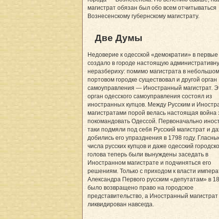
магистрат обязан был обо всем отчитываться
Вознесенскому губернскому магистрату.
Две Думы
Недоверие к одесской «демократии» в первые
создало в городе настоящую административн
неразбериху: помимо магистрата в небольшо
портовом городке существовал и другой орган
самоуправления — Иностранный магистрат. Э
орган одесского самоуправления состоял из
иностранных купцов. Между Русским и Иност
магистратами порой велась настоящая война 
покомандовать Одессой. Первоначально инос
таки подмяли под себя Русский магистрат и д
добились его упразднения в 1798 году. Гласны
числа русских купцов и даже одесский городск
голова теперь были вынуждены заседать в
Иностранном магистрате и подчиняться его
решениям. Только с приходом к власти импер
Александра Первого русским «депутатам» в 18
было возвращено право на городское
представительство, а Иностранный магистрат
ликвидирован навсегда.