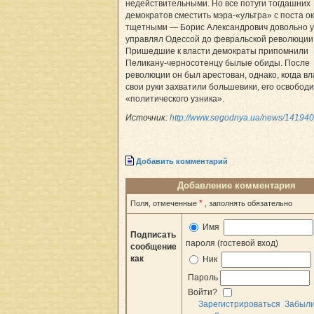
недействительными. Но все потуги тогдашних
демократов сместить мэра-«ультра» с поста о
тщетными — Борис Александрович довольно 
управлял Одессой до февральской революции 
Пришедшие к власти демократы припомнили
Пеликану-черносотенцу былые обиды. После
революции он был арестован, однако, когда вл
свои руки захватили большевики, его освободи
«политического узника».
Источник:
http://www.segodnya.ua/news/141940
Добавить комментарий
Добавление комментария
*
Поля, отмеченные
, заполнять обязательно
Имя
Подписать
пароля (гостевой вход)
сообщение
как
Ник
Пароль
Войти?
Зарегистрироваться
Забыл