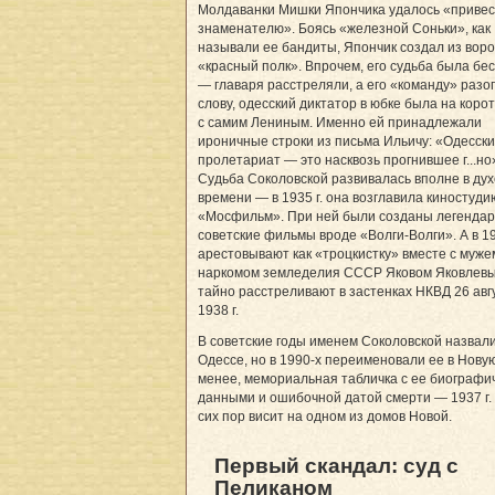
Молдаванки Мишки Япончика удалось «привес
знаменателю». Боясь «железной Соньки», как
называли ее бандиты, Япончик создал из воро
«красный полк». Впрочем, его судьба была бе
— главаря расстреляли, а его «команду» разог
слову, одесский диктатор в юбке была на корот
с самим Лениным. Именно ей принадлежали
ироничные строки из письма Ильичу: «Одесск
пролетариат — это насквозь прогнившее г...но
Судьба Соколовской развивалась вполне в дух
времени — в 1935 г. она возглавила киностуди
«Мосфильм». При ней были созданы легенда
советские фильмы вроде «Волги-Волги». А в 19
арестовывают как «троцкистку» вместе с мужем
наркомом земледелия СССР Яковом Яковлевы
тайно расстреливают в застенках НКВД 26 авг
1938 г.
В советские годы именем Соколовской назвали
Одессе, но в 1990-х переименовали ее в Новую
менее, мемориальная табличка с ее биографи
данными и ошибочной датой смерти — 1937 г.
сих пор висит на одном из домов Новой.
Первый скандал: суд с
Пеликаном