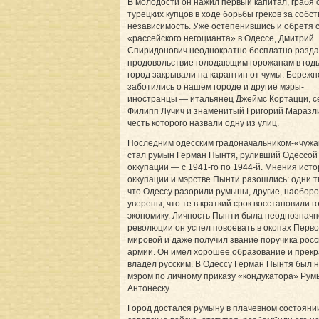
В молодости он нажил первый капитал, грабя 
турецких купцов в ходе борьбы греков за собс
независимость. Уже остепенившись и обретя 
«рассейского негоцианта» в Одессе, Дмитрий
Спиридонович неоднократно бесплатно разд
продовольствие голодающим горожанам в годы
город закрывали на карантин от чумы. Бережн
заботились о нашем городе и другие мэры-
иностранцы — итальянец Джеймс Кортацци, с
Филипп Лучич и знаменитый Григорий Маразли
честь которого назвали одну из улиц.
Последним одесским градоначальником-«чужа
стал румын Герман Пынтя, руливший Одессой 
оккупации — с 1941-го по 1944-й. Мнения исто
оккупации и мэрстве Пынти разошлись: одни т
что Одессу разорили румыны, другие, наоборо
уверены, что те в краткий срок восстановили 
экономику. Личность Пынти была неоднозначн
революции он успел повоевать в окопах Перв
мировой и даже получил звание поручика рос
армии. Он имел хорошее образование и прек
владел русским. В Одессу Герман Пынтя был 
мэром по личному приказу «кондукатора» Ру
Антонеску.
Город достался румыну в плачевном состояни