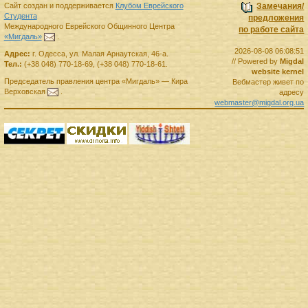
Сайт создан и поддерживается
Клубом Еврейского
Замечания/
Студента
предложения
Международного Еврейского Общинного Центра
по работе сайта
«Мигдаль»
.
2026-08-08 06:08:51
Адрес:
г.
Одесса
,
ул. Малая Арнаутская, 46-а.
// Powered by
Migdal
Тел.:
(+38 048) 770-18-69
,
(+38 048) 770-18-61
.
website kernel
Председатель правления
центра
«Мигдаль»
—
Кира
Вебмастер живет по
Верховская
.
адресу
webmaster@migdal.org.ua