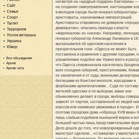
несмотря на «щедрый подарок» Екатерины —
Сайт
на создание самоуправления, настоящими хо
Семья
в молодом городе были генерал-губернаторы
Спорт
аристократы, назначаемые императрицей.
Аристократы откровенно не доверяли «городс
Таглит
демократии», опасаясь прихода к власти
Терроризм
«маргиналов» из «низов». Например, легенда
Уголок ветерана
генерал-губернатор Александр Ланжерон в 181
Украина
высказывался об одесском населении в
Юмор
презрительном тоне: «Одесса не может быть
поставлена в сравнение с другими городами, н
Все обсуждения
управляемая подобно им. Нужно взять в расс
Архив
что Одесса спервоначала населялась бродяга
Архив чата
всех соседних губерний, преступниками, беж
из заключения и от суда, военными дезертира
беглецами из Константинополя, корсарами и
форбанами архипелагскими... Судя по составу
жителей одесских и по выборам, какие они
обыкновенно делают в городе, выборы совер
зависят от партии, составленной из людей ни
классов или наименее уважаемых в городе». 
поэтому городская дума «образца XVIII века» 
лишь слабым подобием нынешней мэрии и ис
большей частью лишь представительские фун
Дело дошло до того, что новоучрежденный од
магистрат сделали... «стажером» у магистрата
города — Вознесенска. По велению свыше, н