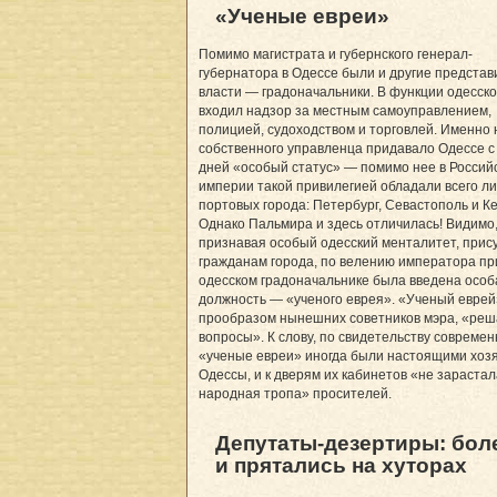
«Ученые евреи»
Помимо магистрата и губернского генерал-
губернатора в Одессе были и другие представ
власти — градоначальники. В функции одесско
входил надзор за местным самоуправлением,
полицией, судоходством и торговлей. Именно
собственного управленца придавало Одессе с
дней «особый статус» — помимо нее в Россий
империи такой привилегией обладали всего л
портовых города: Петербург, Севастополь и Ке
Однако Пальмира и здесь отличилась! Видимо
признавая особый одесский менталитет, при
гражданам города, по велению императора пр
одесском градоначальнике была введена особ
должность — «ученого еврея». «Ученый еврей
прообразом нынешних советников мэра, «ре
вопросы». К слову, по свидетельству современ
«ученые евреи» иногда были настоящими хоз
Одессы, и к дверям их кабинетов «не зарастал
народная тропа» просителей.
Депутаты-дезертиры: бол
и прятались на хуторах