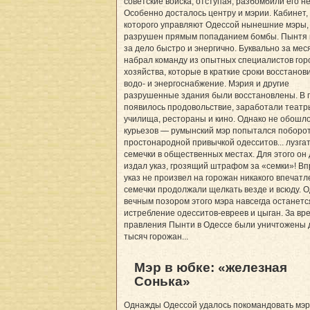
советские войска, отступая, разбомбили его н
Особенно досталось центру и мэрии. Кабинет,
которого управляют Одессой нынешние мэры,
разрушен прямым попаданием бомбы. Пынтя 
за дело быстро и энергично. Буквально за мес
набрал команду из опытных специалистов гор
хозяйства, которые в краткие сроки восстанов
водо- и энергоснабжение. Мэрия и другие
разрушенные здания были восстановлены. В 
появилось продовольствие, заработали театр
училища, рестораны и кино. Однако не обошло
курьезов — румынский мэр попытался поборот
простонародной привычкой одесситов... лузга
семечки в общественных местах. Для этого он
издал указ, грозящий штрафом за «семки»! Вп
указ не произвел на горожан никакого впечатл
семечки продолжали щелкать везде и всюду. 
вечным позором этого мэра навсегда останетс
истребление одесситов-евреев и цыган. За вр
правления Пынти в Одессе были уничтожены 
тысяч горожан...
Мэр в юбке: «железная
Сонька»
Однажды Одессой удалось покомандовать мэру.