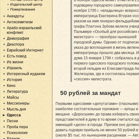
В ноябре Одесса может отметить 2
Издательский центр
годовщину городского самоуправле
Пожертвования
ноября 1795 г. «владычица» всеросс
императрица Екатерина Вторая ос
Анекдоты
указом на имя генерал-фельдцейхм
Антисемитизм
графа Платона Зубова велела учред
Арабо-израильский
Пальмире «Особый для российских 
конфликт
магистрат» — прообраз нынешней
Демография
городской думы. Однако от подписа
Диаспора
указа до воплощения в жизнь велен
Еврейский Интернет
императрицы прошло два месяца. И
Есть повод
дума 15 января 1796 г. собралась в 
Из жизни
первого одесского городского головы
Израиль
второй гильдии из Елисаветграда А
Интересный иудаизм
Железцова, где и состоялась перва
«сессия» магистрата.
История
Кино
Литература
50 рублей за мандат
Майсы
Миссионеры
Первыми одесскими «депутатами» (гласными)
наиболее состоятельные горожане — купцы и
Мысль дня
мещане. «Доросшим» до права избирать свои
Одесса
представителей в думу в то время считался од
Песни
имеющий «дело» в городе. Причем оно должн
Проба пера
давать годовую прибыль не менее 50 рублей в 
Психология
(около $5 тыс. по нынешним расценкам. — Авт.
Разное