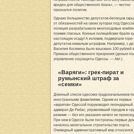
вреден для общественного блага», — честно
признался политик.
Однако большинство депутатов-беглецов скр
от обязанностей на своих хуторах под Одессо
полиция разрабатывала многоходовые комби
поимке гласных. Конные полицейские брали ху
настоящую осаду! А изловив, подвергали горе-
депутатов немалым штрафам. Например, с де
Василия Косякина было взыскано 100 рублей в
Приказа общественного призрения (деньги по
управление соцзащиты Одессы. — Авт.).
«Варяги»: грек-пират и
румынский штраф за
«семки»
Длинный список одесских градоначальников п
иностранными фамилиями. Одним из первых
«варягов» Одессой поруководил легендарный 
адмирал Де Рибас, управлявший городом в «р
режиме — без его указания ничего не происхо
При нем в Одессе были построены первые до
началось капитальное строительство порта.
Очевидный административный мэр относился 