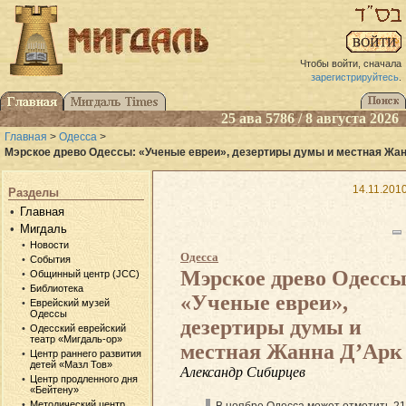
Чтобы войти, сначала
зарегистрируйтесь
.
25 ава 5786 / 8 августа 2026
Главная
>
Одесса
>
Мэрское древо Одессы: «Ученые евреи», дезертиры думы и местная Жан
14.11.201
Разделы
Главная
Мигдаль
Новости
Одесса
События
Мэрское древо Одессы
Общинный центр (JCC)
Библиотека
«Ученые евреи»,
Еврейский музей
Одессы
дезертиры думы и
Одесский еврейский
театр «Мигдаль-ор»
местная Жанна Д’Арк
Центр раннего развития
детей «Мазл Тов»
Александр Сибирцев
Центр продленного дня
«Бейтену»
Методический центр