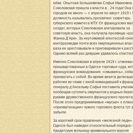
юбке. Опытная большевичка Софья Ивановна
Соколовская пришла к власти в... 24 года! Она
городом не много — с апреля по август 1919 г.
должность называлась прозаично: секретарь
губернского комитета КПУ. От французских ма
солдат, которых Соколовская агитировала за
советскую власть, она получила прозвище «ру
Жанна Д’Арк». За неутомимой агентессой гоня
контрразведки почти всех оккупационных влас
раза ее арестовывали и приговаривали к расс
Однако всякий раз девушке удавалось спастис
Именно Соколовская в апреле 1919 г. отвоева
пришвартованные в Одессе торговые суда, ко
французское командование, «смываясь», соб
прихватить с собой. Во время визита делегаци
рабочих во главе с юной командиршей к фран
генералу д’Ансельму Софья поставила ультим
пообещав «утопить оккупантов у родных бере
руками дружественного французского пролета
После этого предприимчивые «мусью» о план
«прихватизации» чужого торгового флота тут 
забыли.
За короткий срок правления «железной леди» 
Одессе был наведен относительный порядок 
бандитскую вольницу криминального короля