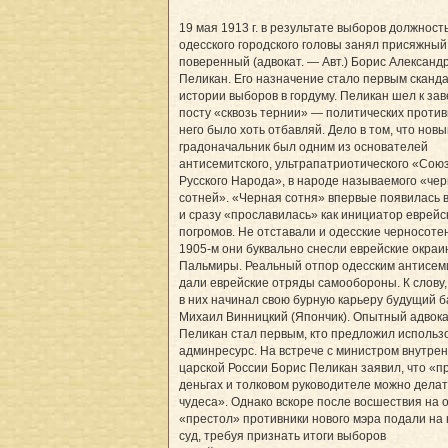
19 мая 1913 г. в результате выборов должност
одесского городского головы занял присяжный
поверенный (адвокат. — Авт.) Борис Александ
Пеликан. Его назначение стало первым сканд
истории выборов в гордуму. Пеликан шел к за
посту «сквозь тернии» — политических против
него было хоть отбавляй. Дело в том, что нов
градоначальник был одним из основателей
антисемитского, ультрапатриотического «Сою
Русского Народа», в народе называемого «че
сотней». «Черная сотня» впервые появилась в 
и сразу «прославилась» как инициатор еврейс
погромов. Не отставали и одесские черносоте
1905-м они буквально снесли еврейские окра
Пальмиры. Реальный отпор одесским антисем
дали еврейские отряды самообороны. К слову
в них начинал свою бурную карьеру будущий 
Михаил Винницкий (Япончик). Опытный адвок
Пеликан стал первым, кто предложил использ
админресурс. На встрече с министром внутре
царской России Борис Пеликан заявил, что «п
деньгах и толковом руководителе можно делат
чудеса». Однако вскоре после восшествия на 
«престол» противники нового мэра подали на 
суд, требуя признать итоги выборов