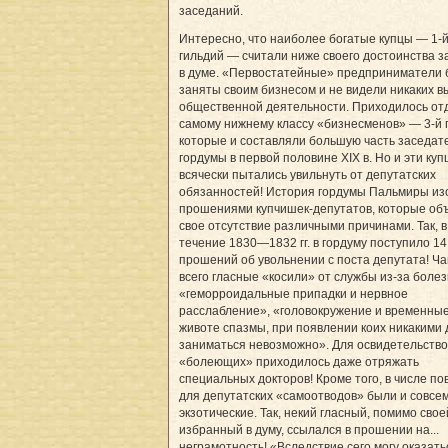
заседаний.
Интересно, что наиболее богатые купцы — 1-й
гильдий — считали ниже своего достоинства з
в думе. «Первостатейные» предприниматели
заняты своим бизнесом и не видели никаких в
общественной деятельности. Приходилось от
самому нижнему классу «бизнесменов» — 3-й 
которые и составляли большую часть заседат
гордумы в первой половине XIX в. Но и эти ку
всячески пытались увильнуть от депутатских
обязанностей! История гордумы Пальмиры из
прошениями купчишек-депутатов, которые об
свое отсутствие различными причинами. Так, в
течение 1830—1832 гг. в гордуму поступило 14
прошений об увольнении с поста депутата! Ч
всего гласные «косили» от службы из-за болез
«геморроидальные припадки и нервное
расслабление», «головокружение и временные
животе спазмы, при появлении коих никакими
заниматься невозможно». Для освидетельств
«болеющих» приходилось даже отряжать
специальных докторов! Кроме того, в числе по
для депутатских «самоотводов» были и совсе
экзотические. Так, некий гласный, помимо свое
избранный в думу, ссылался в прошении на...
неграмотность! «Вследствие сего могу оказать