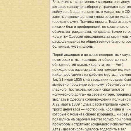
В отличие от современных кандидатов в депут
которые накануне выборов устраивают насто
войну за обладание заветным мандатом, в XIX 
занятые своими делами купцы вовсе не желал
городскую думу. Причина проста. Тогда эта до
никаких благ и преференций, по сравнению с
обычными гражданами, не давала. Более того,
«рулить» Одессой приходилось за свой «кошт»
раскошеливаясь на общественное благо: стро
больницы, музеи, школы.
Порой доходило и до вовсе невероятных случ
некоторых отлынивающих от общественных
обязанностей гласных (депутатов. — Авт.)
приходилось разыскивать при помощи полиции
найдя, доставлять на рабочие места... под кон
Так, 21 июля 1838 г. на заседании гордумы бы
вынесено прошение военному губернатору и 
гласного Протасова, который спрятался от
«служебного долга» на своем хуторе, предпис
выслать в Одессу в сопровождении полицейски
А 22 марта 1839 г. дума рассматривала «дело»
троих депутатов — Костюрина, Косякина и Тих
которые с момента своего избрания... ни разу 
появились на рабочем месте! Только при пом
прокурора и стряпчего (судебного исполнител
Авт.) «дезертиров» удалось водворить в зал