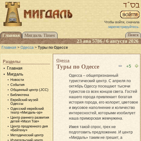
Чтобы войти, сначала
зарегистрируйтесь
.
23 ава 5786 / 6 августа 2026
Главная
>
Одесса
>
Туры по Одессе
Одесса
Разделы
Туры по Одессе
+5
Главная
Мигдаль
Одесса – общепризнанный
Новости
туристический центр. С апреля по
События
октябрь Одессу посещают тысячи
Общинный центр (JCC)
туристов со всех концов света. Гостей
Библиотека
нашего города привлекает богатая
Еврейский музей
история города, его колорит, цветовое
Одессы
и вкусовое наполнение и количество
Одесский еврейский
театр «Мигдаль-ор»
интересностей, которыми изобилует
Центр раннего развития
наша приморская жемчужина.
детей «Мазл Тов»
Центр продленного дня
Имея такой спрос, грех не
«Бейтену»
подготовить предложение. И центр
Методический центр
«Мигдаль» таким не грешит, а
Издательский центр