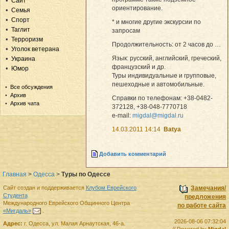
Сайт
ориентирование.
Семья
Спорт
* и многие другие экскурсии по
Таглит
запросам
Терроризм
Продолжительность: от 2 часов до …
Уголок ветерана
Язык: русский, английский, греческий,
Украина
французский и др.
Юмор
Туры индивидуальные и групповые,
пешеходные и автомобильные.
Все обсуждения
Архив
Справки по телефонам: +38-0482-
Архив чата
372128, +38-048-7770718
e-mail:
migdal@migdal.ru
14.03.2011 14:14
Batya
Добавить комментарий
Главная
>
Одесса
>
Туры по Одессе
Сайт создан и поддерживается
Клубом Еврейского
Замечания/
Студента
предложения
Международного Еврейского Общинного Центра
по работе сайта
«Мигдаль»
.
2026-08-06 07:32:04
Адрес:
г.
Одесса
,
ул. Малая Арнаутская, 46-а.
// Powered by
Migdal