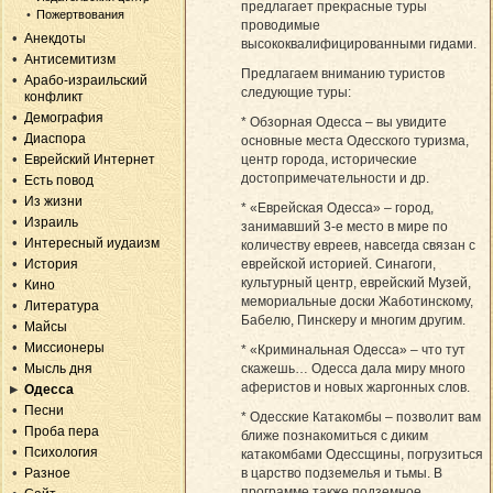
предлагает прекрасные туры
Пожертвования
проводимые
Анекдоты
высококвалифицированными гидами.
Антисемитизм
Предлагаем вниманию туристов
Арабо-израильский
следующие туры:
конфликт
Демография
* Обзорная Одесса – вы увидите
Диаспора
основные места Одесского туризма,
центр города, исторические
Еврейский Интернет
достопримечательности и др.
Есть повод
Из жизни
* «Еврейская Одесса» – город,
Израиль
занимавший 3-е место в мире по
Интересный иудаизм
количеству евреев, навсегда связан с
еврейской историей. Синагоги,
История
культурный центр, еврейский Музей,
Кино
мемориальные доски Жаботинскому,
Литература
Бабелю, Пинскеру и многим другим.
Майсы
Миссионеры
* «Криминальная Одесса» – что тут
скажешь… Одесса дала миру много
Мысль дня
аферистов и новых жаргонных слов.
Одесса
Песни
* Одесские Катакомбы – позволит вам
Проба пера
ближе познакомиться с диким
Психология
катакомбами Одессщины, погрузиться
в царство подземелья и тьмы. В
Разное
программе также подземное