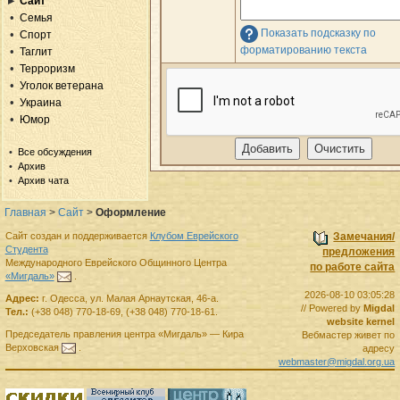
Сайт
Семья
Показать подсказку по
Спорт
форматированию текста
Таглит
Терроризм
Уголок ветерана
Украина
Юмор
Все обсуждения
Архив
Архив чата
Главная
>
Сайт
>
Оформление
Сайт создан и поддерживается
Клубом Еврейского
Замечания/
Студента
предложения
Международного Еврейского Общинного Центра
по работе сайта
«Мигдаль»
.
2026-08-10 03:05:28
Адрес:
г.
Одесса
,
ул. Малая Арнаутская, 46-а.
// Powered by
Migdal
Тел.:
(+38 048) 770-18-69
,
(+38 048) 770-18-61
.
website kernel
Председатель правления
центра
«Мигдаль»
—
Кира
Вебмастер живет по
Верховская
.
адресу
webmaster@migdal.org.ua