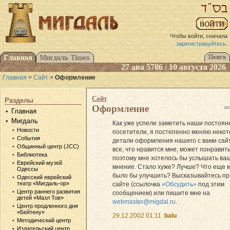
Чтобы войти, сначала
зарегистрируйтесь
.
27 ава 5786 / 10 августа 2026
Главная
>
Сайт
>
Оформление
Сайт
Разделы
Оформление
Главная
Мигдаль
Как уже успели заметить наши постоя
Новости
посетители, я постепенно меняю неко
События
детали оформления нашего с вами сай
Общинный центр (JCC)
все, что нравится мне, может понравить
Библиотека
поэтому мне хотелось бы услышать ва
Еврейский музей
мнение. Стало хуже? Лучше? Что еще 
Одессы
было бы улучшить? Высказывайтесь пр
Одесский еврейский
театр «Мигдаль-ор»
сайте (ссылочка
«Обсудить»
под этим
Центр раннего развития
сообщением) или пишите мне на
детей «Мазл Тов»
webmaster@migdal.ru
.
Центр продленного дня
«Бейтену»
29.12.2002 01:11
balu
Методический центр
Издательский центр