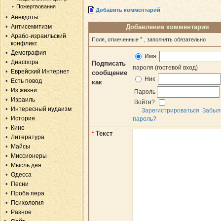
Пожертвования
Добавить комментарий
Анекдоты
Антисемитизм
Добавление комментария
Арабо-израильский
*
Поля, отмеченные
, заполнять обязательно
конфликт
Демография
Имя
Диаспора
Подписать
пароля (гостевой вход)
Еврейский Интернет
сообщение
Ник
Есть повод
как
Из жизни
Пароль
Израиль
Войти?
Интересный иудаизм
Зарегистрироваться
Забыл
История
пароль?
Кино
Текст
*
Литература
Майсы
Миссионеры
Мысль дня
Одесса
Песни
Проба пера
Психология
Разное