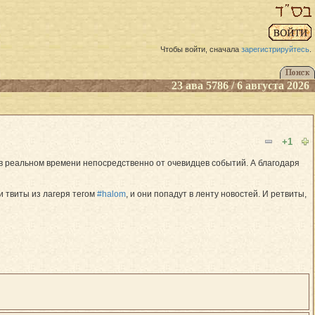
Чтобы войти, сначала
зарегистрируйтесь
.
23 ава 5786 / 6 августа 2026
+1
 в реальном времени непосредственно от очевидцев событий. А благодаря
и твиты из лагеря тегом
#halom
, и они попадут в ленту новостей. И ретвиты,