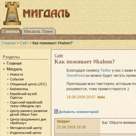
Главная
>
Сайт
>
Как поживает #halom?
Сайт
Разделы
Как поживает #halom?
Главная
Мигдаль
Благодаря сервису
Twitter
у нас с вами 
Новости
TweetFeed
их можно будет читать прямо
События
Приглашаю всех твиттерян, которым по
Общинный центр (JCC)
разумеется, тоже приветствуются ;)
Библиотека
Еврейский музей
18.08.2009 20:07
balu
Одессы
Одесский еврейский
театр «Мигдаль-ор»
Центр раннего развития
Добавить комментарий
детей «Мазл Тов»
Центр продленного дня
Skipper
Баг. Обрати вниман
«Бейтену»
22.08.2009 18:36
Методический центр
Издательский центр