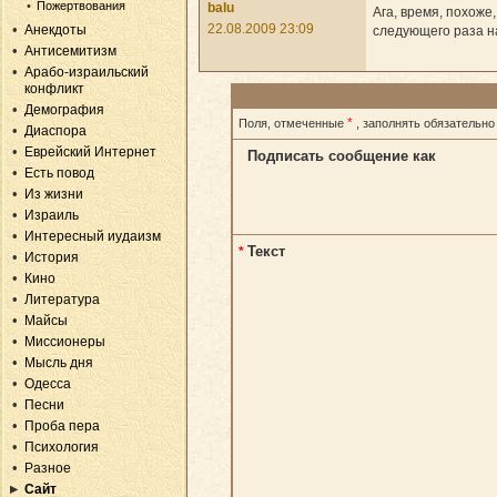
Пожертвования
balu
Ага, время, похоже
22.08.2009 23:09
Анекдоты
следующего раза на
Антисемитизм
Арабо-израильский
конфликт
Демография
*
Поля, отмеченные
, заполнять обязательно
Диаспора
Еврейский Интернет
Подписать сообщение как
Есть повод
Из жизни
Израиль
Интересный иудаизм
Текст
*
История
Кино
Литература
Майсы
Миссионеры
Мысль дня
Одесса
Песни
Проба пера
Психология
Разное
Сайт