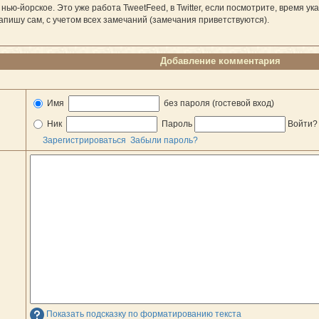
, нью-йорское. Это уже работа TweetFeed, в Twitter, если посмотрите, время у
пишу сам, с учетом всех замечаний (замечания приветствуются).
Добавление комментария
Имя
без пароля (гостевой вход)
Ник
Пароль
Войти
Зарегистрироваться
Забыли пароль?
Показать подсказку по форматированию текста