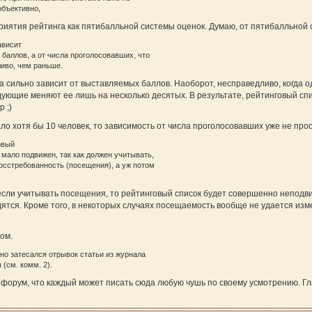
объективно,
иятия рейтинга как пятибалльной системы оценок. Думаю, от пятибалльной с
ависит
баллов, а от числа проголосовавших, что
иво, чем раньше.
ка сильно зависит от выставляемых баллов. Наоборот, несправедливо, когда
едующие меняют ее лишь на несколько десятых. В результате, рейтинговый сп
 ;)
ло хотя бы 10 человек, то зависимость от числа проголосовавших уже не про
овый
мало подвижен, так как должен учитывать,
осстребованность (посещения), а уж потом
, если учитывать посещения, то рейтинговый список будет совершенно непод
дятся. Кроме того, в некоторых случаях посещаемость вообще не удается из
ом.
но затесался отрывок статьи из журнала
(см. комм. 2).
и форум, что каждый может писать сюда любую чушь по своему усмотрению. Гла