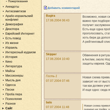
Пожертвования
Анекдоты
Добавить комментарий
Антисемитизм
Bagira
Арабо-израильский
Возможно, новая сх
конфликт
17.06.2004 06:43
важно при подборе 
Демография
получит заслуженно
Диаспора
Есть еще одна проб
проголосовать, ста
Еврейский Интернет
хоть бери да допо
Есть повод
А рейтинговый спис
Из жизни
Израиль
Интересный иудаизм
Skipper
Обвинения в ритуал
История
17.06.2004 10:40
в Англии, около Н
Кино
защиты евреев. Од
Литература
Майсы
Миссионеры
Гость-1
Новая схема привел
Мысль дня
07.07.2004 07:46
зависит не от выст
Одесса
так как должен учи
Песни
И еще одно: сюда я
Проба пера
Психология
balu
Разное
Новая схема привел
07.07.2004 11:48
Сайт
оценено на тройку, 