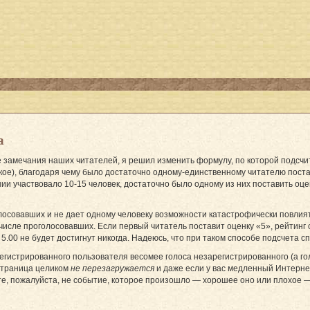
а
замечания наших читателей, я решил изменить формулу, по которой подсчи
ое), благодаря чему было достаточно одному-единственному читателю постави
нии участвовало 10-15 человек, достаточно было одному из них поставить оце
совавших и не дает одному человеку возможности катастрофически повлиять 
сле проголосовавших. Если первый читатель поставит оценку «5», рейтинг ст
г 5.00 не будет достигнут никогда. Надеюсь, что при таком способе подсчета
егистрированного пользователя весомее голоса незарегистрированного (а го
 страница целиком
не перезагружается
и даже если у вас медленный Интернет
те, пожалуйста, не событие, которое произошло — хорошее оно или плохое — 