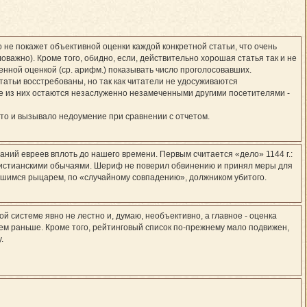
не покажет объективной оценки каждой конкретной статьи, что очень
оважно). Кроме того, обидно, если, действительно хорошая статья так и не
енной оценкой (ср. арифм.) показывать число проголосовавших.
татьи восстребованы, но так как читатели не удосуживаются
рые из них остаются незаслуженно незамеченными другими посетителями -
что и вызывало недоумение при сравнении с отчетом.
аний евреев вплоть до нашего времени. Первым считается «дело» 1144 г.:
христианскими обычаями. Шериф не поверил обвинению и принял меры для
вшимся рыцарем, по «случайному совпадению», должником убитого.
й системе явно не лестно и, думаю, необъективно, а главное - оценка
чем раньше. Кроме того, рейтинговый список по-прежнему мало подвижен,
.