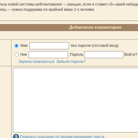
льзу новой системы рейтингования — раньше, если я ставил «5» какой-нибудь
нец — нужна поддержка по крайней мере 2-х человек.
Добавление комментария
Имя
без пароля (гостевой вход)
Ник
Пароль
Войти
Зарегистрироваться
Забыли пароль?
Показать подсказку по форматированию текста