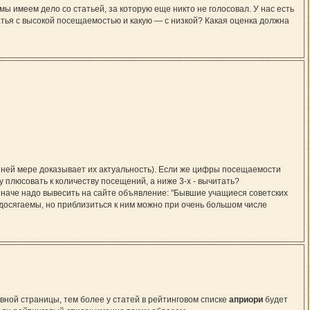
ы имеем дело со статьей, за которую еще никто не голосовал. У нас есть
атья с высокой посещаемостью и какую — с низкой? Какая оценка должна
йней мере доказывает их актуальность). Если же цифры посещаемости
ку плюсовать к количеству посещений, а ниже 3-х - вычитать?
иначе надо вывесить на сайте объявление: "Бывшие учащиеся советских
недосягаемы, но приблизиться к ним можно при очень большом числе
авной страницы, тем более у статей в рейтинговом списке
априори
будет