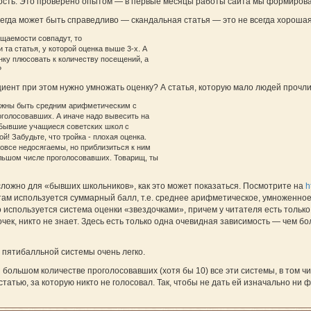
сть. Это проверено опытом — в первые месяцы работы сайта мы формирова
всегда может быть справедливо — скандальная статья — это не всегда хорошая
щаемости совпадут, то
 та статья, у которой оценка выше 3-х. А
нку плюсовать к количеству посещений, а
?
иент при этом нужно умножать оценку? А статья, которую мало людей прочли,
лжны быть средним арифметическим с
оголосовавших. А иначе надо вывесить на
"Бывшие учащиеся советских школ с
й! Забудьте, что тройка - плохая оценка.
вовсе недосягаемы, но приблизиться к ним
льшом числе проголосовавших. Товарищ, ты
то сложно для «бывших школьников», как это может показаться. Посмотрите на
h
там используется суммарный балл, т.е. среднее арифметическое, умноженное
о используется система оценки «звездочками», причем у читателя есть тольк
очек, никто не знает. Здесь есть только одна очевидная зависимость — чем 
 пятибалльной системы очень легко.
 большом количестве проголосовавших (хотя бы 10) все эти системы, в том 
 статью, за которую никто не голосовал. Так, чтобы не дать ей изначально ни 