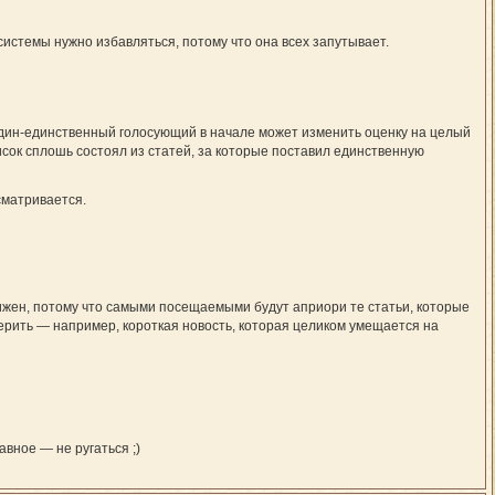
истемы нужно избавляться, потому что она всех запутывает.
 один-единственный голосующий в начале может изменить оценку на целый
исок сплошь состоял из статей, за которые поставил единственную
сматривается.
вижен, потому что самыми посещаемыми будут априори те статьи, которые
мерить — например, короткая новость, которая целиком умещается на
вное — не ругаться ;)