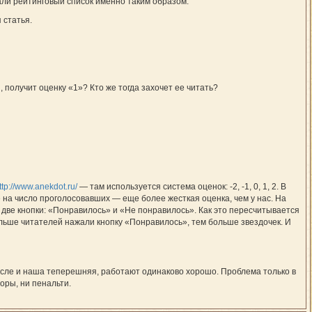
ли рейтинговый список именно таким образом.
 статья.
 получит оценку «1»? Кто же тогда захочет ее читать?
ttp://www.anekdot.ru/
— там используется система оценок: -2, -1, 0, 1, 2. В
 на число проголосовавших — еще более жесткая оценка, чем у нас. На
о две кнопки: «Понравилось» и «Не понравилось». Как это пересчитывается
больше читателей нажали кнопку «Понравилось», тем больше звездочек. И
числе и наша теперешняя, работают одинаково хорошо. Проблема только в
форы, ни пенальти.