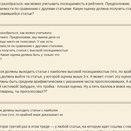
разобраться, как можно учитывать посещаемость в рейтинге. Предположим, м
аемости по сравнению с другими статьями. Какую оценку должна получить ст
появившейся статьи?
разобраться, как можно учитывать
тинге. Предположим, мы имеем дело со
 еще никто не голосовал. У нас есть
емости по сравнению с другими статьями.
а получить статья с высокой посещаемостью
 Какая оценка должна быть у только что
и?
сок должны выходить статьи с наиболее высокой посещаемостью (что, по кра
д должна выйти та статья, у которой оценка выше 3-х. А может стоит эту оцен
олжны быть средним арифметическим с указанием числа проголосовавших. А 
 системой! Забудьте, что тройка - плохая оценка. Ну а пять баллов и вовсе 
Товарищ, ты проголосовал?!"
ок должны выходить статьи с наиболее
тью (что, по крайней мере доказывает их
торю третий раз в этом треде — у любой статьи, на которую идет ссылка с гл