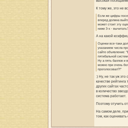
высокая посещаемо
К тому же, это не 
Если же цифры посе
вперед должна выйти
может стоит эту оце
ниже 3-х - вычитать
А на какой коэффиц
Оценки все-таки до
указанием числа пр
сайте объявление: 
пятибальной системо
Ну а пять баллов и 
можно при очень бо
проголосовал?!"
:) Ну, не так уж э
качестве рейтинга 
других сайтах част
в количество звезд
система работает.
Поэтому отучить от
На самом деле, при
том, как оценивать