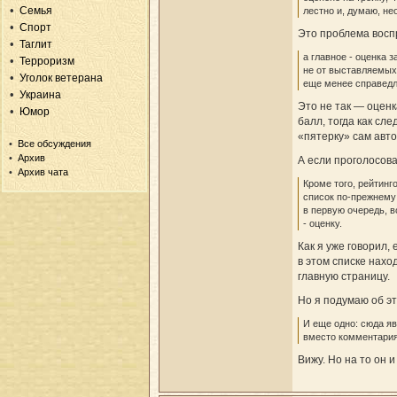
Семья
лестно и, думаю, не
Спорт
Это проблема воспр
Таглит
а главное - оценка з
Терроризм
не от выставляемых 
Уголок ветерана
еще менее справедл
Украина
Это не так — оцен
Юмор
балл, тогда как сл
«пятерку» сам автор
Все обсуждения
Архив
А если проголосова
Архив чата
Кроме того, рейтинг
список по-прежнему 
в первую очередь, в
- оценку.
Как я уже говорил
в этом списке нахо
главную страницу.
Но я подумаю об эт
И еще одно: сюда яв
вместо комментария 
Вижу. Но на то он 