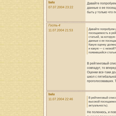
balu
Давайте попробуем 
07.07.2004 23:22
данные о ее посещ
быть у только что 
Гость-4
Давайте попробуем 
11.07.2004 21:53
посещаемость в рей
статьей, за которую
данные о ее посеща
Какую оценку должн
и какую — с низкой?
появившейся стать
В рейтинговый спи
совпадут, то впере
Оценки все-таки д
школ с пятибальной
проголосовавших. 
balu
В рейтинговый спис
11.07.2004 22:46
высокой посещаемос
актуальность).
Не поленюсь, и пов