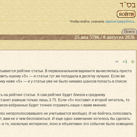
Чтобы войти, сначала
зарегистрируйтесь
.
25 ава 5786 / 8 августа 2026
+1
тывается рейтинг статьи. В первоначальном варианте вычислялась просто
ть оценку «5» — и статья тут же попадала в десятку лучших. Если же
нку ниже «5» — и у статьи уже не было никаких шансов попасть в список
на рейтинг статьи. А сам рейтинг будет близок к среднему
анет равным только лишь 3.75. Если «5» поставит и второй читатель, то
 список избранных будет точнее отражать наше с вами мнение.
лос непроголосовавшего не учитывается вообще). И не бойтесь голосовать
, вам не о чем беспокоиться. И еще одно замечание хотелось бы сделать:
а то, насколько интересно, ясно и объективно это событие было освещено.