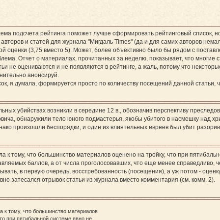
ема подсчета рейтинга поможет лучше сформировать рейтинговый список, но 
авторов и статей для журнала "Мигдаль Times" (да и для самих авторов немал
й оценки (3,75 вместо 5). Может, более объективно было бы рядом с поставл
лема. Отчет о материалах, прочитанных за неделю, показывает, что многие с
тьи не оцениваются и не появляются в рейтинге, а жаль, потому что некото
лнительно анонсируй.
ок, я думала, формируется просто по количеству посещений данной статьи, 
ьных убийствах возникли в середине 12 в., обозначив перспективу преследов
орвича, обнаружили тело юного подмастерья, якобы убитого в насмешку над 
нако произошли беспорядки, и один из влиятельных евреев был убит разори
а к тому, что большинство материалов оценено на тройку, что при пятибально
авляемых баллов, а от числа проголосовавших, что еще менее справедливо, 
тывать, в первую очередь, восстребованность (посещения), а уж потом - оценку
вно затесался отрывок статьи из журнала вместо комментария (см. комм. 2).
а к тому, что большинство материалов
что при пятибальной системе явно не