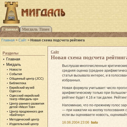
Главная
>
Сайт
>
Новая схема подсчета рейтинга
Сайт
Разделы
Новая схема подсчета рейтинг
Главная
Мигдаль
Выслушав многочисленные критические 
Новости
средняя оценка (среднее арифметическ
События
статья вызывала интерес, и в голосова
Общинный центр (JCC)
избранных.
Библиотека
Новая формула учитывает число проголо
Еврейский музей
Одессы
арифметическому только при большом чи
Одесский еврейский
рейтинг будет 4.16 и так далее. Рейтин
театр «Мигдаль-ор»
Центр раннего развития
Напоминаю, что по-прежнему голос зар
детей «Мазл Тов»
— при нажатии на кнопку голосования
Центр продленного дня
если вы оцениваете новость, оценивай
«Бейтену»
Методический центр
16.06.2004 23:06
balu
Издательский центр