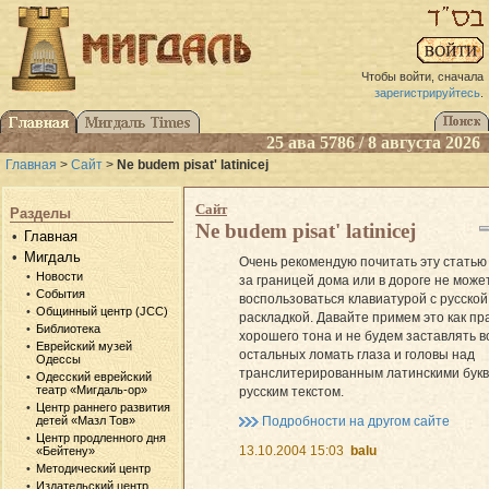
Чтобы войти, сначала
зарегистрируйтесь
.
25 ава 5786 / 8 августа 2026
Главная
>
Сайт
>
Ne budem pisat' latinicej
Сайт
Разделы
Ne budem pisat' latinicej
Главная
Мигдаль
Очень рекомендую почитать эту статью 
Новости
за границей дома или в дороге не може
События
воспользоваться клавиатурой с русской
Общинный центр (JCC)
раскладкой. Давайте примем это как пр
Библиотека
хорошего тона и не будем заставлять в
Еврейский музей
остальных ломать глаза и головы над
Одессы
транслитерированным латинскими бук
Одесский еврейский
театр «Мигдаль-ор»
русским текстом.
Центр раннего развития
Подробности на другом сайте
детей «Мазл Тов»
Центр продленного дня
13.10.2004 15:03
balu
«Бейтену»
Методический центр
Издательский центр