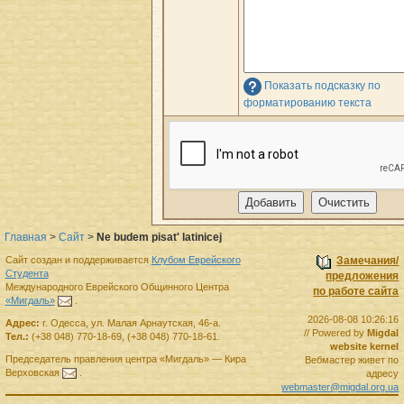
Показать подсказку по
форматированию текста
Главная
>
Сайт
>
Ne budem pisat' latinicej
Сайт создан и поддерживается
Клубом Еврейского
Замечания/
Студента
предложения
Международного Еврейского Общинного Центра
по работе сайта
«Мигдаль»
.
2026-08-08 10:26:16
Адрес:
г.
Одесса
,
ул. Малая Арнаутская, 46-а.
// Powered by
Migdal
Тел.:
(+38 048) 770-18-69
,
(+38 048) 770-18-61
.
website kernel
Председатель правления
центра
«Мигдаль»
—
Кира
Вебмастер живет по
Верховская
.
адресу
webmaster@migdal.org.ua