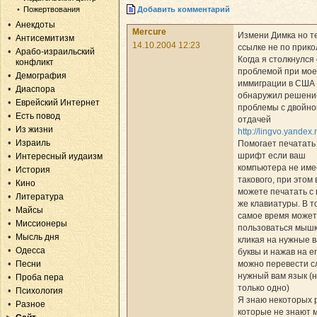
Пожертвования
Добавить комментарий
Анекдоты
Mercure
Измени Димка но те
Антисемитизм
14.10.2004 12:23
ссылке не по прико
Арабо-израильский
Когда я столкнулся 
конфликт
проблемой при мо
Демография
иммиграции в США
Диаспора
обнаружил решени
Еврейский Интернет
проблемы с двойно
Есть повод
отдачей
Из жизни
http://lingvo.yandex.
Израиль
Помогает печатать
шрифт если ваш
Интересный иудаизм
компьютера не име
История
такового, при этом
Кино
можете печатать с
Литература
же клавиатуры. В т
Майсы
самое время може
Миссионеры
пользоваться мыш
Мысль дня
кликая на нужные 
Одесса
буквы и нажав на en
можно перевести с
Песни
нужный вам язык (
Проба пера
только одно)
Психология
Я знаю некоторых 
Разное
которые не знают 