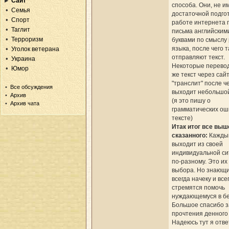
Сайт
способа. Они, не и
Семья
достаточной подгот
Спорт
работе интернета 
Таглит
письма английским
Терроризм
буквами по смыслу 
языка, после чего т
Уголок ветерана
отправляют текст.
Украина
Некоторые перевод
Юмор
же текст через сай
"транслит" после ч
Все обсуждения
выходит небольшой
Архив
(я это пишу о
Архив чата
грамматических ош
тексте)
Итак итог все выш
сказанного:
Кажды
выходит из своей
индивидуальной си
по-разному. Это их
выбора. Но знающ
всегда начеку и все
стремятся помочь
нуждающемуся в бе
Большое спасибо з
прочтения денного 
Надеюсь тут я отве