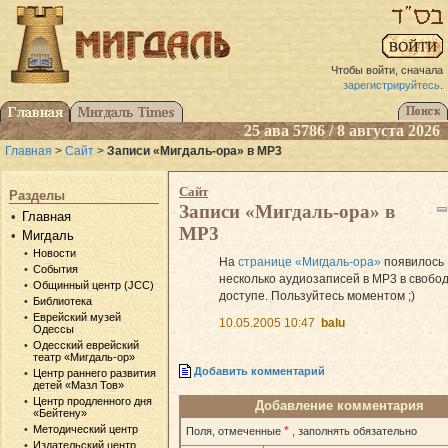
Чтобы войти, сначала
зарегистрируйтесь
.
25 ава 5786 / 8 августа 2026
Главная
>
Сайт
>
Записи «Мигдаль-ора» в MP3
Сайт
Разделы
Записи «Мигдаль-ора» в
Главная
MP3
Мигдаль
Новости
На
странице «Мигдаль-ора»
появилось
События
несколько аудиозаписей в MP3 в свобо
Общинный центр (JCC)
доступе. Пользуйтесь моментом ;)
Библиотека
Еврейский музей
10.05.2005 10:47
balu
Одессы
Одесский еврейский
театр «Мигдаль-ор»
Добавить комментарий
Центр раннего развития
детей «Мазл Тов»
Центр продленного дня
Добавление комментария
«Бейтену»
Методический центр
*
Поля, отмеченные
, заполнять обязательно
Издательский центр