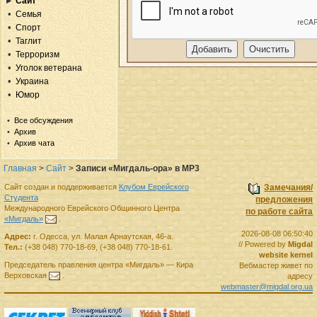
Сайт
Семья
Спорт
Таглит
Терроризм
Уголок ветерана
Украина
Юмор
Все обсуждения
Архив
Архив чата
Главная
>
Сайт
>
Записи «Мигдаль-ора» в MP3
Сайт создан и поддерживается
Клубом Еврейского
Замечания/
Студента
предложения
Международного Еврейского Общинного Центра
по работе сайта
«Мигдаль»
.
2026-08-08 06:50:40
Адрес:
г.
Одесса
,
ул. Малая Арнаутская, 46-а.
// Powered by
Migdal
Тел.:
(+38 048) 770-18-69
,
(+38 048) 770-18-61
.
website kernel
Председатель правления
центра
«Мигдаль»
—
Кира
Вебмастер живет по
Верховская
.
адресу
webmaster@migdal.org.ua