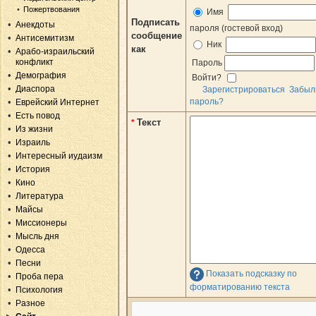
Пожертвования
Имя
Подписать
Анекдоты
пароля (гостевой вход)
сообщение
Антисемитизм
Ник
как
Арабо-израильский
конфликт
Пароль
Демография
Войти?
Диаспора
Зарегистрироваться
Забыл
пароль?
Еврейский Интернет
Есть повод
Текст
*
Из жизни
Израиль
Интересный иудаизм
История
Кино
Литература
Майсы
Миссионеры
Мысль дня
Одесса
Песни
Показать подсказку по
Проба пера
форматированию текста
Психология
Разное