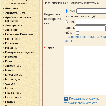
*
Поля, отмеченные
, заполнять обязательно
Пожертвования
Анекдоты
Имя
Антисемитизм
Подписать
пароля (гостевой вход)
Арабо-израильский
сообщение
конфликт
Ник
как
Демография
Пароль
Диаспора
Войти?
Еврейский Интернет
Зарегистрироваться
Забыл
Есть повод
пароль?
Из жизни
Израиль
Текст
*
Интересный иудаизм
История
Кино
Литература
Майсы
Миссионеры
Мысль дня
Одесса
Песни
Проба пера
Психология
Показать подсказку по
Разное
форматированию текста