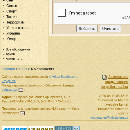
Сайт
Семья
Спорт
Таглит
Терроризм
Уголок ветерана
Украина
Юмор
Все обсуждения
Архив
Архив чата
Главная
>
Сайт
>
No comments
Сайт создан и поддерживается
Клубом Еврейского
Замечания/
Студента
предложения
Международного Еврейского Общинного Центра
по работе сайта
«Мигдаль»
.
2026-08-10 08:32:26
Адрес:
г.
Одесса
,
ул. Малая Арнаутская, 46-а.
// Powered by
Migdal
Тел.:
(+38 048) 770-18-69
,
(+38 048) 770-18-61
.
website kernel
Председатель правления
центра
«Мигдаль»
—
Кира
Вебмастер живет по
Верховская
.
адресу
webmaster@migdal.org.ua