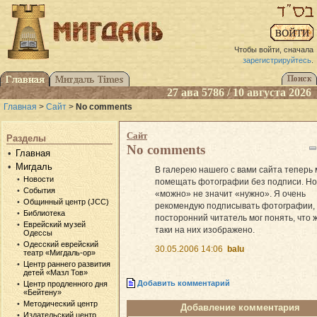
Чтобы войти, сначала
зарегистрируйтесь
.
27 ава 5786 / 10 августа 2026
Главная
>
Сайт
>
No comments
Сайт
Разделы
No comments
Главная
Мигдаль
В галерею нашего с вами сайта теперь
Новости
помещать фотографии без подписи. Но
События
«можно» не значит «нужно». Я очень
Общинный центр (JCC)
рекомендую подписывать фотографии,
Библиотека
посторонний читатель мог понять, что ж
Еврейский музей
таки на них изображено.
Одессы
Одесский еврейский
30.05.2006 14:06
balu
театр «Мигдаль-ор»
Центр раннего развития
детей «Мазл Тов»
Добавить комментарий
Центр продленного дня
«Бейтену»
Методический центр
Добавление комментария
Издательский центр