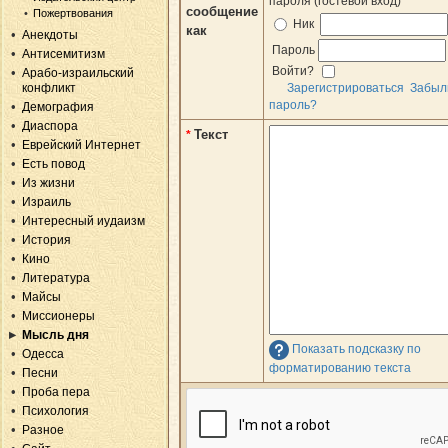
пароля (гостевой вход)
сообщение
Пожертвования
Ник
как
Анекдоты
Пароль
Антисемитизм
Войти?
Арабо-израильский
конфликт
Зарегистрироваться
Забыл
пароль?
Демография
Диаспора
Текст
*
Еврейский Интернет
Есть повод
Из жизни
Израиль
Интересный иудаизм
История
Кино
Литература
Майсы
Миссионеры
Мысль дня
Показать подсказку по
Одесса
форматированию текста
Песни
Проба пера
Психология
Разное