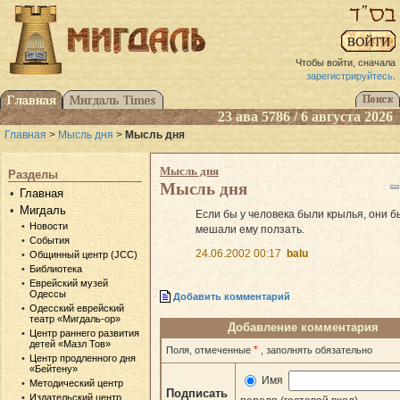
Чтобы войти, сначала
зарегистрируйтесь
.
23 ава 5786 / 6 августа 2026
Главная
>
Мысль дня
>
Мысль дня
Мысль дня
Разделы
Мысль дня
Главная
Мигдаль
Если бы у человека были крылья, они б
Новости
мешали ему ползать.
События
24.06.2002 00:17
balu
Общинный центр (JCC)
Библиотека
Еврейский музей
Одессы
Добавить комментарий
Одесский еврейский
театр «Мигдаль-ор»
Добавление комментария
Центр раннего развития
детей «Мазл Тов»
*
Поля, отмеченные
, заполнять обязательно
Центр продленного дня
«Бейтену»
Имя
Методический центр
Подписать
Издательский центр