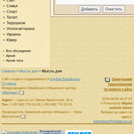
Сайт
Семья
Спорт
Таглит
Терроризм
Уголок ветерана
Украина
Юмор
Все обсуждения
Архив
Архив чата
Главная
>
Мысль дня
>
Мысль дня
Сайт создан и поддерживается
Клубом Еврейского
Замечания/
Студента
предложения
Международного Еврейского Общинного Центра
по работе сайта
«Мигдаль»
.
2026-08-06 06:47:07
Адрес:
г.
Одесса
,
ул. Малая Арнаутская, 46-а.
// Powered by
Migdal
Тел.:
(+38 048) 770-18-69
,
(+38 048) 770-18-61
.
website kernel
Председатель правления
центра
«Мигдаль»
—
Кира
Вебмастер живет по
Верховская
.
адресу
webmaster@migdal.org.ua