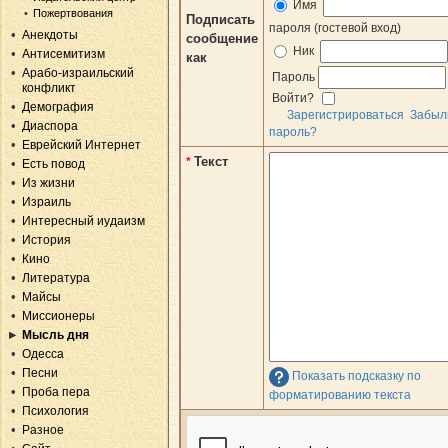
Имя
Пожертвования
Подписать
пароля (гостевой вход)
Анекдоты
сообщение
Ник
Антисемитизм
как
Арабо-израильский
Пароль
конфликт
Войти?
Демография
Зарегистрироваться
Забыл
Диаспора
пароль?
Еврейский Интернет
Текст
*
Есть повод
Из жизни
Израиль
Интересный иудаизм
История
Кино
Литература
Майсы
Миссионеры
Мысль дня
Одесса
Песни
Показать подсказку по
Проба пера
форматированию текста
Психология
Разное