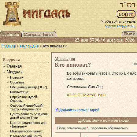
Чтобы войти, сначала
зарегистрируйтесь
.
23 ава 5786 / 6 августа 2026
Главная
>
Мысль дня
>
Кто виноват?
Мысль дня
Разделы
Кто виноват?
Главная
Мигдаль
Во всем виноваты евреи. Это их Б-г нас
Новости
сотворил.
События
Станислав Ежи Лец
Общинный центр (JCC)
Библиотека
02.10.2002 22:00
balu
Еврейский музей
Одессы
Одесский еврейский
театр «Мигдаль-ор»
Добавить комментарий
Центр раннего развития
детей «Мазл Тов»
Добавление комментария
Центр продленного дня
«Бейтену»
*
Поля, отмеченные
, заполнять обязательно
Методический центр
Издательский центр