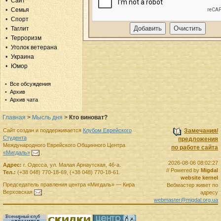
Сайт
Семья
Спорт
Таглит
Терроризм
Уголок ветерана
Украина
Юмор
Все обсуждения
Архив
Архив чата
Главная
>
Мысль дня
>
Кто виноват?
Сайт создан и поддерживается
Клубом Еврейского
Замечания/
Студента
предложения
Международного Еврейского Общинного Центра
по работе сайта
«Мигдаль»
.
2026-08-06 08:02:27
Адрес:
г.
Одесса
,
ул. Малая Арнаутская, 46-а.
// Powered by
Migdal
Тел.:
(+38 048) 770-18-69
,
(+38 048) 770-18-61
.
website kernel
Председатель правления
центра
«Мигдаль»
—
Кира
Вебмастер живет по
Верховская
.
адресу
webmaster@migdal.org.ua