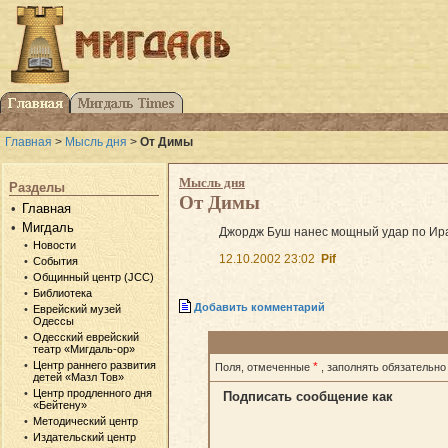
Главная
>
Мысль дня
>
От Димы
Мысль дня
Разделы
От Димы
Главная
Мигдаль
Джордж Буш нанес мощный удар по Ирак
Новости
12.10.2002 23:02
Pif
События
Общинный центр (JCC)
Библиотека
Добавить комментарий
Еврейский музей
Одессы
Одесский еврейский
театр «Мигдаль-ор»
Центр раннего развития
*
Поля, отмеченные
, заполнять обязательно
детей «Мазл Тов»
Центр продленного дня
Подписать сообщение как
«Бейтену»
Методический центр
Издательский центр