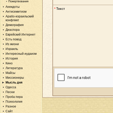
Пожертвования
Анекдоты
Текст
*
Антисемитизм
Арабо-израильский
конфликт
Демография
Диаспора
Еврейский Интернет
Есть повод
Из жизни
Израиль
Интересный иудаизм
История
Кино
Литература
Майсы
Миссионеры
Мысль дня
Одесса
Песни
Проба пера
Психология
Разное
Сайт