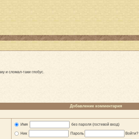
у и сломал-таки глобус.
Добавление комментария
Имя
без пароля (гостевой вход)
Ник
Пароль
Войти