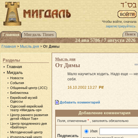
Чтобы войти, сначала
зарегистрируйтесь
.
24 ава 5786 / 7 августа 2026
Главная
>
Мысль дня
>
От Димы
Мысль дня
Разделы
От Димы
Главная
Мигдаль
Мало научиться ходить. Надо еще — не
Новости
себя.
События
16.10.2002 13:27
Pif
Общинный центр (JCC)
Библиотека
Еврейский музей
Одессы
Добавить комментарий
Одесский еврейский
театр «Мигдаль-ор»
Добавление комментария
Центр раннего развития
детей «Мазл Тов»
*
Поля, отмеченные
, заполнять обязательно
Центр продленного дня
«Бейтену»
Имя
Методический центр
Подписать
Издательский центр