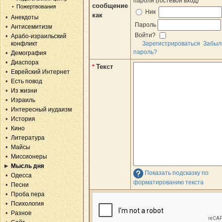
пароля (гостевой вход)
сообщение
Пожертвования
Ник
как
Анекдоты
Пароль
Антисемитизм
Войти?
Арабо-израильский
конфликт
Зарегистрироваться
Забыл
пароль?
Демография
Диаспора
Текст
*
Еврейский Интернет
Есть повод
Из жизни
Израиль
Интересный иудаизм
История
Кино
Литература
Майсы
Миссионеры
Мысль дня
Показать подсказку по
Одесса
форматированию текста
Песни
Проба пера
Психология
Разное