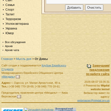
Сайт
Семья
Спорт
Таглит
Терроризм
Уголок ветерана
Украина
Юмор
Все обсуждения
Архив
Архив чата
Главная
>
Мысль дня
>
От Димы
Сайт создан и поддерживается
Клубом Еврейского
Замечания/
Студента
предложения
Международного Еврейского Общинного Центра
по работе сайта
«Мигдаль»
.
2026-08-07 03:35:31
Адрес:
г.
Одесса
,
ул. Малая Арнаутская, 46-а.
// Powered by
Migdal
Тел.:
(+38 048) 770-18-69
,
(+38 048) 770-18-61
.
website kernel
Председатель правления
центра
«Мигдаль»
—
Кира
Вебмастер живет по
Верховская
.
адресу
webmaster@migdal.org.ua