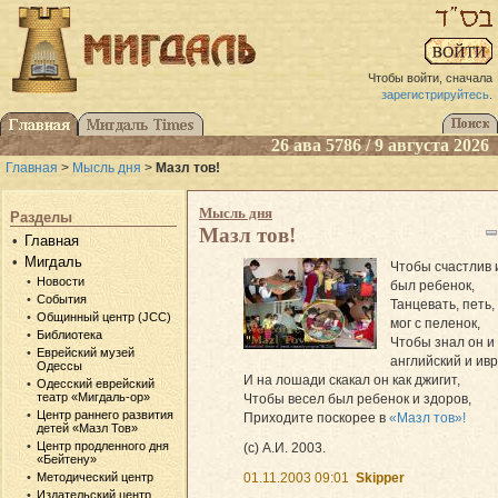
Чтобы войти, сначала
зарегистрируйтесь
.
26 ава 5786 / 9 августа 2026
Главная
>
Мысль дня
>
Мазл тов!
Мысль дня
Разделы
Мазл тов!
Главная
Мигдаль
Чтобы счастлив 
Новости
был ребенок,
События
Танцевать, петь,
Общинный центр (JCC)
мог с пеленок,
Библиотека
Чтобы знал он и
Еврейский музей
английский и ив
Одессы
И на лошади скакал он как джигит,
Одесский еврейский
театр «Мигдаль-ор»
Чтобы весел был ребенок и здоров,
Центр раннего развития
Приходите поскорее в
«Мазл тов»!
детей «Мазл Тов»
Центр продленного дня
(с) А.И. 2003.
«Бейтену»
01.11.2003 09:01
Skipper
Методический центр
Издательский центр