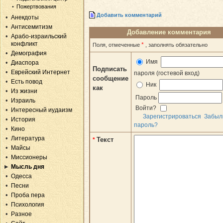
Пожертвования
Добавить комментарий
Анекдоты
Антисемитизм
Добавление комментария
Арабо-израильский
конфликт
*
Поля, отмеченные
, заполнять обязательно
Демография
Имя
Диаспора
Подписать
Еврейский Интернет
пароля (гостевой вход)
сообщение
Есть повод
Ник
как
Из жизни
Пароль
Израиль
Войти?
Интересный иудаизм
Зарегистрироваться
Забыл
История
пароль?
Кино
Литература
Текст
*
Майсы
Миссионеры
Мысль дня
Одесса
Песни
Проба пера
Психология
Разное