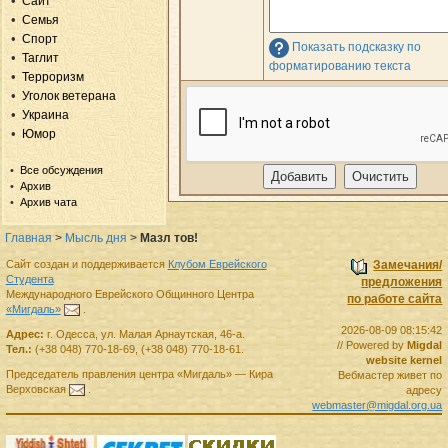
Сайт
Семья
Спорт
Показать подсказку по
Таглит
форматированию текста
Терроризм
Уголок ветерана
Украина
Юмор
Все обсуждения
Архив
Архив чата
Главная
>
Мысль дня
>
Мазл тов!
Сайт создан и поддерживается
Клубом Еврейского
Замечания/
Студента
предложения
Международного Еврейского Общинного Центра
по работе сайта
«Мигдаль»
.
2026-08-09 08:15:42
Адрес:
г.
Одесса
,
ул. Малая Арнаутская, 46-а.
// Powered by
Migdal
Тел.:
(+38 048) 770-18-69
,
(+38 048) 770-18-61
.
website kernel
Председатель правления
центра
«Мигдаль»
—
Кира
Вебмастер живет по
Верховская
.
адресу
webmaster@migdal.org.ua