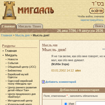
Чтобы войти, сначала
зарегистрируйтесь
.
26 ава 5786 / 9 августа 2026
Главная
>
Мысль дня
>
Мысль дня!
Мысль дня
Разделы
Мысль дня!
Главная
Мигдаль
Я не так велик, как обо мне говорят, но н
Новости
мал, как обо мне думают.
События
(М.Ибн Эзра)
Общинный центр (JCC)
03.01.2002 14:12
alex
Библиотека
Еврейский музей
Одессы
Одесский еврейский
Добавить комментарий
театр «Мигдаль-ор»
Центр раннего развития
Добавление комментария
детей «Мазл Тов»
Центр продленного дня
*
Поля, отмеченные
, заполнять обязательно
«Бейтену»
Методический центр
Имя
Издательский центр