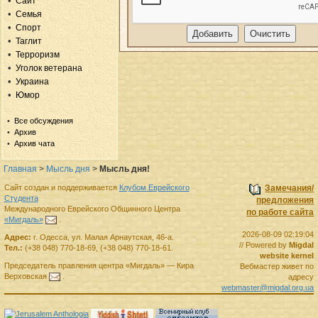
Сайт
Семья
Спорт
Таглит
Терроризм
Уголок ветерана
Украина
Юмор
Все обсуждения
Архив
Архив чата
Главная
>
Мысль дня
>
Мысль дня!
Сайт создан и поддерживается
Клубом Еврейского
Замечания/
Студента
предложения
Международного Еврейского Общинного Центра
по работе сайта
«Мигдаль»
.
2026-08-09 02:19:04
Адрес:
г.
Одесса
,
ул. Малая Арнаутская, 46-а.
// Powered by
Migdal
Тел.:
(+38 048) 770-18-69
,
(+38 048) 770-18-61
.
website kernel
Председатель правления
центра
«Мигдаль»
—
Кира
Вебмастер живет по
Верховская
.
адресу
webmaster@migdal.org.ua