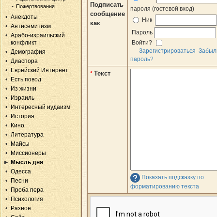
Подписать
Пожертвования
пароля (гостевой вход)
сообщение
Анекдоты
Ник
как
Антисемитизм
Пароль
Арабо-израильский
конфликт
Войти?
Зарегистрироваться
Забыл
Демография
пароль?
Диаспора
Еврейский Интернет
Текст
*
Есть повод
Из жизни
Израиль
Интересный иудаизм
История
Кино
Литература
Майсы
Миссионеры
Мысль дня
Одесса
Показать подсказку по
Песни
форматированию текста
Проба пера
Психология
Разное