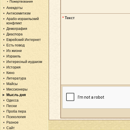
Пожертвования
Анекдоты
Антисемитизм
Текст
*
Арабо-израильский
конфликт
Демография
Диаспора
Еврейский Интернет
Есть повод
Из жизни
Израиль
Интересный иудаизм
История
Кино
Литература
Майсы
Миссионеры
Мысль дня
Одесса
Песни
Проба пера
Психология
Разное
Сайт