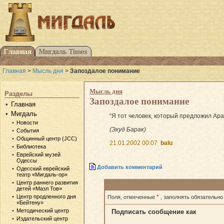
Главная
>
Мысль дня
>
Запоздалое понимание
Мысль дня
Разделы
Запоздалое понимание
Главная
Мигдаль
“Я тот человек, который предложил Ара
Новости
(Эхуд Барак)
События
Общинный центр (JCC)
21.01.2002 00:07
balu
Библиотека
Еврейский музей
Одессы
Добавить комментарий
Одесский еврейский
театр «Мигдаль-ор»
Центр раннего развития
детей «Мазл Тов»
Центр продленного дня
*
Поля, отмеченные
, заполнять обязательно
«Бейтену»
Методический центр
Подписать сообщение как
Издательский центр