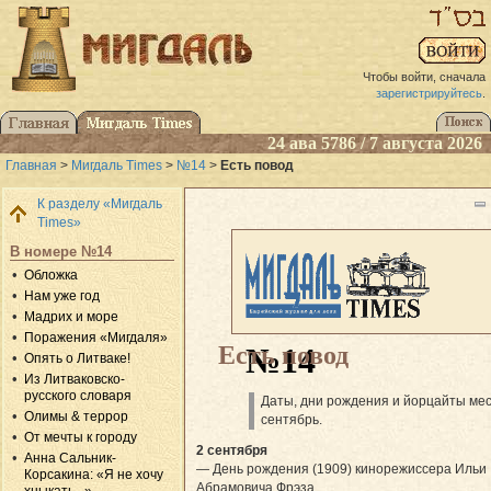
Чтобы войти, сначала
зарегистрируйтесь
.
24 ава 5786 / 7 августа 2026
Главная
>
Мигдаль Times
>
№14
>
Есть повод
К разделу «Мигдаль
Times»
В номере №14
Обложка
Нам уже год
Мадрих и море
Поражения «Мигдаля»
Есть повод
№14
Опять о Литваке!
Из Литваковско-
русского словаря
Даты, дни рождения и йорцайты ме
Олимы & террор
сентябрь.
От мечты к городу
2 сентября
Анна Сальник-
— День рождения (1909) кинорежиссера Ильи
Корсакина: «Я не хочу
Абрамовича Фрэза.