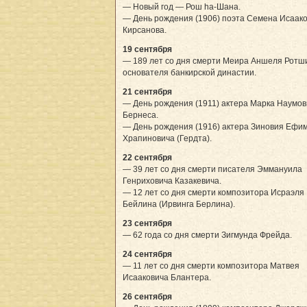
— Новый год — Рош hа-Шана.
— День рождения (1906) поэта Семена Исаак
Кирсанова.
19 сентября
— 189 лет со дня смерти Меира Аншеля Рот
основателя банкирской династии.
21 сентября
— День рождения (1911) актера Марка Наумов
Бернеса.
— День рождения (1916) актера Зиновия Ефи
Храпиновича (Гердта).
22 сентября
— 39 лет со дня смерти писателя Эммануила
Генриховича Казакевича.
— 12 лет со дня смерти композитора Исраэля
Бейлина (Ирвинга Берлина).
23 сентября
— 62 года со дня смерти Зигмунда Фрейда.
24 сентября
— 11 лет со дня смерти композитора Матвея
Исааковича Блантера.
26 сентября