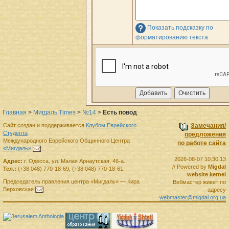
Показать подсказку по
форматированию текста
Главная
>
Мигдаль Times
>
№14
>
Есть повод
Сайт создан и поддерживается
Клубом Еврейского
Замечания/
Студента
предложения
Международного Еврейского Общинного Центра
по работе сайта
«Мигдаль»
.
2026-08-07 10:30:13
Адрес:
г.
Одесса
,
ул. Малая Арнаутская, 46-а.
// Powered by
Migdal
Тел.:
(+38 048) 770-18-69
,
(+38 048) 770-18-61
.
website kernel
Председатель правления
центра
«Мигдаль»
—
Кира
Вебмастер живет по
Верховская
.
адресу
webmaster@migdal.org.ua