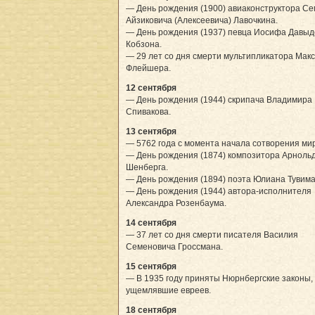
— День рождения (1900) авиаконструктора С
Айзиковича (Алексеевича) Лавочкина.
— День рождения (1937) певца Иосифа Давыд
Кобзона.
— 29 лет со дня смерти мультипликатора Мак
Флейшера.
12 сентября
— День рождения (1944) скрипача Владимира
Спивакова.
13 сентября
— 5762 года с момента начала сотворения ми
— День рождения (1874) композитора Арноль
Шенберга.
— День рождения (1894) поэта Юлиана Тувима
— День рождения (1944) автора-исполнителя
Александра Розенбаума.
14 сентября
— 37 лет со дня смерти писателя Василия
Семеновича Гроссмана.
15 сентября
— В 1935 году приняты Нюрнбергские законы,
ущемлявшие евреев.
18 сентября