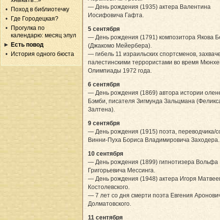
хныкать...»
— День рождения (1935) актера Валентина
Поход в библиотечку
Иосифовича Гафта.
Где Городецкая?
Прогулка по
5 сентября
календарю: месяц элул
— День рождения (1791) композитора Якова Б
Есть повод
(Джакомо Мейербера).
— гибель 11 израильских спортсменов, захвач
История одного бюста
палестинскими террористами во время Мюнхе
Олимпиады 1972 года.
6 сентября
— День рождения (1869) автора истории олен
Бэмби, писателя Зигмунда Зальцмана (Феликс
Залтена).
9 сентября
— День рождения (1915) поэта, переводчика/
Винни-Пуха Бориса Владимировича Заходера.
10 сентября
— День рождения (1899) гипнотизера Вольфа
Григорьевича Мессинга.
— День рождения (1948) актера Игоря Матвее
Костолевского.
— 7 лет со дня смерти поэта Евгения Аронови
Долматовского.
11 сентября