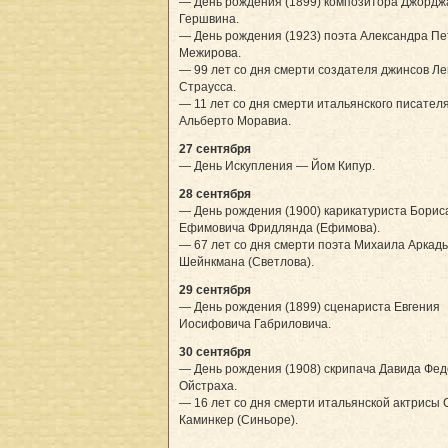
— День рождения (1899) композитора Джордж
Гершвина.
— День рождения (1923) поэта Александра П
Межирова.
— 99 лет со дня смерти создателя джинсов Ле
Страусса.
— 11 лет со дня смерти итальянского писател
Альберто Моравиа.
27 сентября
— День Искупления — Йом Кипур.
28 сентября
— День рождения (1900) карикатуриста Борис
Ефимовича Фридлянда (Ефимова).
— 67 лет со дня смерти поэта Михаила Аркад
Шейнкмана (Светлова).
29 сентября
— День рождения (1899) сценариста Евгения
Иосифовича Габриловича.
30 сентября
— День рождения (1908) скрипача Давида Фе
Ойстраха.
— 16 лет со дня смерти итальянской актрисы
Каминкер (Синьоре).