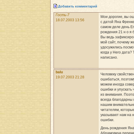
Добавить комментарий
Гость-7
Мои дорогие, вы о
18.07.2003 13:56
с датой Яна Френке
самом деле день Е
рождения 21 н о я б
Вы ведь зафиксиро
мой сайт, почему ж
удосужились посмо
когда у Него дата? 
написано.
balu
Человеку свойстве
19.07.2003 21:28
ошибаться, поэтом
можем иногда сове
ошибки и упускать 
из внимания. Поэт
всегда благодарны 
нашим вниматель
читателям, которы
указывают нам на 
ошибки.
День рождения Ян
Абрамовича перене