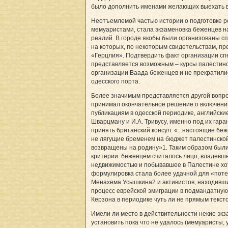
было дополнить именами желающих выехать в
Неотъемлемой частью истории о подготовке р
мемуаристами, стала экзаменовка беженцев н
реалий. В городе якобы были организованы с
на которых, по некоторым свидетельствам, пр
«Герцлия». Подтвердить факт организации сп
представляется возможным – курсы палестин
организации Ваада беженцев и не прекратили
одесского порта.
Более значимым представляется другой вопрос
принимал окончательное решение о включении
публикациям в одесской периодике, английские
Шварцману и И.А. Тривусу, именно под их гар
принять британский консул: «...настоящие бе
не лягущие бременем на бюджет палестинской
возвращены на родину»1. Таким образом был
критерии: беженцем считалось лицо, владевш
недвижимостью и побывавшее в Палестине хо
формулировка стала более удачной для «пот
Менахема Усышкина2 и активистов, находивш
процесс еврейской эмиграции в подмандатную
Керзона в периодике чуть ли не прямым текс
Имели ли место в действительности некие эк
установить пока что не удалось (мемуаристы,