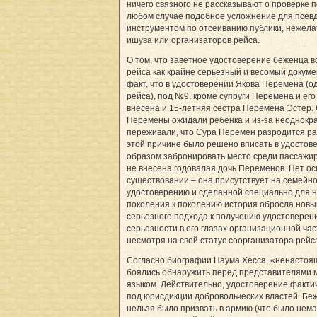
ничего связного не рассказывают о проверке п
любом случае подобное усложнение для псевд
инструментом по отсеиванию публики, нежела
ишува или организаторов рейса.
О том, что заветное удостоверение беженца 
рейса как крайне серьезный и весомый докуме
факт, что в удостоверении Якова Перемена (о
рейса), под №9, кроме супруги Перемена и его
внесена и 15-летняя сестра Перемена Эстер. 
Перемены ожидали ребенка и из-за неоднокра
переживали, что Сура Перемен разродится ра
этой причине было решено вписать в удостов
образом забронировать место среди пассажир
не внесена годовалая дочь Переменов. Нет ос
существовании – она присутствует на семейн
удостоверению и сделанной специально для н
поколения к поколению история обросла новы
серьезного подхода к получению удостоверен
серьезности в его глазах организационной част
несмотря на свой статус соорганизатора рейс
Согласно биографии Наума Хесса, «ненастоя
боялись обнаружить перед представителями м
языком. Действительно, удостоверение фактич
под юрисдикции добровольческих властей. Беж
нельзя было призвать в армию (что было нема