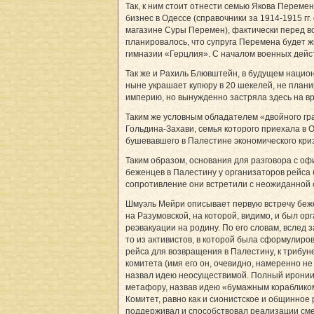
Так, к ним стоит отнести семью Якова Переме
бизнес в Одессе (справочники за 1914-1915 г
магазине Суры Перемен), фактически перед в
планировалось, что супруга Перемена будет ж
гимназии «Герцлия». С началом военных дейст
Так же и Рахиль Блювштейн, в будущем нацио
ныне украшает купюру в 20 шекелей, не план
империю, но вынужденно застряла здесь на в
Таким же условным обладателем «двойного г
Гольдина-Захави, семья которого приехала в 
бушевавшего в Палестине экономического криз
Таким образом, основания для разговора с о
беженцев в Палестину у организаторов рейса
сопротивление они встретили с неожиданной 
Шмуэль Мейри описывает первую встречу беже
на Разумовской, на которой, видимо, и был о
реэвакуации на родину. По его словам, вслед 
то из активистов, в которой была сформулиро
рейса для возвращения в Палестину, к трибу
комитета (имя его он, очевидно, намеренно не
назвал идею неосуществимой. Полный иронии,
метафору, назвав идею «бумажным корабликом
Комитет, равно как и сионистское и общинное 
поддерживал и способствовал реализации сме