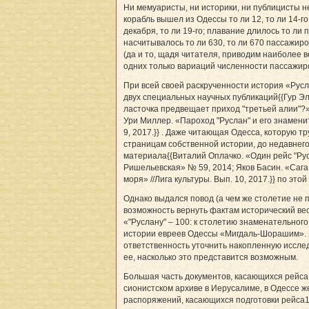
Ни мемуаристы, ни историки, ни публицисты не
корабль вышел из Одессы то ли 12, то ли 14-г
декабря, то ли 19-го; плавание длилось то ли п
насчитывалось то ли 630, то ли 670 пассажир
(да и то, щадя читателя, приводим наиболее 
одних только вариаций численности пассажиро
При всей своей раскрученности история «Русл
двух специальных научных публикаций{{Гур Эл
ласточка предвещает приход "третьей алии"?» /
Ури Миллер. «Пароход "Руслан" и его знаменит
9, 2017.}} . Даже читающая Одесса, которую тр
страницам собственной истории, до недавнег
материала{{Виталий Оплачко. «Один рейс "Рус
Ришельевская» № 59, 2014; Яков Басин. «Сага
моря» //Лига культуры. Вып. 10, 2017.}} по этой
Однако выдался повод (а чем же столетие не 
возможность вернуть фактам исторический вес
«"Руслану" – 100: к столетию знаменательного
истории евреев Одессы «Мигдаль-Шорашим». Г
ответственность уточнить накопленную иссл
ее, насколько это представится возможным.
Большая часть документов, касающихся рейса
сионистском архиве в Иерусалиме, в Одессе ж
распоряжений, касающихся подготовки рейса1