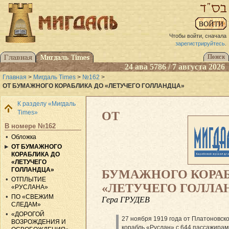
Чтобы войти, сначала
зарегистрируйтесь
.
24 ава 5786 / 7 августа 2026
Главная
>
Мигдаль Times
>
№162
>
ОТ БУМАЖНОГО КОРАБЛИКА ДО «ЛЕТУЧЕГО ГОЛЛАНДЦА»
К разделу «Мигдаль
Times»
ОТ
В номере №162
Обложка
ОТ БУМАЖНОГО
КОРАБЛИКА ДО
«ЛЕТУЧЕГО
ГОЛЛАНДЦА»
БУМАЖНОГО КОРА
ОТПЛЫТИЕ
«ЛЕТУЧЕГО ГОЛЛА
«РУСЛАНА»
ПО «СВЕЖИМ
Гера ГРУДЕВ
СЛЕДАМ»
«ДОРОГОЙ
27 ноября 1919 года от Платоновск
ВОЗРОЖДЕНИЯ И
корабль «Руслан» с 644 пассажирами