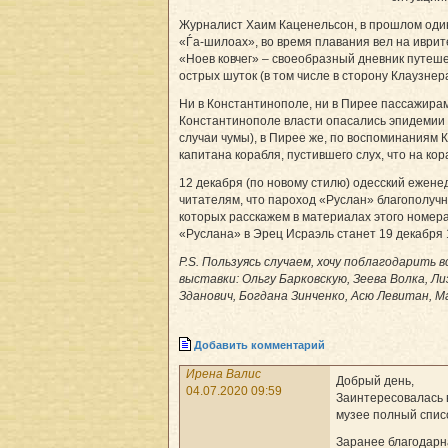
Журналист Хаим Каценельсон, в прошлом один
«Ѓа-шилоах», во время плавания вел на иврит
«Ноев ковчег» – своеобразный дневник путеш
острых шуток (в том числе в сторону Клаузнера
Ни в Константинополе, ни в Пирее пассажирам 
Константинополе власти опасались эпидемии 
случаи чумы), в Пирее же, по воспоминаниям 
капитана корабля, пустившего слух, что на ко
12 декабря (по новому стилю) одесский ежен
читателям, что пароход «Руслан» благополучн
которых расскажем в материалах этого номер
«Руслана» в Эрец Исраэль станет 19 декабря 
P.S. Пользуясь случаем, хочу поблагодарить 
выставки: Ольгу Барковскую, Зеева Волка, Ли
Зданович, Богдана Зинченко, Асю Левитан, М
Добавить комментарий
Ирена Валис
Добрый день,
04.07.2020 09:59
Заинтересовалась 
музее полный спис
Заранее благодарн