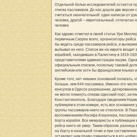
Отдельной болью исследователей остается п
списка пассажиров. До нас дошли две версии с
считаться окончательной: один написан от рук
человек, другой – ивритоязычный, отпечатан
человек.
Как здраво отметил в своей статье Ури Милле
первичным.Скорее всего, организаторы рейса в
бы видеть среди пассажиров рейса, и вычеркив
выбывал из него. Список же на иврите входит 
кораблей, заходивших в Палестину в 1919-1920 
представителями администрации ишува. Однак
официальным списком, поскольку таковой до
английском или хотя бы французском языках
Кроме того, нет никаких оснований полагать,
больше, чем 644 пассажира. Именно это числ
консулом в Одессе разрешении, датированном 2
не могло покинуть сперва одесский порт, зат
Константинополь. Благодаря сведениям Наума
публикуем в этом номере, есть все основания 
группы пассажиров никто не откололся. В Пире
воспоминаниям Иосифа Клаузнера, пассажира
борта корабля. Все мемуаристы и публикации 
рейса никто не умер. Таким образом, разница
на борту в начальной точке и при составлении
оставляет нам право сомневаться в его «офи