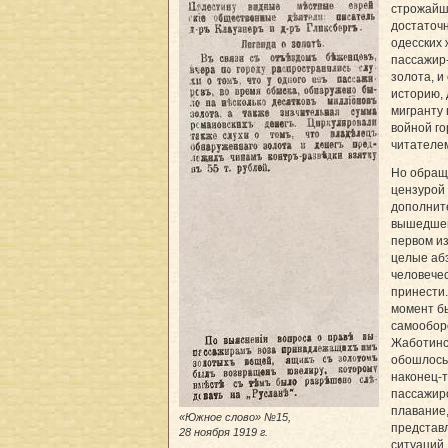
строжайш
достаточн
одесских 
пассажир
золота, и
историю,
мигранту 
войной го
читателе
Но обращ
цензурой
дополните
вышедшей
первом и
целые абз
человече
принести.
момент бы
самообор
Жаботинс
обошлось 
наконец-т
пассажир
плавание
«Южное слово» №15,
представ
28 ноября 1919 г.
ситуаций.