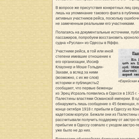
В вопросе же присутствия конкретных лиц сре
лишь на упоминание такового факта в публик
активных участников рейса, поскольку ошибоч
не замеченным реальными его участниками.
Полагаясь на документальные источники, пуб
пассажиров, попробуем восстановить хроноло
судна «Руслан» из Одессы в Яффо.
Участники рейса, в той или иной
степени имевшие отношение к
его организации, Иосиф
Клаузнер и Моше Гольдин-
Захави, а вслед за ними
(возможно, с их же слов)
«Еврейская 
историки и публицисты2
сообщают, что первые беженцы
из Эрец Исраэль появились в Одессе в 1915 г.
Палестины властями Османской империи. В од
обнаружить лишь сообщение о 45 беженцах, п
конце октября 1918 г. прибыли в Одессу из К
кадетском корпусе. Бежали они из Палестины 
рассчитывали получить поддержку от австро-г
прибытие в Одессу совпало с уходом австро-г
уже было не до них.