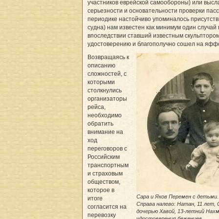
участников еврейской самообороны) или высла
серьезности и основательности проверки пасс
периодике настойчиво упоминалось присутств
судна) нам известен как минимум один случа
впоследствии ставший известным скульптором
удостоверению и благополучно сошел на яффс
Возвращаясь к
описанию
сложностей, с
которыми
столкнулись
организаторы
рейса,
необходимо
обратить
внимание на
ход
переговоров с
Российским
транспортным
и страховым
обществом,
которое в
Сара и Яков Перемен с детьми.
итоге
Справа налево: Натан, 11 лет, 
согласится на
дочерью Хавой, 13-летний Нахм
перевозку
удостоверения беженцев.