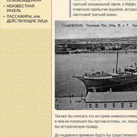
ОСВОБОЖДЕНИЯ»
третьей ханукальной свечи, в Яффо
НЕИЗВЕСТНАЯ
отметили прибытие корабля, которо
РАХЕЛЬ
ласточкой третьей алии».
ПАССАЖИРЫ, или
ДЕЙСТВУЮЩИЕ ЛИЦА
Так мог бы описать эту историю немногословны
в чем не погрешил бы против истины, но, лиш
бы историческую правду.
До недавнего времени будто бы существовало