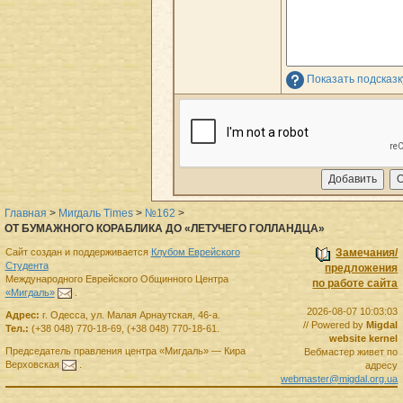
Показать подсказ
Главная
>
Мигдаль Times
>
№162
>
ОТ БУМАЖНОГО КОРАБЛИКА ДО «ЛЕТУЧЕГО ГОЛЛАНДЦА»
Сайт создан и поддерживается
Клубом Еврейского
Замечания/
Студента
предложения
Международного Еврейского Общинного Центра
по работе сайта
«Мигдаль»
.
2026-08-07 10:03:03
Адрес:
г.
Одесса
,
ул. Малая Арнаутская, 46-а.
// Powered by
Migdal
Тел.:
(+38 048) 770-18-69
,
(+38 048) 770-18-61
.
website kernel
Председатель правления
центра
«Мигдаль»
—
Кира
Вебмастер живет по
Верховская
.
адресу
webmaster@migdal.org.ua