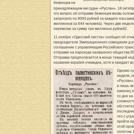
беженцев на
принадлежащем им судне «Руслан». 18 октября
что вопрос об отправке беженцев вновь ослож
запросило по 8000 рублей за каждого пассажи
миллионов за 644 человека). Через две недел
перевозке за сумму три миллиона рублей2.
11 ноября «Одесский листок» сообщил об это
председатели Эмиграционного совещания д-р Л
соглашение с управляющим Российского транс
отправке на пароходе названного общества 6
Отправка предполагается в конце текущей нед
названии корабля очевидна, хотя и придает вс
Однако су
недели, н
«Руслан» 
и лишь че
наконец 
со дня на
сложност
обстояте
последний
что с утр
пройти пр
этой пров
золотом.