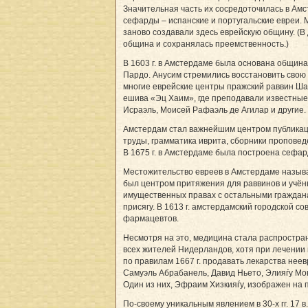
Значительная часть их сосредоточилась в Ам
сефарды – испанские и португальские евреи. 
заново создавали здесь еврейскую общину. (В 
община и сохранялась преемственность.)
В 1603 г. в Амстердаме была основана общи
Пардо. Анусим стремились восстановить свою
многие еврейские центры пражский раввин Ш
ешива «Эц Хаим», где преподавали известные
Исраэль, Моисей Рафаэль де Агилар и другие.
Амстердам стал важнейшим центром публикаци
труды, грамматика иврита, сборники проповеде
В 1675 г. в Амстердаме была построена се­фар
Местожительство евреев в Амстердаме называл
был центром притяжения для раввинов и учёны
имущественных правах с остальными граждана
присягу. В 1613 г. амстердамский городской со
фармацевтов.
Несмотря на это, медицина стала распростра
всех жителей Нидерландов, хотя при лечени
по правилам 1667 г. продавать лекарства нее
Самуэль Aб­ра­ба­нель, Давид Ньето, Элияѓу М
Один из них, Эфраим Хизкияѓу, изображен на 
По-своему уникальным явлением в 30-х гг. 17 