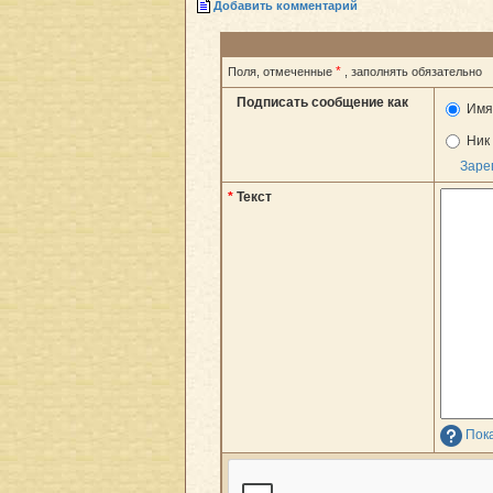
Добавить комментарий
*
Поля, отмеченные
, заполнять обязательно
Подписать сообщение как
Им
Ник
Заре
*
Текст
Пока