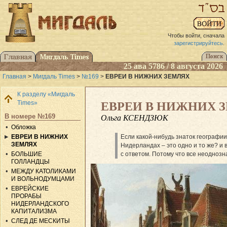
Чтобы войти, сначала
зарегистрируйтесь
.
25 ава 5786 / 8 августа 2026
Главная
>
Мигдаль Times
>
№169
>
ЕВРЕИ В НИЖНИХ ЗЕМЛЯХ
К разделу «Мигдаль
Times»
ЕВРЕИ В НИЖНИХ 
В номере №169
Ольга КСЕНДЗЮК
Обложка
ЕВРЕИ В НИЖНИХ
Если какой-нибудь знаток географии
ЗЕМЛЯХ
Нидерландах – это одно и то же? и 
БОЛЬШИЕ
с ответом. Потому что все неоднозн
ГОЛЛАНДЦЫ
МЕЖДУ КАТОЛИКАМИ
И ВОЛЬНОДУМЦАМИ
ЕВРЕЙСКИЕ
ПРОРАБЫ
НИДЕРЛАНДСКОГО
КАПИТАЛИЗМА
СЛЕД ДЕ МЕСКИТЫ