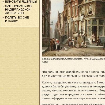
ВИНОВАТЫ ЯЩЕРИЦЫ
ФАНТОМНАЯ БОЛЬ
НИДЕРЛАНДСКОЙ
ЛИТЕРАТУРЫ
ПОЛЁТЫ ВО СНЕ
И НАЯВУ
Еврейский квартал Амстердама. Худ. К. Доммерсе
1878
Что большинство людей слышало о Гол­лан­дии
да? Там ветряные мельницы, тюльпаны и голла
Кстати, там далеко не «все голландцы». В Ам
должна была бы упомянуть каналы и польдер
сыров, нанотехнологии и тысячу музеев… Вет
радуют туристов и придают сказочность пейза
фотографируемое место в мире – изумительны