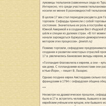
луковицы тюльпанов (завезенных сюда из Турц
Интересно, что среди участников тюльпаноман
носили не менее 8 разновидностей тюльпанов
В целом 17 век стал периодом расцвета для Г
торговли. Сефарды принесли с собой торговые
состояние. Значительна их роль в постройке 
Южной Америкой и в создании Вест-Индской (Г
шёлк и специи из далеких стран. «В тот моме
начали зарождаться буржуазно-демократическ
мотором этих процессов».
(jewish.ru)
Помимо торговли, сефардские предпринимател
создании и развитии некоторых отраслей про
17 в. увеличились банковские вклады евреев, 
«Голландия благоволила к евреям, а они – ку
как дома. С голландскими колонистами они р
в Нью-Йорк», – пишет В. Лазарис.
Однако позднее евреи Амстердама сильно пос
французами в 1794 г. сефардская община обе
***
Несмотря на драматическое прошлое, сефард
было в 17 в. встретить человека, бывшего в с
еврейским учёным или купцом, или бывшего и