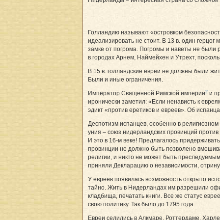
Нидерланды – интересная страна со сложной 
Голландию называют «островком безопасности»
идеализировать не стоит. В 13 в. один герцог 
замке от погрома. Погромы и наветы не были р
в городах Арнем, Наймейхен и Утрехт, поскол
В 15 в. голландские евреи не должны были жит
Были и иные ограничения.
2
Император Священной Римской империи
и пр
иронически заметил: «Если ненависть к евреям
эдикт «против еретиков и евреев». Об испанцах
Деспотизм испанцев, особенно в религиозном
уния – союз нидерландских провинций против 
И это в 16-м веке! Предлагалось придерживать
провинции не должно быть позволено вмешиват
религии, и никто не может быть преследуемы
приняли Декларацию о независимости, отринув 
У евреев появилась возможность открыто ис
тайно. Жить в Нидерландах им разрешили офиц
кладбища, печатать книги. Все же статус евр
свою политику. Так было до 1795 года.
Евреи селились в Алкмаре, Роттердаме, Хар­л