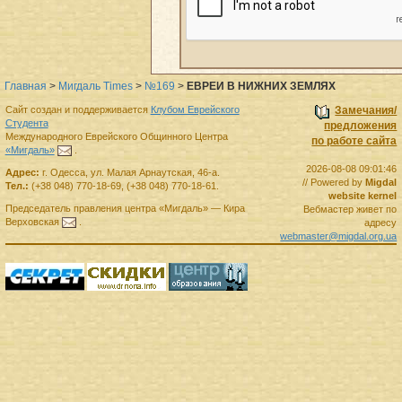
Главная
>
Мигдаль Times
>
№169
>
ЕВРЕИ В НИЖНИХ ЗЕМЛЯХ
Сайт создан и поддерживается
Клубом Еврейского
Замечания/
Студента
предложения
Международного Еврейского Общинного Центра
по работе сайта
«Мигдаль»
.
2026-08-08 09:01:46
Адрес:
г.
Одесса
,
ул. Малая Арнаутская, 46-а.
// Powered by
Migdal
Тел.:
(+38 048) 770-18-69
,
(+38 048) 770-18-61
.
website kernel
Председатель правления
центра
«Мигдаль»
—
Кира
Вебмастер живет по
Верховская
.
адресу
webmaster@migdal.org.ua