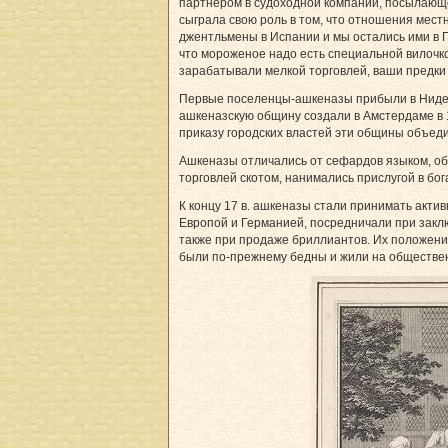
партнером в судоходной компании, посылающей
сыграла свою роль в том, что отношения мес
джентльмены в Испании и мы остались ими в Го
что мороженое надо есть специальной вилочкой
зарабатывали мелкой торговлей, ваши предки
Первые поселенцы-ашкеназы прибыли в Нидер­л
ашкеназскую общину создали в Амстердаме в 16
приказу городских властей эти общины объеди
Ашкеназы отличались от сефардов языком, о
торговлей скотом, нанимались прислугой в бо
К концу 17 в. ашкеназы стали принимать актив
Европой и Германией, посредничали при закл
также при продаже бриллиантов. Их положени
были по-прежнему бедны и жили на обществе