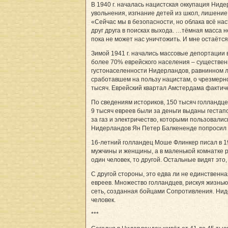
В 1940 г. началась нацистская оккупация Нид
увольнения, изгнание детей из школ, лишение
«Сейчас мы в безопасности, но облака всё на
друг друга в поисках выхода. …тёмная масса н
пока не может нас уничтожить. И мне остаётся 
Зимой 1941 г. начались массовые депортации 
более 70% еврейского населения – существенн
густонаселенности Нидерландов, равнинном 
сработавшем на пользу нацистам, о чрезмерн
тысяч. Еврейский квартал Амстердама фактич
По сведениям историков, 150 тысяч голландце
9 тысяч евреев были за деньги выданы гестапо
за газ и электричество, которыми пользовалис
Нидерландов Ян Петер Балкененде попросил пр
16-летний голландец Моше Флинкер писал в 194
мужчины и женщины, а в маленькой комнатке 
один человек, то другой. Остальные видят это,
С другой стороны, это едва ли не единственн
евреев. Множество голландцев, рискуя жизнь
сеть, созданная бойцами Сопротивления. Нид
человек.
***