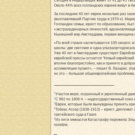
Сегодня в Нидерландах живёт от 41 до 45 тыся
Около 44% всех голландских евреев живут в А
За последние 40 лет евреи несколько раз зан
(возглавлявший Партию труда в 1970-х). Мариу
Голландии семьи, юрист по образованию, был м
«экстраординарных личностей, вдохновля­ющи
Нынешний мэр Амстердама, первая женщина на
«По всей стране насчитывается 100 синагог, 
школы: две светские и одна ультра­ортодоксал
Уже 40 лет в Амстердаме существует Еврейски
еврейской прессы остается "Новый еврейский 
вполне благопристойно, как и принято в доб
ассимиляции пугают», – пишет В. Лазарис.
(ma
но это – большая общеевропейская проблема. П
1
Участок моря, осушенный и укрепленный дамб
2
С 962 по 1806 гг. – надгосударственный союз
3
Евреи, которые были вынуждены принять хри
4
Тобиас Ассер (1838-1913) – юрист, диплома
третейского суда в Гааге.
5
Из пяти гимнасток Катастрофу пережила Эль
погибли.