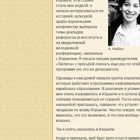
Израиль. Эта страна
стала мне родной: я
начала интересоваться ее
историей, культурой,
арабо-израильским
конфликтом; выбирала
темы докладов,
рефератов (в институте и
на мигдалевской
молодежной
А. Найдис
конференции), связанные
с Израилем. Я писала письма руководителям
«Таглита» с просьбой поехать еще раз по этой
программе (но это не допускается).
Однажды к нам домой пришла группа израильт
которые работают в программах неформально
еврейского образования. В разговоре я упомян
мне очень понравилось в Израиле и я хотела 
поближе познакомиться со страной. Гости нач
наперебой приглашать, говорили, что устроят
экскурсии по всему Израилю. Честно говоря, н
верилось, что это возможно, и что они вообще
всерьез...
Так я опять оказалась в Израиле.
Когда я приехала, мой брат взял отгул в армии