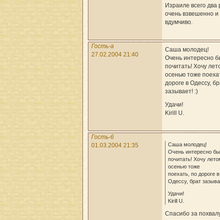
Израиле всего два 
очень взвешенно и
вдумчиво.
Гость-a
Саша молодец!
27.02.2004 21:40
Очень интересно 
почитать! Хочу лет
осенью тоже поехат
дороге в Одессу, б
зазывает! :)
Удачи!
Kirill U.
Гость-6
Саша молодец!
01.03.2004 21:35
Очень интересно б
почитать! Хочу лето
осенью тоже
поехать, по дороге в
Одессу, брат зазывае
Удачи!
Kirill U.
Спасибо за похвалу