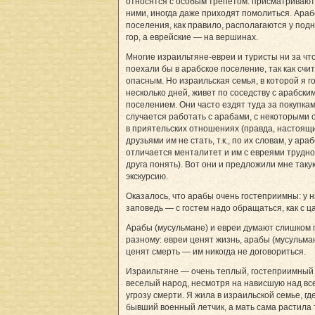
относятся с особым трепетом: присматривают
ними, иногда даже приходят помолиться. Араб
поселения, как правило, располагаются у под
гор, а еврейские — на вершинах.
Многие израильтяне-евреи и туристы ни за чт
поехали бы в арабское поселение, так как счи
опасным. Но израильская семья, в которой я г
несколько дней, живет по соседству с арабски
поселением. Они часто ездят туда за покупкам
случается работать с арабами, с некоторыми 
в приятельских отношениях (правда, настоящ
друзьями им не стать, т.к., по их словам, у ара
отличается менталитет и им с евреями трудно
друга понять). Вот они и предложили мне таку
экскурсию.
Оказалось, что арабы очень гостеприимны: у н
заповедь — с гостем надо обращаться, как с ц
Арабы (мусульмане) и евреи думают слишком 
разному: евреи ценят жизнь, арабы (мусульма
ценят смерть — им никогда не договориться.
Израильтяне — очень теплый, гостеприимный
веселый народ, несмотря на нависшую над вс
угрозу смерти. Я жила в израильской семье, гд
бывший военный летчик, а мать сама растила 