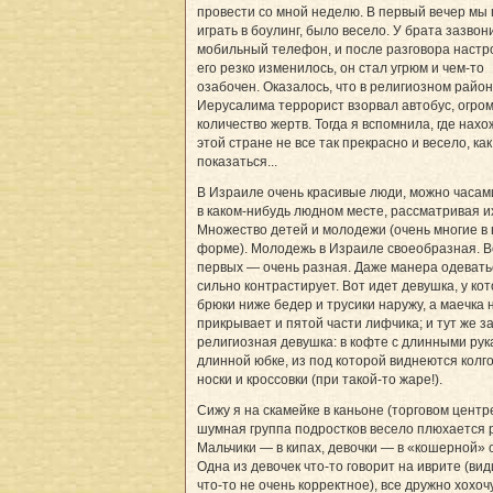
провести со мной неделю. В первый вечер мы
играть в боулинг, было весело. У брата зазвон
мобильный телефон, и после разговора настр
его резко изменилось, он стал угрюм и чем-то
озабочен. Оказалось, что в религиозном райо
Иерусалима террорист взорвал автобус, огро
количество жертв. Тогда я вспомнила, где нахо
этой стране не все так прекрасно и весело, ка
показаться...
В Израиле очень красивые люди, можно часам
в каком-нибудь людном месте, рассматривая и
Множество детей и молодежи (очень многие в
форме). Молодежь в Израиле своеобразная. В
первых — очень разная. Даже манера одевать
сильно контрастирует. Вот идет девушка, у ко
брюки ниже бедер и трусики наружу, а маечка 
прикрывает и пятой части лифчика; и тут же з
религиозная девушка: в кофте с длинными рук
длинной юбке, из под которой виднеются колг
носки и кроссовки (при такой-то жаре!).
Сижу я на скамейке в каньоне (торговом центре
шумная группа подростков весело плюхается 
Мальчики — в кипах, девочки — в «кошерной» 
Одна из девочек что-то говорит на иврите (вид
что-то не очень корректное), все дружно хохочу