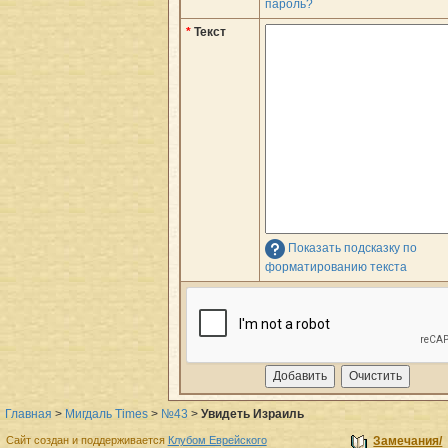
пароль?
*
Текст
Показать подсказку по
форматированию текста
Главная
>
Мигдаль Times
>
№43
>
Увидеть Израиль
Сайт создан и поддерживается
Клубом Еврейского
Замечания/