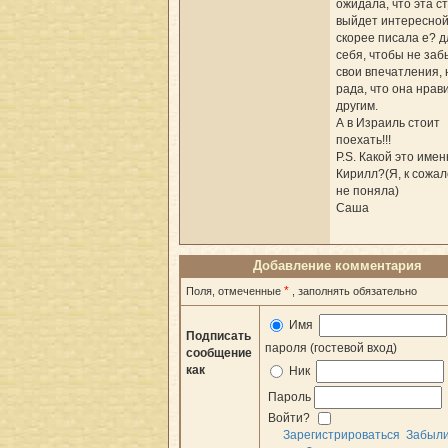
ожидала, что эта с
выйдет интересной
скорее писала е? д
себя, чтобы не заб
свои впечатления, 
рада, что она нрав
другим.
А в Израиль стоит
поехать!!!
P.S. Какой это име
Кирилл?(Я, к сожа
не поняла)
Саша
Добавление комментария
*
Поля, отмеченные
, заполнять обязательно
Имя
Подписать
пароля (гостевой вход)
сообщение
как
Ник
Пароль
Войти?
Зарегистрироваться
Забыл