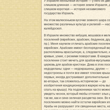
У Израиля необычная история — у него их две
слишком длинная — история земли Израиля, 
слишком короткая — история независимого
государства Израиль.
На этом малюсеньком кусочке земного шара с
множество различных культур и религий — на
калейдоскоп.
В Израиле множество кибуцев, мошавов и мел
поселений (еврейских, арабских, бедуинов, др
пр.). Меня научили отличать арабские поселе
еврейских. Арабские имеют беспорядочный ви
расположены врассыпную, а, следовательно, 
кривые, узкие, с резкими поворотами. В каждо
поселении стоит мечеть для арабов-мусульма
церковь для арабов-христиан. Дома в этих по
недоделаны: одни — недокрашены, другие —
недостроены и почти все имеют плоские крыши
первых, иногда достраивают дополнительные 
во-вторых, так сложилось исторически — до
изобретения кондиционеров в жаркую ночь в
спать на крышу). На подоконниках часто можн
увидеть чеснок, который якобы отгоняет злых 
так же, как и сине-зеленая расцветка окон. Во 
поселениях можно найти остатки еврейских к
Арабы не разрушают эти священные места, н