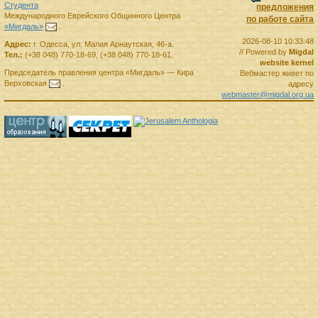
Студента
предложения
Международного Еврейского Общинного Центра
по работе сайта
«Мигдаль»
.
2026-08-10 10:33:48
Адрес:
г.
Одесса
,
ул. Малая Арнаутская, 46-а.
// Powered by
Migdal
Тел.:
(+38 048) 770-18-69
,
(+38 048) 770-18-61
.
website kernel
Председатель правления
центра
«Мигдаль»
—
Кира
Вебмастер живет по
Верховская
.
адресу
webmaster@migdal.org.ua