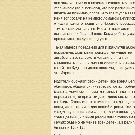
она замечает меня и начинает извиняться. Я 
успокаиваю (по-английски), что все равно ни ф
иврите не понимаю, после чего вся группа зав
меня вопросами на немного ломаном английск
откуда я, как мне нравится в Израиле; расска
том, как они учатся и т.п. Все это происходит
естественно и бесшабашно. Когда ребята уход
прощаемся, как лучшие друзья.
Такая манера поведения для израильтян абс
нормальна. Если к вам подойдут на улице, на
автобусной остановке, в магазине и начнут
спрашивать о вашей личной жизни или расска
своей, как будто вы давно знакомы, — не удив
это Израиль.
Родители обожают своих детей: все время цел
обнимают, общаются, интересуются их пробл
(даже самыми смешными, детскими), постоянн
переживают, но при этом дают довольно много
свободы. Очень много времени проводят с дет
папы, что нетипично для нашей страны. Част
увидеть гуляющие семьи: пап, обвешанных дв
тремя детьми, и с ними рядом мам с колясками
семьях обычно не менее трех детей, а в рели
бывает и 10, и 12.