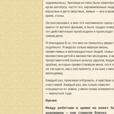
задержались). Зрелище из окна было невообр
куски автобуса, части тел, окровавленные лю
взрослые и дети (мертвые, живые — все в кров
крики, стоны.
Он рассказывал, а мне это напоминало сцену 
какого-то жуткого фильма, и было трудно повер
это действительно происходило и происходит
самом деле.
Я благодарю Б-га, что мне не пришлось увидет
подобного. Я видела только мирную жизнь,
приветливых и жизнерадостных людей, семьи 
множеством детей и множество молодежи, я в
представителей разных культур (друзов, бедуи
арабов), которые приветствовали меня, хотя я
не так одета, как у них принято, и на шее у ме
магендавид.
Каждый раз, приезжая в Израиль, я чувствую 
счастливой. Каждый раз, как только самолет
отрывается от земли, у меня снова появляетс
— вернуться туда.
Врезки:
Между ребятами в армии не может б
дедовщины — они слишком близко