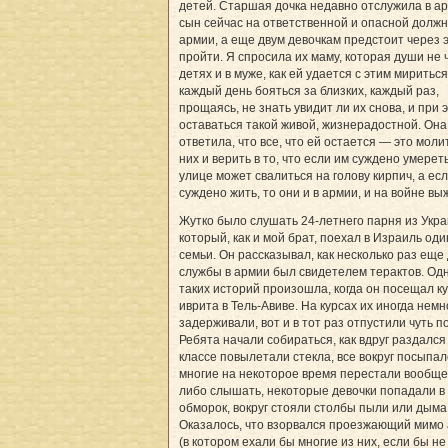
детей. Старшая дочка недавно отслужила в ар
сын сейчас на ответственной и опасной должн
армии, а еще двум девочкам предстоит через 
пройти. Я спросила их маму, которая души не 
детях и в муже, как ей удается с этим мириться
каждый день бояться за близких, каждый раз,
прощаясь, не знать увидит ли их снова, и при 
оставаться такой живой, жизнерадостной. Она
ответила, что все, что ей остается — это моли
них и верить в то, что если им суждено умереть
улице может свалиться на голову кирпич, а ес
суждено жить, то они и в армии, и на войне вы
Жутко было слушать 24-летнего парня из Укра
который, как и мой брат, поехал в Израиль оди
семьи. Он рассказывал, как несколько раз еще
службы в армии был свидетелем терактов. Одн
таких историй произошла, когда он посещал к
иврита в Тель-Авиве. На курсах их иногда немн
задерживали, вот и в тот раз отпустили чуть п
Ребята начали собираться, как вдруг раздался 
классе повылетали стекла, все вокруг посыпал
многие на некоторое время перестали вообще
либо слышать, некоторые девочки попадали в
обморок, вокруг стояли столбы пыли или дыма
Оказалось, что взорвался проезжающий мимо 
(в котором ехали бы многие из них, если бы не