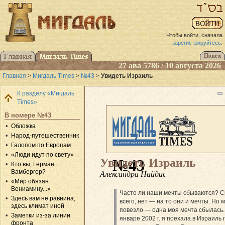
Чтобы войти, сначала
зарегистрируйтесь
.
27 ава 5786 / 10 августа 2026
Главная
>
Мигдаль Times
>
№43
>
Увидеть Израиль
К разделу «Мигдаль
Times»
В номере №43
Обложка
Народ-путешественник
Галопом по Европам
«Люди идут по свету»
Увидеть Израиль
№43
Кто вы, Герман
Вамбергер?
Александра Найдис
«Мир обязан
Вениамину...»
Часто ли наши мечты сбываются? С
Здесь вам не равнина,
всего, нет — на то они и мечты. Но 
здесь климат иной
повезло — одна моя мечта сбылась.
Заметки из-за линии
январе 2002 г. я поехала в Израиль 
фронта