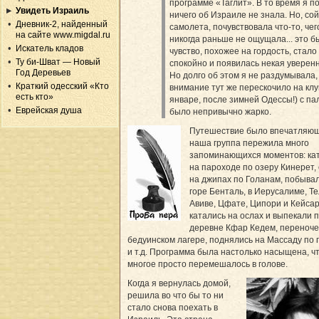
программе «Таглит». В то время я п
Увидеть Израиль
ничего об Израиле не знала. Но, сой
Дневник-2, найденный
самолета, почувствовала что-то, чег
на сайте www.migdal.ru
никогда раньше не ощущала... это б
Искатель кладов
чувство, похожее на гордость, стало 
Ту би-Шват — Новый
спокойно и появилась некая уверенн
Год Деревьев
Но долго об этом я не раздумывала,
Краткий одесский «Кто
внимание тут же перескочило на клу
есть кто»
январе, после зимней Одессы!) с па
Еврейская душа
было непривычно жарко.
Путешествие было впечатляющ
наша группа пережила много
запоминающихся моментов: ка
на пароходе по озеру Кинерет,
на джипах по Голанам, побыва
горе Бенталь, в Иерусалиме, Те
Авиве, Цфате, Ципори и Кейсар
катались на ослах и выпекали 
деревне Кфар Кедем, переноче
бедуинском лагере, поднялись на Массаду по
и т.д. Программа была настолько насыщена, ч
многое просто перемешалось в голове.
Когда я вернулась домой,
решила во что бы то ни
стало снова поехать в