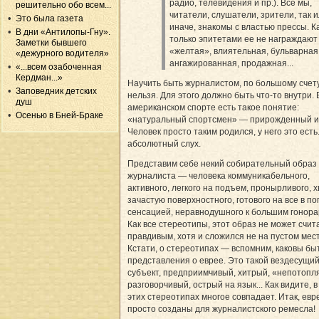
радио, телевидения и пр.). Все мы,
решительно обо всем...
читатели, слушатели, зрители, так 
Это была газета
иначе, знакомы с властью прессы. К
В дни «Антилопы-Гну».
только эпитетами ее не награждаю
Заметки бывшего
«желтая», влиятельная, бульварная
«дежурного водителя»
ангажированная, продажная...
«...всем озабоченная
Кердман...»
Научить быть журналистом, по большому счету
Заповедник детских
нельзя. Для этого должно быть что-то внутри. 
душ
американском спорте есть такое понятие:
Осенью в Бней-Браке
«натуральный спортсмен» — прирожденный иг
Человек просто таким родился, у него это есть.
абсолютный слух.
Представим себе некий собирательный образ
журналиста — человека коммуникабельного,
активного, легкого на подъем, пронырливого, х
зачастую поверхностного, готового на все в по
сенсацией, неравнодушного к большим гонорар
Как все стереотипы, этот образ не может счит
правдивым, хотя и сложился не на пустом мест
Кстати, о стереотипах — вспомним, каковы б
представления о еврее. Это такой вездесущи
субъект, предприимчивый, хитрый, «непотопл
разговорчивый, острый на язык... Как видите, в
этих стереотипах многое совпадает. Итак, евр
просто созданы для журналистского ремесла!