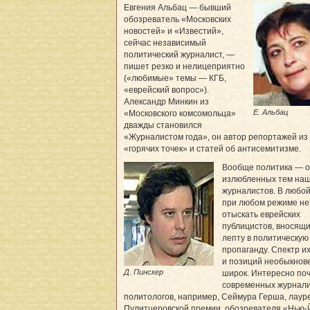
Евгения Альбац — бывший
обозреватель «Московских
новостей» и «Известий»,
сейчас независимый
политический журналист, —
пишет резко и нелицеприятно
(«любимые» темы — КГБ,
«еврейский вопрос»).
Александр Минкин из
Е. Альбац
«Московского комсомольца»
дважды становился
«Журналистом года», он автор репортажей из
«горячих точек» и статей об антисемитизме.
Вообще политика — о
излюбленных тем на
журналистов. В любой
при любом режиме не
отыскать еврейских
публицистов, вносящи
лепту в политическую
пропаганду. Спектр и
и позиций необыкнов
Д. Пинскер
широк. Интересно по
современных журнали
политологов, например, Сеймура Герша, лаур
Пулитцеровской премии, обозревателя «Нью-