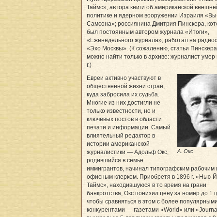
Таймс», автора книги об американской внешне
политике и ядерном вооружении Израиля «В
Самсона»; россиянина Дмитрия Пинскера, ко
был постоянным автором журнала «Итоги»,
«Еженедельного журнала», работал на радио
«Эхо Москвы». (К сожалению, статьи Пинскера
можно найти только в архиве: журналист умер 
г.)
Евреи активно участвуют в
общественной жизни стран,
куда забросила их судьба.
Многие из них достигли не
только известности, но и
ключевых постов в области
печати и информации. Самый
влиятельный редактор в
истории американской
А. Окс
журналистики — Адольф Окс,
родившийся в семье
иммигрантов, начинал типографским рабочим 
офисным клерком. Приобретя в 1896 г. «Нью-
Таймс», находившуюся в то время на грани
банкротства, Окс понизил цену за номер до 1 
чтобы сравняться в этом с более популярным
конкурентами — газетами «World» или «Journal