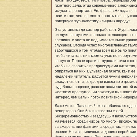
носит имя Джозефа Пулитцера, реформатора
газетного дела, отца современного американс
искусства репортажа. Его фраза «Никогда не п
газете того, чего не может понять твоя служан
повернула журналистику «лицом к народу».
Эта установка до сих пор работает. Журналис
следует за вкусами «народа», желающего «хл
зрелищ», и часто не поднимается выше уровн
служанки. Отсюда успех многочисленных табл
заботящихся о том, чтобы всем все было поня
чтобы читатель ни в коем случае не переутоми
заскучал. Первое правило журналистики состои
чтобы не спорить с предрассудками читателя,
опираться на них. Бульварная газета, как и ее
недалекий читатель, радуется чужим неприят
смакует сплетни; ведь одно известие о громко
судебном процессе, разводе знаменитостей и
жестоком преступлении зачастую вызывает б
интерес, чем целый поток позитивной информ
Даже Антон Павлович Чехов побаивался одесс
репортеров. Они были известны своей
бесцеремонностью и вездесущим нахальством
Разумеется, среди них было много «писак», г
за «жареными» фактами, а среди них — нема
евреев. Но и в приличных изданиях еврейские
фамилии не редкость. Перелистывая сохрани