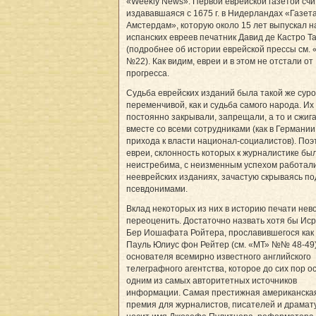
«Weekly News». Первой еврейской газетой сч
издававшаяся с 1675 г. в Нидерландах «Газет
Амстердам», которую около 15 лет выпускал н
испанских евреев печатник Давид де Кастро Т
(подробнее об истории еврейской прессы см.
№22). Как видим, евреи и в этом не отстали от
прогресса.
Судьба еврейских изданий была такой же суро
переменчивой, как и судьба самого народа. Их
постоянно закрывали, запрещали, а то и сжиг
вместе со всеми сотрудниками (как в Германии
прихода к власти национал-социалистов). Поэ
евреи, склонность которых к журналистике бы
неистребима, с неизменным успехом работали
нееврейских изданиях, зачастую скрываясь по
псевдонимами.
Вклад некоторых из них в историю печати не
переоценить. Достаточно назвать хотя бы Ис
Бер Иошафата Ройтера, прославившегося как
Пауль Юлиус фон Рейтер (см. «МТ» №№ 48-49)
основателя всемирно известного английского
телеграфного агентства, которое до сих пор о
одним из самых авторитетных источников
информации. Самая престижная американска
премия для журналистов, писателей и драмат