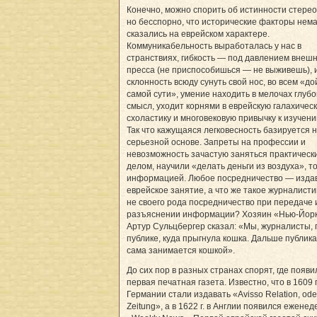
Конечно, можно спорить об истинности стерео
но бесспорно, что исторические факторы нем
сказались на еврейском характере.
Коммуникабельность выработалась у нас в
странствиях, гибкость — под давлением внеш
пресса (не приспособишься — не выживешь), 
склонность всюду сунуть свой нос, во всем «до
самой сути», умение находить в мелочах глубо
смысл, уходит корнями в еврейскую галахичес
схоластику и многовековую привычку к изучен
Так что кажущаяся легковесность базируется 
серьезной основе. Запреты на профессии и
невозможность зачастую заняться практическ
делом, научили «делать деньги из воздуха», т
информацией. Любое посредничество — изда
еврейское занятие, а что же такое журналистик
не своего рода посредничество при передаче 
разъяснении информации? Хозяин «Нью-Йорк
Артур Сульцбергер сказал: «Мы, журналисты, 
публике, куда прыгнула кошка. Дальше публика
сама занимается кошкой».
До сих пор в разных странах спорят, где появи
первая печатная газета. Известно, что в 1609 г
Германии стали издавать «Avisso Relation, ode
Zeitung», а в 1622 г. в Англии появился еженед