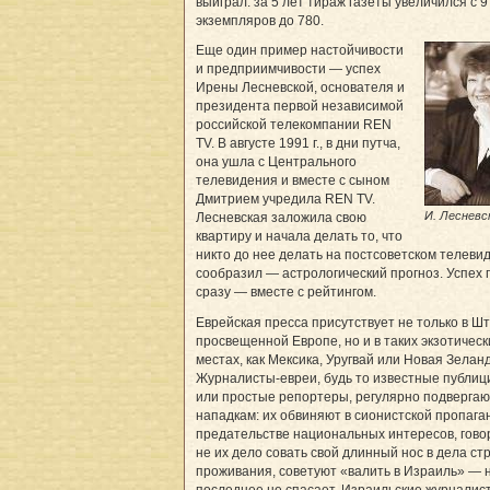
выиграл: за 5 лет тираж газеты увеличился с 9
экземпляров до 780.
Еще один пример настойчивости
и предприимчивости — успех
Ирены Лесневской, основателя и
президента первой независимой
российской телекомпании REN
TV. В августе 1991 г., в дни путча,
она ушла с Центрального
телевидения и вместе с сыном
Дмитрием учредила REN TV.
И. Лесневс
Лесневская заложила свою
квартиру и начала делать то, что
никто до нее делать на постсоветском телеви
сообразил — астрологический прогноз. Успех
сразу — вместе с рейтингом.
Еврейская пресса присутствует не только в Шт
просвещенной Европе, но и в таких экзотическ
местах, как Мексика, Уругвай или Новая Зелан
Журналисты-евреи, будь то известные публиц
или простые репортеры, регулярно подвергаю
нападкам: их обвиняют в сионистской пропага
предательстве национальных интересов, говор
не их дело совать свой длинный нос в дела ст
проживания, советуют «валить в Израиль» — 
последнее не спасает. Израильские журналис