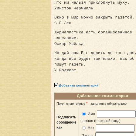
что им нельзя прихлопнуть муху.
Уинстон Черчилль
Окно в мир можно закрыть газетой.
С.Е.Лец
Журналистика есть организованное
злословие.
Оскар Уайльд
Не дай нам Б-г дожить до того дня
когда все будет так плохо, как об
пишут газеты.
У.Роджерс
Добавить комментарий
Добавление комментария
*
Поля, отмеченные
, заполнять обязательно
Имя
Подписать
пароля (гостевой вход)
сообщение
как
Ник
Пароль