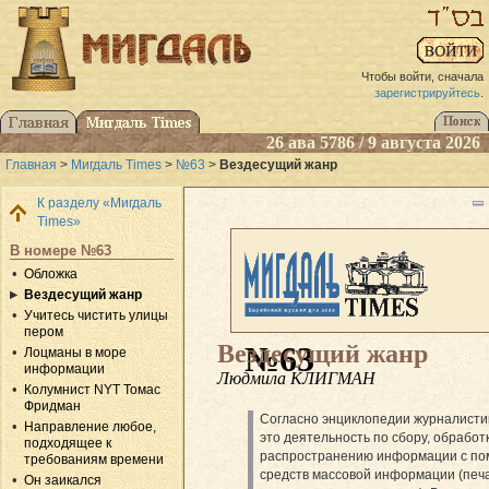
Чтобы войти, сначала
зарегистрируйтесь
.
26 ава 5786 / 9 августа 2026
Главная
>
Мигдаль Times
>
№63
>
Вездесущий жанр
К разделу «Мигдаль
Times»
В номере №63
Обложка
Вездесущий жанр
Учитесь чистить улицы
пером
Вездесущий жанр
№63
Лоцманы в море
информации
Людмила КЛИГМАН
Колумнист NYT Томас
Фридман
Согласно энциклопедии журналист
Направление любое,
это деятельность по сбору, обработ
подходящее к
распространению информации с п
требованиям времени
средств массовой информации (печ
Он заикался