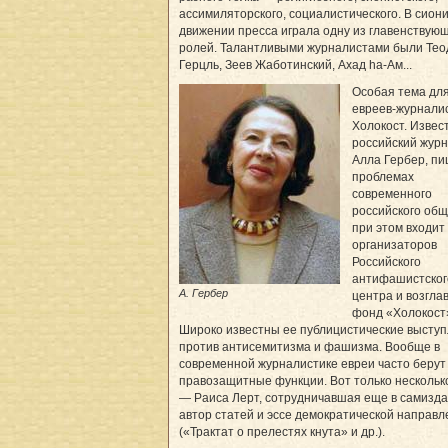
ассимиляторского, социалистического. В сион
движении пресса играла одну из главенствую
ролей. Талантливыми журналистами были Тео
Герцль, Зеев Жаботинский, Ахад hа-Ам...
Особая тема дл
евреев-журнали
Холокост. Извес
российский жур
Алла Гербер, п
проблемах
современного
российского общ
при этом входит 
организаторов
Российского
антифашистског
А. Гербер
центра и возгла
фонд «Холокост
Широко известны ее публицистические высту
против антисемитизма и фашизма. Вообще в
современной журналистике евреи часто берут
правозащитные функции. Вот только нескольк
— Раиса Лерт, сотрудничавшая еще в самизда
автор статей и эссе демократической направ
(«Трактат о прелестях кнута» и др.).