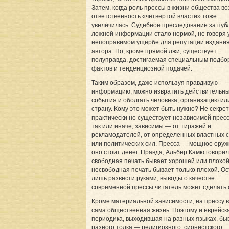
Затем, когда роль прессы в жизни общества во
ответственность «четвертой власти» тоже
увеличилась. Судебное преследование за пу
ложной информации стало нормой, не говоря 
непоправимом ущербе для репутации издания
автора. Но, кроме прямой лжи, существует
полуправда, достигаемая специальным подбо
фактов и тенденциозной подачей.
Таким образом, даже используя правдивую
информацию, можно извратить действительн
события и оболгать человека, организацию ил
страну. Кому это может быть нужно? Не секрет
практически не существует независимой пресс
так или иначе, зависимы — от тиражей и
рекламодателей, от определенных властных с
или политических сил. Пресса — мощное оруж
оно стоит денег. Правда, Альбер Камю говорил
свободная печать бывает хорошей или плохо
несвободная печать бывает только плохой. О
лишь развести руками, выводы о качестве
современной прессы читатель может сделать 
Кроме материальной зависимости, на прессу 
сама общественная жизнь. Поэтому и еврейск
периодика, выходившая на разных языках, бы
разного толка — религиозного, сионистского,