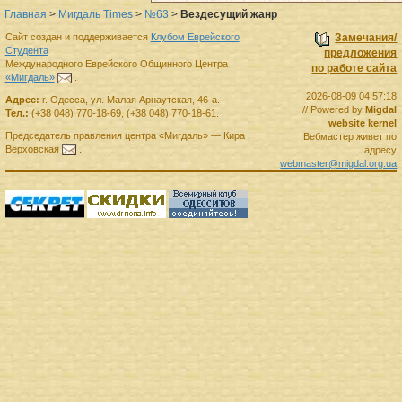
Главная
>
Мигдаль Times
>
№63
>
Вездесущий жанр
Сайт создан и поддерживается
Клубом Еврейского
Замечания/
Студента
предложения
Международного Еврейского Общинного Центра
по работе сайта
«Мигдаль»
.
2026-08-09 04:57:18
Адрес:
г.
Одесса
,
ул. Малая Арнаутская, 46-а.
// Powered by
Migdal
Тел.:
(+38 048) 770-18-69
,
(+38 048) 770-18-61
.
website kernel
Председатель правления
центра
«Мигдаль»
—
Кира
Вебмастер живет по
Верховская
.
адресу
webmaster@migdal.org.ua