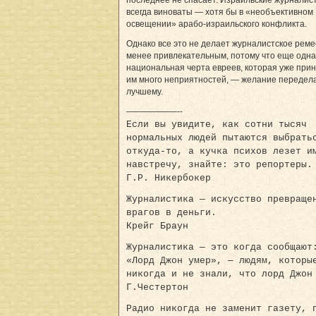
всегда виноваты — хотя бы в «необъективном
освещении» арабо-израильского конфликта.
Однако все это не делает журналистское рем
менее привлекательным, потому что еще одна
национальная черта евреев, которая уже при
им много неприятностей, — желание передела
лучшему.
——————--
Если вы увидите, как сотни тысяч
нормальных людей пытаются выбрать
откуда-то, а кучка психов лезет и
навстречу, знайте: это репортеры.
Г.Р. Никербокер
Журналистика — искусство превраще
врагов в деньги.
Крейг Браун
Журналистика — это когда сообщают
«Лорд Джон умер», — людям, которы
никогда и не знали, что лорд Джон
Г.Честертон
Радио никогда не заменит газету, 