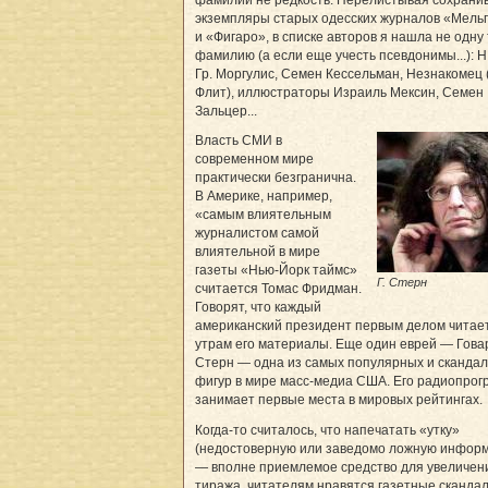
экземпляры старых одесских журналов «Мел
и «Фигаро», в списке авторов я нашла не одну
фамилию (а если еще учесть псевдонимы...): Н.
Гр. Моргулис, Семен Кессельман, Незнакомец 
Флит), иллюстраторы Израиль Мексин, Семен
Зальцер...
Власть СМИ в
современном мире
практически безгранична.
В Америке, например,
«самым влиятельным
журналистом самой
влиятельной в мире
газеты «Нью-Йорк таймс»
Г. Стерн
считается Томас Фридман.
Говорят, что каждый
американский президент первым делом читае
утрам его материалы. Еще один еврей — Гова
Стерн — одна из самых популярных и сканда
фигур в мире масс-медиа США. Его радиопрог
занимает первые места в мировых рейтингах.
Когда-то считалось, что напечатать «утку»
(недостоверную или заведомо ложную инфор
— вполне приемлемое средство для увеличен
тиража, читателям нравятся газетные сканда