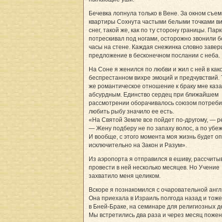
Бечевка лопнула только в Вене. За окном съе
квартиры Сохнута частыми белыми точками в
снег, такой же, как по ту сторону границы. Пар
потрескивал под ногами, осторожно звонили 
часы на стене. Каждая снежинка словно заве
предложение в бесконечном послании с неба.
На Соне я женился по любви и жил с ней в как
беспрестанном вихре эмоций и предчувствий.
же романтическое отношение к браку мне каз
абсурдным. Единство сердец при ближайшем
рассмотрении оборачивалось союзом потреби
любить рыбу значило ее есть.
«На Святой Земле все пойдет по-другому, — р
— Жену подберу не по запаху волос, а по убе
И вообще, с этого момента моя жизнь будет о
исключительно на Закон и Разум».
Из аэропорта я отправился в ешиву, рассчиты
провести в ней несколько месяцев. Но Учение
захватило меня целиком.
Вскоре я познакомился с очаровательной англ
Она приехала в Израиль полгода назад и тоже
в Бней-Браке, на семинаре для религиозных д
Мы встретились два раза и через месяц пожен