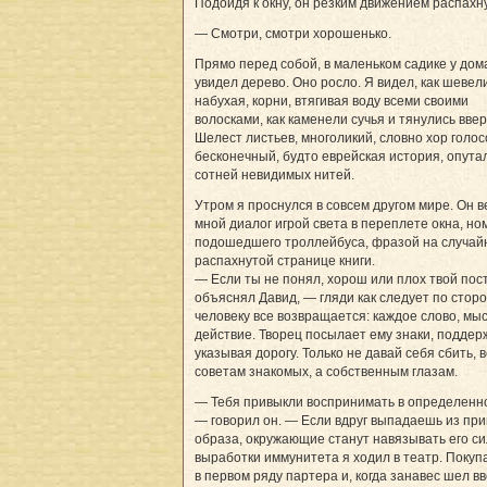
Подойдя к окну, он резким движением распахн
— Смотри, смотри хорошенько.
Прямо перед собой, в маленьком садике у дома
увидел дерево. Оно росло. Я видел, как шевел
набухая, корни, втягивая воду всеми своими
волосками, как каменели сучья и тянулись ввер
Шелест листьев, многоликий, словно хор голос
бесконечный, будто еврейская история, опута
сотней невидимых нитей.
Утром я проснулся в совсем другом мире. Он в
мной диалог игрой света в переплете окна, н
подошедшего троллейбуса, фразой на случай
распахнутой странице книги.
— Если ты не понял, хорош или плох твой пос
объяснял Давид, — гляди как следует по сторо
человеку все возвращается: каждое слово, мыс
действие. Творец посылает ему знаки, поддер
указывая дорогу. Только не давай себя сбить, 
советам знакомых, а собственным глазам.
— Тебя привыкли воспринимать в определенн
— говорил он. — Если вдруг выпадаешь из пр
образа, окружающие станут навязывать его си
выработки иммунитета я ходил в театр. Покуп
в первом ряду партера и, когда занавес шел вв