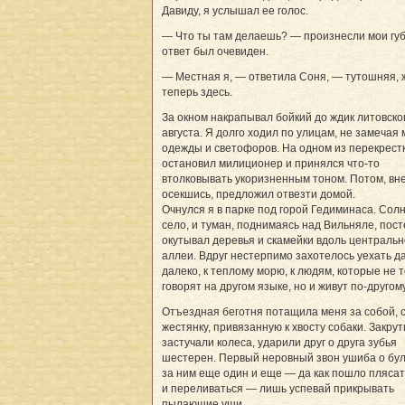
Давиду, я услышал ее голос.
— Что ты там делаешь? — произнесли мои губ
ответ был очевиден.
— Местная я, — ответила Соня, — тутошняя, 
теперь здесь.
За окном накрапывал бойкий до ждик литовско
августа. Я долго ходил по улицам, не замечая
одежды и светофоров. На одном из перекрест
остановил милиционер и принялся что-то
втолковывать укоризненным тоном. Потом, вн
осекшись, предложил отвезти домой.
Очнулся я в парке под горой Гедиминаса. Сол
село, и туман, поднимаясь над Вильняле, пос
окутывал деревья и скамейки вдоль централь
аллеи. Вдруг нестерпимо захотелось уехать д
далеко, к теплому морю, к людям, которые не 
говорят на другом языке, но и живут по-другому.
Отъездная беготня потащила меня за собой, 
жестянку, привязанную к хвосту собаки. Закрут
застучали колеса, ударили друг о друга зубья
шестерен. Первый неровный звон ушиба о бу
за ним еще один и еще — да как пошло плясать
и переливаться — лишь успевай прикрывать
пылающие уши.