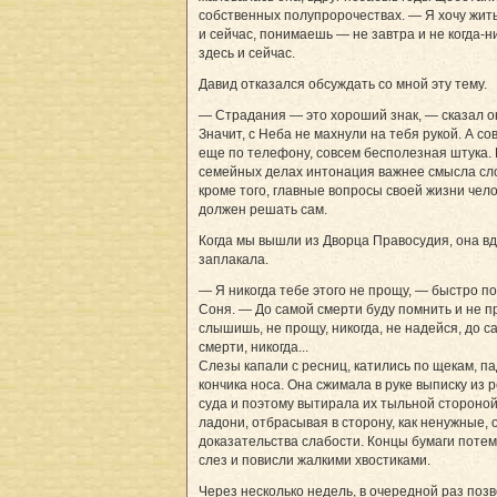
собственных полупророчествах. — Я хочу жить
и сейчас, понимаешь — не завтра и не когда-н
здесь и сейчас.
Давид отказался обсуждать со мной эту тему.
— Страдания — это хороший знак, — сказал о
Значит, с Неба не махнули на тебя рукой. А со
еще по телефону, совсем бесполезная штука. 
семейных делах интонация важнее смысла сло
кроме того, главные вопросы своей жизни чел
должен решать сам.
Когда мы вышли из Дворца Правосудия, она вд
заплакала.
— Я никогда тебе этого не прощу, — быстро п
Соня. — До самой смерти буду помнить и не п
слышишь, не прощу, никогда, не надейся, до с
смерти, никогда...
Слезы капали с ресниц, катились по щекам, па
кончика носа. Она сжимала в руке выписку из
суда и поэтому вытирала их тыльной стороно
ладони, отбрасывая в сторону, как ненужные,
доказательства слабости. Концы бумаги поте
слез и повисли жалкими хвостиками.
Через несколько недель, в очередной раз поз