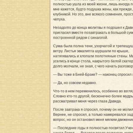
полностью ушла из моей жизни, лишь иногда п
мне кажется, будто подушка жены, как прежде,
клубникой. Но это, вне всякого сомнения, прос
чепуха.
Незадолго до конца молитвы я подошел к Дави
пригласил вместе позавтракать в большой сукк
построенной рядом с синагогой.
Сукка была полна тени, узорчатой и трепещу
ветру. Листья эвкалипта шуршали по крыше,
натягивались и хлопали полотняные стены. М
уселись в конце стола, накрытого белой скатер
долго молчали, не зная, с чего начать разговор
— Вы тоже в Бней-Браке? — наконец спросил 
— Да, но совсем недавно.
Что-то в нем переменилось, особенно во взгля
Словно кто-то другой, бесконечно более мудр
рассматривал меня через глаза Давида.
После завтрака я спросил, почему он не молил
Вернее, не спросил, а только намеревался за
вопрос, но он остановил меня мягким движени
— Последние годы я полностью посвятил Уче