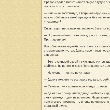
Оратор сделал многозначительную паузу и об
глазами притихший стол.
— Как! — не воскликнул, а вскричал «грузин», 
можно обойтись в такой праздник без маленьк
«лехаима»?
Он вытащил из-за пазухи литровую бутылки во
— Поднимаю бокал за наших дорогих гостей, з
Приглашенных!
Все облегченно заулыбались. Бутылка пошла п
стремительно пустея. Давид перегнулся через
зашептал:
— Это грузинский еврей из Кутаиси, учится зд
шойхета. Ты понял, о каких Приглашенных иде
— Не очень — честно признался я.
— Дело в том, что не все здесь те, за кого себ
— Стукачи... — я понимающе кивнул головой.
— Да нет, — поморщился Давид. — Каждый де
сукку приходит один из праотцев. Чаще всего 
присутствует незримо, но иногда принимает в
реальный облик.