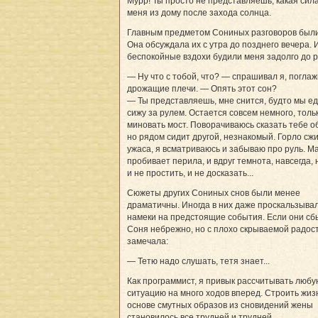
Мурр! Ты просто не представляешь, какая сил
меня из дому после захода солнца.
Главным предметом Сониных разговоров были
Она обсуждала их с утра до позднего вечера. 
беспокойные вздохи будили меня задолго до р
— Ну что с тобой, что? — спрашивал я, погла
дрожащие плечи. — Опять этот сон?
— Ты представляешь, мне снится, будто мы еде
сижу за рулем. Остается совсем немного, толь
миновать мост. Поворачиваюсь сказать тебе об
но рядом сидит другой, незнакомый. Горло сж
ужаса, я всматриваюсь и забываю про руль. 
пробивает перила, и вдруг темнота, навсегда, 
и не простить, и не досказать...
Сюжеты других Сониных снов были менее
драматичны. Иногда в них даже проскальзыва
намеки на предстоящие события. Если они сб
Соня небрежно, но с плохо скрываемой радос
замечала:
— Тетю надо слушать, тетя знает...
Как программист, я привык рассчитывать любу
ситуацию на много ходов вперед. Строить жиз
основе смутных образов из сновидений жены
становилось все трудней и трудней...