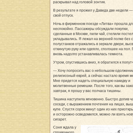
раскрывал над головой зонтик.
В результате я прожил у Давида две недели —
свой отпуск.
Ночь в фирменном поезде «Литва» прошла дл
неспокойно. Пассажиры обсуждали покупки,
сделанные в Москве, пили чай, стелили постел
укладывались. Я лежал на верхней полке без с
полустанков отражались в зеркале двери, выс
откинутую руку или одеяло, сползшее на пол.
вновь надолго устанавливалась темнота.
Утром, спустившись вниз, я обратился к попут
— Хочу попросить вас о небольшом одолжении
религиозный еврей, а сейчас настало время м
Мне придется надеть специальную накидку и
молитвенные ремешки. После того, как вы зак
завтрак, я прошу у вас полчаса тишины.
Тишина наступила мгновенно. Быстро допив ч
соседи, с выражением почтения на лицах, выш
купе. Спустя сорок минут один из них приоткр
и осторожно осведомился, можно ли взять нов
сигарет.
Соня ждала у
справочного