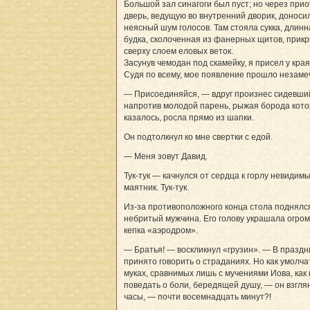
Большой зал синагоги был пуст; но через при
дверь, ведущую во внутренний дворик, доноси
неясный шум голосов. Там стояла сукка, длинн
будка, сколоченная из фанерных щитов, прик
сверху слоем еловых веток.
Засунув чемодан под скамейку, я присел у края
Судя по всему, мое появление прошло незам
— Присоединяйся, — вдруг произнес сидевши
напротив молодой парень, рыжая борода кото
казалось, росла прямо из шапки.
Он подтолкнул ко мне свертки с едой.
— Меня зовут Давид.
Тук-тук — качнулся от сердца к горлу невидим
маятник. Тук-тук.
Из-за противоположного конца стола поднялс
небритый мужчина. Его голову украшала огро
кепка «аэродром».
— Братья! — воскликнул «грузин». — В праздн
принято говорить о страданиях. Но как умолча
муках, сравнимых лишь с мучениями Иова, как 
поведать о боли, бередящей душу, — он взгля
часы, — почти восемнадцать минут?!