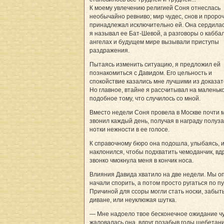
К моему увлечению религией Соня отнеслась
необычайно ревниво; мир чудес, снов и проро
принадлежал исключительно ей. Она сердилас
я называл ее Бат-Шевой, а разговоры о каббал
ангелах и будущем мире вызывали приступы
раздражения.
Пытаясь изменить ситуацию, я предложил ей
познакомиться с Давидом. Его цельность и
спокойствие казались мне лучшими из доказат
Но главное, втайне я рассчитывал на маленько
подобное тому, что случилось со мной.
Вместо недели Соня провела в Москве почти 
звонил каждый день, получая в награду полу
нотки нежности в ее голосе.
К справочному бюро она подошла, улыбаясь, и,
наклонился, чтобы подхватить чемоданчик, вд
звонко чмокнула меня в кончик носа.
Влияния Давида хватило на две недели. Мы о
начали спорить, а потом просто ругаться по п
Причиной для ссоры могли стать носки, забыт
диване, или неуклюжая шутка.
— Мне надоело твое бесконечное ожидание ч
жаловалась она, вдруг позабыв годы щебетан