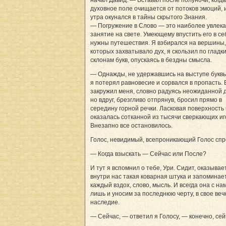
начал Давид. — Вставал после полуночи, когда
духовное поле очищается от потоков эмоций, 
утра окунался в тайны скрытого Знания.
— Погружение в Слово — это наиболее увлек
занятие на свете. Умеющему впустить его в се
нужны путешествия. Я взбирался на вершины,
которых захватывало дух, я скользил по гладк
склонам букв, опускаясь в бездны смысла.
— Однажды, не удержавшись на выступе букв
я потерял равновесие и сорвался в пропасть.
закружил меня, словно радуясь неожиданной 
но вдруг, брезгливо отпрянув, бросил прямо в
середину горной речки. Ласковая поверхность
оказалась сотканной из тысячи сверкающих иг
Внезапно все остановилось.
Голос, невидимый, всепроникающий Голос спр
— Когда взыскать — Сейчас или После?
И тут я вспомнил о тебе, Ури. Сидит, оказывае
внутри нас такая коварная штука и запоминае
каждый вздох, слово, мысль. И всегда она с нам
лишь и уносим за последнюю черту, в свое веч
наследие.
— Сейчас, — ответил я Голосу, — конечно, сей