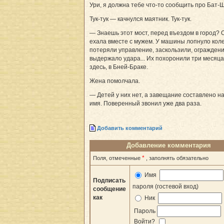
Ури, я должна тебе что-то сообщить про Бат-Ш
Тук-тук — качнулся маятник. Тук-тук.
— Знаешь этот мост, перед въездом в город? 
ехала вместе с мужем. У машины лопнуло коле
потеряли управление, заскользили, ограждени
выдержало удара... Их похоронили три месяца
здесь, в Бней-Браке.
Жена помолчала.
— Детей у них нет, а завещание составлено на
имя. Поверенный звонил уже два раза.
Добавить комментарий
Добавление комментария
*
Поля, отмеченные
, заполнять обязательно
Имя
Подписать
пароля (гостевой вход)
сообщение
как
Ник
Пароль
Войти?