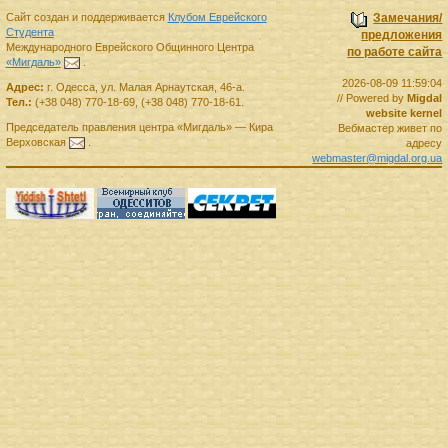
Сайт создан и поддерживается
Клубом Еврейского
Замечания/
Студента
предложения
Международного Еврейского Общинного Центра
по работе сайта
«Мигдаль»
.
2026-08-09 11:59:04
Адрес:
г.
Одесса
,
ул. Малая Арнаутская, 46-а.
// Powered by
Migdal
Тел.:
(+38 048) 770-18-69
,
(+38 048) 770-18-61
.
website kernel
Председатель правления
центра
«Мигдаль»
—
Кира
Вебмастер живет по
Верховская
.
адресу
webmaster@migdal.org.ua