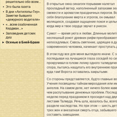
решительно обо всем...
В открытые окна синагоги порывами налетал
Это была газета
прохладный ветер, наполненный запахами зе
В дни «Антилопы-Гну».
свежести и ароматом праздничных пирогов. В
Заметки бывшего
себя благоухание мирта и этрогов, он омывал
«дежурного водителя»
молящихся, создавая ощущение покоя и цельн
«...всем озабоченная
когда мир и твое сердце звучат в унисон.
Кердман...»
Суккот — время уюта и любви. Длинные молит
Заповедник детских
душ
неспешный рокот древних рифм преображают
непоседливых. Сквозь смятение, царящее в д
Осенью в Бней-Браке
современного человека, начинает проступать 
В этом году все для меня выглядело иначе. С 
поглядывая на лучащиеся глаза соседей по син
прокручивал в голове логику одного талмудиче
спора, пытаясь нащупать его внутреннюю пру
куда там! Ворота оставались закрытыми.
Со стороны представляется, будто главные в
Учения посвящены тайнам мироздания или и
ангелов. На самом деле, нет ничего более кав
чем распутывание денежных проблем. После
неделю перед праздником я просидел над дв
листами Талмуда. Речь шла, казалось бы, всег
разделе наследства. Но при этом — шесть дет
трех жен и внезапная смерть отца, забывшего
составить завещание.