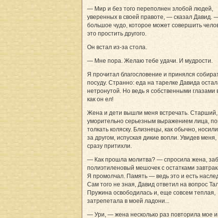
— Мир и без того переполнен злобой людей,
уверенных в своей правоте, — сказал Давид.
большое чудо, которое может совершить чело
это простить другого.
Он встал из-за стола.
— Мне пора. Желаю тебе удачи. И мудрости.
Я прочитал благословение и принялся собира
посуду. Странно: еда на тарелке Давида остал
нетронутой. Но ведь я собственными глазами 
как он ел!
Жена и дети вышли меня встречать. Старший,
уморительно серьезным выражением лица, по
толкать коляску. Близнецы, как обычно, носили
за другом, испуская дикие вопли. Увидев меня,
сразу притихли.
— Как прошла молитва? — спросила жена, за
полиэтиленовый мешочек с остатками завтрак
Я промолчал. Память — ведь это и есть насле
Сам того не зная, Давид ответил на вопрос Та
Пружина освободилась и, еще совсем теплая,
затрепетала в моей ладони...
— Ури, — жена несколько раз повторила мое 