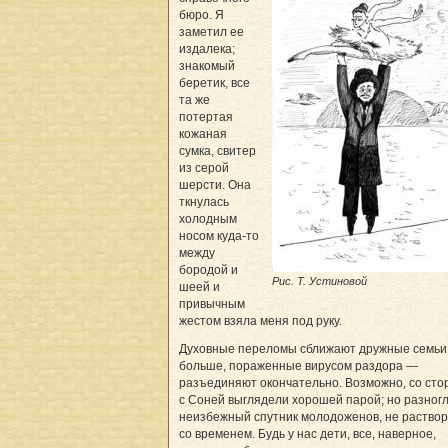
бюро. Я
заметил ее
издалека;
знакомый
беретик, все
та же
потертая
кожаная
сумка, свитер
из серой
шерсти. Она
ткнулась
холодным
носом куда-то
между
бородой и
Рис. Т. Устиновой
шеей и
привычным
жестом взяла меня под руку.
Духовные переломы сближают дружные семьи
больше, пораженные вирусом раздора —
разъединяют окончательно. Возможно, со ст
с Соней выглядели хорошей парой; но разногл
неизбежный спутник молодоженов, не раство
со временем. Будь у нас дети, все, наверное,