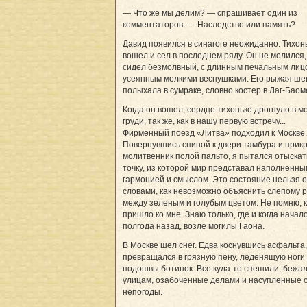
— Что же мы делим? — спрашивает один из
комментаторов. — Наследство или память?
Давид появился в синагоге неожиданно. Тихон
вошел и сел в последнем ряду. Он не молился,
сидел безмолвный, с длинным печальным лиц
усеянным мелкими веснушками. Его рыжая ш
полыхала в сумраке, словно костер в Лаг-Баом
Когда он вошел, сердце тихонько дрогнуло в м
груди, так же, как в нашу первую встречу...
Фирменный поезд «Литва» подходил к Москве.
Повернувшись спиной к двери тамбура и прик
молитвенник полой пальто, я пытался отыскат
точку, из которой мир представал наполненны
гармонией и смыслом. Это состояние нельзя 
словами, как невозможно объяснить слепому 
между зеленым и голубым цветом. Не помню, к
пришло ко мне. Знаю только, где и когда начало
полгода назад, возле могилы Гаона.
В Москве шел снег. Едва коснувшись асфальта,
превращался в грязную пену, леденящую ноги 
подошвы ботинок. Все куда-то спешили, бежал
улицам, озабоченные делами и насупленные 
непогоды.