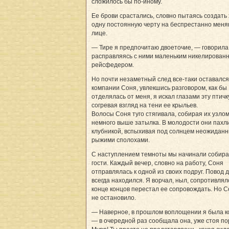
сложилось бы по-иному.
Ее брови срастались, словно пытаясь создать
одну постоянную черту на беспрестанно мен
лице.
— Тире я предпочитаю двоеточие, — говорила
расправляясь с ними маленьким никелирован
рейсфедером.
Но почти незаметный след все-таки оставался.
компании Соня, увлекшись разговором, как бы
отделялась от меня, я искал глазами эту птичк
согревая взгляд на тени ее крыльев.
Волосы Соня туго стягивала, собирая их узло
немного выше затылка. В молодости они пахл
клубникой, вспыхивая под солнцем неожидан
рыжими сполохами.
С наступлением темноты мы начинали собира
гости. Каждый вечер, словно на работу, Соня
отправлялась к одной из своих подруг. Повод д
всегда находился. Я ворчал, ныл, сопротивлял
конце концов перестал ее сопровождать. Но С
не остановило.
— Наверное, в прошлом воплощении я была к
— в очередной раз сообщала она, уже стоя по