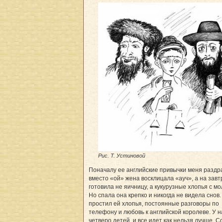
Рис. Т. Устиновой
Поначалу ее английские привычки меня раздр
вместо «ой» жена восклицала «ауч», а на завт
готовила не яичницу, а кукурузные хлопья с мо
Но спала она крепко и никогда не видела снов.
простил ей хлопья, постоянные разговоры по
телефону и любовь к английской королеве. У н
четверо детей, и все идет как нельзя лучше. С