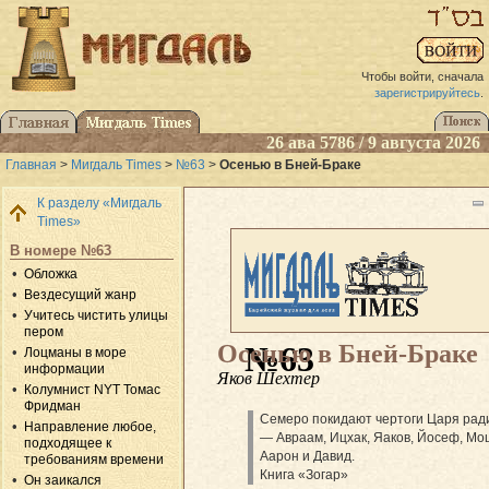
Чтобы войти, сначала
зарегистрируйтесь
.
26 ава 5786 / 9 августа 2026
Главная
>
Мигдаль Times
>
№63
>
Осенью в Бней-Браке
К разделу «Мигдаль
Times»
В номере №63
Обложка
Вездесущий жанр
Учитесь чистить улицы
пером
Осенью в Бней-Браке
№63
Лоцманы в море
информации
Яков Шехтер
Колумнист NYT Томас
Фридман
Семеро покидают чертоги Царя ради
Направление любое,
— Авраам, Ицхак, Яаков, Йосеф, Мо
подходящее к
Аарон и Давид.
требованиям времени
Книга «Зогар»
Он заикался