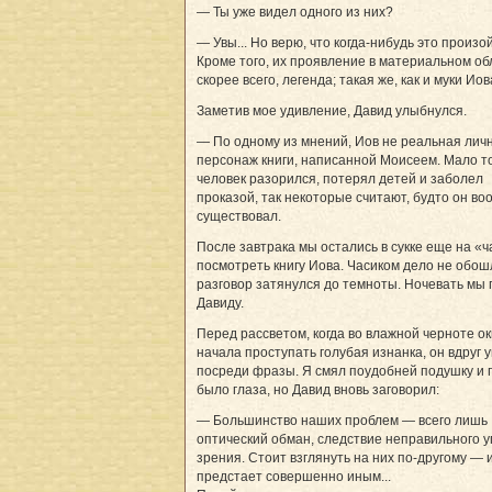
— Ты уже видел одного из них?
— Увы... Но верю, что когда-нибудь это произо
Кроме того, их проявление в материальном о
скорее всего, легенда; такая же, как и муки Иов
Заметив мое удивление, Давид улыбнулся.
— По одному из мнений, Иов не реальная личн
персонаж книги, написанной Моисеем. Мало то
человек разорился, потерял детей и заболел
проказой, так некоторые считают, будто он во
существовал.
После завтрака мы остались в сукке еще на «ч
посмотреть книгу Иова. Часиком дело не обош
разговор затянулся до темноты. Ночевать мы 
Давиду.
Перед рассветом, когда во влажной черноте о
начала проступать голубая изнанка, он вдруг 
посреди фразы. Я смял поудобней подушку и
было глаза, но Давид вновь заговорил:
— Большинство наших проблем — всего лишь
оптический обман, следствие неправильного у
зрения. Стоит взглянуть на них по-другому — 
предстает совершенно иным...