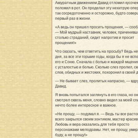
Аккуратным движением Давид отломил кусочек
положил в рот. Он проделал эту нехитрую оп
так сосредоточенно и осторожно, будто совер
первый раз в жизни.
«А ведь он пришел просить прощения, — сооб
— Мой мудрый наставник, человек, причинивш
столько страданий, сидит напротив и просит
прощения!»
Что сказать, чем ответить на просьбу? Ведь н
дня, за все эти горькие годы, когда бы я не вс
его и Соню. Сначала с болью и жаждой мщени
с усталостью и болью. Сколько слез пролил, с
слов, обидных и жестоких, похоронил в своей 
— Не бывает слез, пролитых напрасно, — вдру
Давид.
Я вновь попытался заглянуть в его глаза, но о
смотрел сквозь меня, словно видел за моей с
нечто более интересное и важное.
«Не прощу, — подумал я. — Ведь ты все расто
всего закрылся своим зонтиком, мастер красив
Любовь и вера оказались для тебя просто
персонажами мелодрамы. Нет, не прощу, умир
буду, а не прощу!»