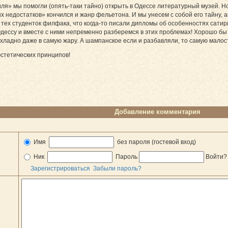
ля» мы помогли (опять-таки тайно) открыть в Одессе литературный музей. Но 
х недостатков» кончился и жанр фельетона. И мы унесем с собой его тайну, а
 тех студенток филфака, что когда-то писали дипломы об особенностях сатир
ессу и вместе с ними непременно разберемся в этих проблемах! Хорошо бы 
ладно даже в самую жару. А шампанское если и разбавляли, то самую малость
 эстетических принципов!
Добавление комментария
Имя
без пароля (гостевой вход)
Ник
Пароль
Войти
Зарегистрироваться
Забыли пароль?