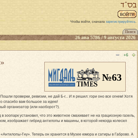
Чтобы войти, сначала
зарегистрируйтесь
.
26 ава 5786 / 9 августа 2026
+6
я»
№63
шли проверки, ревизии, не дай Б-г... И я решил: гори оно все огнем! Хотя
то спасибо вам большое за идею!
ный организатор (или наоборот?).
в зоопарк установил, что это животное смахивает не на грациозную газель,
ном, изображает гибрид антилопы и машины, в которой некогда колесил
«Антилопы-Гну». Теперь он хранится в Музее юмора и сатиры в Габрово. А