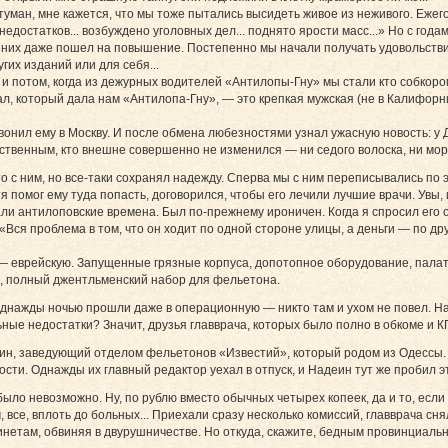
й туман, мне кажется, что мы тоже пытались высидеть живое из неживого. Еже
едостатков... возбуждено уголовных дел... поднято ярости масс...» Но с годам
з них даже пошел на повышение. Постепенно мы начали получать удовольствие
гих изданий или для себя...
и потом, когда из дежурных водителей «Антилопы-Гну» мы стали кто собкором
л, который дала нам «Антилопа-Гну», — это крепкая мужская (не в Калифорн
озвонил ему в Москву. И после обмена любезностями узнал ужасную новость: у 
нственным, кто внешне совершенно не изменился — ни седого волоска, ни мор
о с ним, но все-таки сохранял надежду. Сперва мы с ним переписывались по 
 помог ему туда попасть, договорился, чтобы его лечили лучшие врачи. Увы, и
али антилоповские времена. Был по-прежнему ироничен. Когда я спросил его
«Вся проблема в том, что он ходит по одной стороне улицы, а деньги — по дру
— еврейскую. Запущенные грязные корпуса, допотопное оборудование, палаты,
, полный джентльменский набор для фельетона.
Однажды ночью прошли даже в операционную — никто там и ухом не повел. На
ые недостатки? Значит, друзья главврача, которых было полно в обкоме и КГ
еин, заведующий отделом фельетонов «Известий», который родом из Одессы. 
ти. Однажды их главный редактор уехал в отпуск, и Надеин тут же пробил э
было невозможно. Ну, по рублю вместо обычных четырех копеек, да и то, если
 все, вплоть до больных... Приехали сразу несколько комиссий, главврача сня
абинетам, обвиняя в двурушничестве. Но откуда, скажите, бедным провинциал