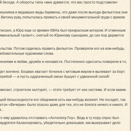
 беседе. А обороты типа «мне думается, что вас просто подставили»
гаишников и видавших виды барменш, что даже после выхода фельетона они
в Витину руку, попыталась прижать к своей монументальной груди с криком:
аписано, а Юра еще со времен КВНа был прекрасным актером. И отменным
Криминальный талант», снятый по Юриному сценарию, до сих пор держится
ельства. Потом садились править фельетон. Проверяли его на ком-нибудь,
ребовательные художники слова.
нениями в любви, дружбе и ненависти. Постепенно одесситы поверили в то,
дет кончено. Боцман хватает бочонок с китовым жиром и выливает за борт.
 прибой — и пусть одураченный океан бушует с удвоенной силой!
огает, строители халтурят, — этого требует от них система. И если каким-
ей безысходности его обидчиков хоть как-нибудь взгреют. Не посадят, так
тон «Вечерки» было опасно даже для тех, кто не боялся ничего и никого. И
...
о ему удавалось отстаивать «Антилопу-Гну». Ведь в ту пору спрос был
умудрялся балансировать, убедительно доказывая, как выигрывает дело