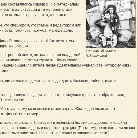
годно составлялись справки: «По материалам
и все те же ситуации и те же герои стали
 не столько от результата, сколько от
, кто спецкором, кто главным редактором или
ии будь помянута!) дружба. Мы еще долго
Димы Романова рак легкого! Как же это: мы
щин, ни брюшка...
Тот самый коллаж
электронной почте, потом я звонил ему домой
Н. Никоновой
 они ничего не могли сделать... Дима слабел
 о нашем общем приятеле, весьма деятельном журналисте, которому никак
гой».
 где лежало по десять, а то и двадцать больных, поборы, взятки,
конец, написали, сдали. И назавтра получили фельетон обратно: мол,
Б, отбили его.
Мы отдали ему свои досье и стали ждать. Ждали довольно долго — в
тот фельетон в номер.
 киоскер знакомый. Трое суток в еврейской больнице судорожно красили
ли, срочно нашли деньги на реконструкцию. (По-моему, ее не сделали до сих
ьным фельетонистам было знать о планах столичного коллеги?