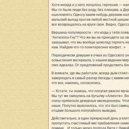
Хотя иногда и у него лопалось терпение — нап
Мы-то были люди без роду, без пленума, а Де
ошеломлять Одессу каким-нибудь дерзким нале
мальский выпад против любой местной шишки с
все возвращалось на круги своя. Видно, Одесс
Вершина популярности - это когда у тебя появ
“Антилопа-Гну”? Что же вы не приходите за с
заказывал, что мы вообще шоколад терпеть не 
нам. Найдем что-то поинтереснее конфет...»
Периодически девушки в очках из Одесского 
осмысления материала, о нашем видении мира
ских идеалах. От предложений продолжить бес
В комнате, где мы работали, всегда дым стоял
заверещать в самый разгар беседы с каким-ни
что все, наконец, согласились.
— Кстати, ты знаешь, что попугая ужасно муч
Мы тут же скинулись на бутылку «Алиготе». Вс
снизу прибегали дежурные милиционеры. Чтобы
наши. Попутно выяснилось, что это был самец.
отцами большого попугайного выводка.
Действительно, в один прекрасный день в клет
пропустить счастливый миг прибавления семей
помине... И только через полгода Витя с Димо