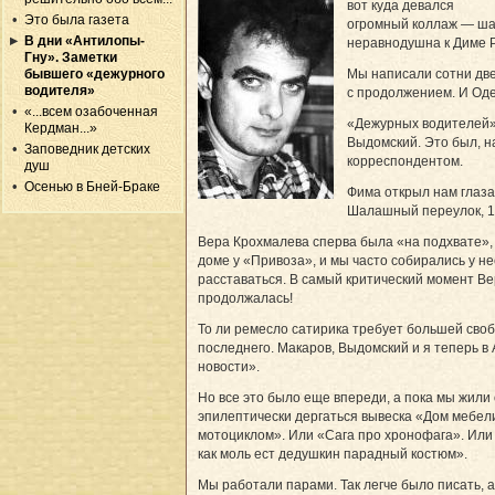
вот куда девался
Это была газета
огромный коллаж — шар
В дни «Антилопы-
неравнодушна к Диме Р
Гну». Заметки
бывшего «дежурного
Мы написали сотни две
водителя»
с продолжением. И Оде
«...всем озабоченная
«Дежурных водителей» 
Кердман...»
Выдомский. Это был, н
Заповедник детских
корреспондентом.
душ
Осенью в Бней-Браке
Фима открыл нам глаза
Шалашный переулок, 16
Вера Крохмалева сперва была «на подхвате»,
доме у «Привоза», и мы часто собирались у н
расставаться. В самый критический момент Ве
продолжалась!
То ли ремесло сатирика требует большей своб
последнего. Макаров, Выдомский и я теперь в
новости».
Но все это было еще впереди, а пока мы жили 
эпилептически дергаться вывеска «Дом мебели
мотоциклом». Или «Сага про хронофага». Или 
как моль ест дедушкин парадный костюм».
Мы работали парами. Так легче было писать, а