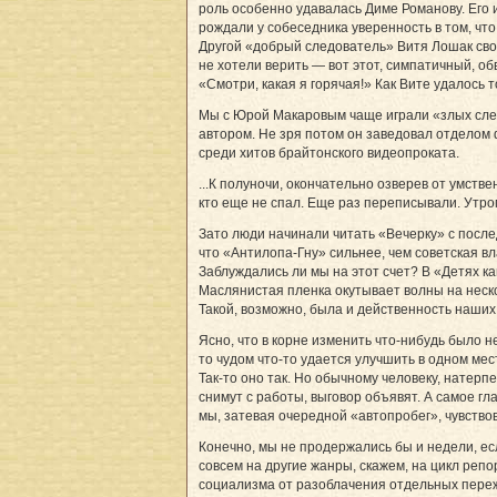
роль особенно удавалась Диме Романову. Его 
рождали у собеседника уверенность в том, что
Другой «добрый следователь» Витя Лошак сво
не хотели верить — вот этот, симпатичный, обв
«Смотри, какая я горячая!» Как Вите удалось т
Мы с Юрой Макаровым чаще играли «злых след
автором. Не зря потом он заведовал отделом 
среди хитов брайтонского видеопроката.
...К полуночи, окончательно озверев от умст
кто еще не спал. Еще раз переписывали. Утро
Зато люди начинали читать «Вечерку» с после
что «Антилопа-Гну» сильнее, чем советская в
Заблуждались ли мы на этот счет? В «Детях ка
Маслянистая пленка окутывает волны на неско
Такой, возможно, была и действенность наших
Ясно, что в корне изменить что-нибудь было н
то чудом что-то удается улучшить в одном мес
Так-то оно так. Но обычному человеку, натерп
снимут с работы, выговор объявят. А самое гл
мы, затевая очередной «автопробег», чувство
Конечно, мы не продержались бы и недели, есл
совсем на другие жанры, скажем, на цикл реп
социализма от разоблачения отдельных переж