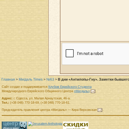
Главная
>
Мигдаль Times
>
№63
>
В дни «Антилопы-Гну». Заметки бывшег
Сайт создан и поддерживается
Клубом Еврейского Студента
Международного Еврейского Общинного Центра
«Мигдаль»
.
Адрес:
г.
Одесса
,
ул. Малая Арнаутская, 46-а.
Тел.:
(+38 048) 770-18-69
,
(+38 048) 770-18-61
.
Председатель правления
центра
«Мигдаль»
—
Кира Верховская
.