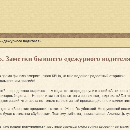
о «дежурного водителя»
. Заметки бывшего «дежурного водител
во время финала американского КВНа, ко мне подошел радостный старичок:
Большое вам спасибо!
е? — продолжал старичок. — А когда-то так продернули в своей «Антилопе»! По
икарный сделал... Но прочитал тот фельетон и решил: все, надо ехать! Так ч
одметивший, что газета не только коллективный пропагандист, но и коллектив
тдела «Вечерки» предложил, кажется, Женя Голубовский. Но групповой поход 
го бугая с этикетки «Зубровки». Поэтому эмблема, нарисованная Аликом Цыку
на пике нашей популярности, местные умельцы смастерили деревянный макет 