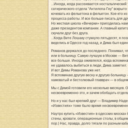
...Иногда, когда рассеивается ностальгически
сатирического отдела “Антилопа-Гну” вскрыто н
кочевать из фельетона в фельетон. Кое-кто и
процесса работы. И все больше писать для дру
Но жесткая школа «Вечерки» пригодилась нам 
даже президентом компании. А главный капита
скучали друг без друга.
...Когда Вите Лошаку стукнуло пятьдесят, я п
виделись в Одессе год назад, и Дима был еди
Романов держался до последнего. Понимал, чт
или в больницу. Самую лучшую в Москве — Витя
все больше. Иногда оживлялся, когда вспомин
не удавалось выбиться в люди, Дима заметил: 
И вот Димы Романова уже нет.
Я вспоминаю другую весну и другую больницу 
хамоватый и бестолковый главврач — в общем
Мы с Димой готовили его несколько месяцев. 
несвоевременно это, и зачем обобщать отдельн
Но и у нас был крепкий друг — Владимир Над
«Известиях» тоже было время несвоевременнос
Наутро купить «Известия» в одесских киосках 
стены, кровати, операционные столы, в общем,
пор.) Нас, правда, долго тягали по разным к