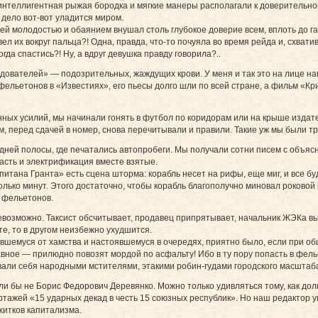
интеллигентная рыжая бородка и мягкие манеры располагали к доверительной
 дело вот-вот уладится миром.
ей молодостью и обаянием внушал столь глубокое доверие всем, вплоть до 
ел их вокруг пальца?! Одна, правда, что-то почуяла во время рейда и, схвати
огда спастись?! Ну, а вдруг девушка правду говорила?..
ователей» — подозрительных, жаждущих крови. У меня и так это на лице н
фельетонов в «Известиях», его пьесы долго шли по всей стране, а фильм «
венных усилий, мы начинали гонять в футбол по коридорам или на крыше издат
м, перед сдачей в номер, снова перечитывали и правили. Такие уж мы были т
дней полосы, где печатались автопробеги. Мы получали сотни писем с объяс
ласть и электрификация вместе взятые.
питана Гранта» есть сцена шторма: корабль несет на рифы, еще миг, и все бу
лько минут. Этого достаточно, чтобы корабль благополучно миновал роковой
 фельетонов.
евозможно. Таксист обсчитывает, продавец припрятывает, начальник ЖЭКа вым
те, то в другом неизбежно ухудшится.
евшемуся от хамства и настоявшемуся в очередях, приятно было, если при общ
авное — прилюдно повозят мордой по асфальту! Ибо в ту пору попасть в фелье
вали себя народными мстителями, этакими робин-гудами городского масштаба
и бы не Борис Федорович Деревянко. Можно только удивляться тому, как долг
ортажей «15 ударных декад в честь 15 союзных республик». Но наш редактор 
итков капитализма.