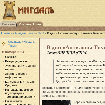
Главная
>
Мигдаль Times
>
№63
>
В дни «Антилопы-Гну». Заметки бывшег
К разделу «Мигдаль
Times»
В дни «Антилопы-Гну»
В номере №63
Семен ЛИВШИН (США)
Обложка
Вездесущий жанр
Несколько лет назад в Нью-Йорке, 
— Товарищ Лившин, здравствуйте! 
Учитесь чистить улицы
пером
Членам жюри редко говорят такое...
— Вы меня, наверное, уже не помнит
Лоцманы в море
информации
и зарабатывал прилично, и ремонт ш
Да, прав был известный эмигрант, п
Колумнист NYT Томас
Фридман
Название «Антилопа-Гну» для сатирического о
Направление любое,
как мы наивно представляли, а на здоровенно
подходящее к
экипаж О. Бендера.
требованиям времени
Он заикался
Через несколько лет, 
решительно обо всем...