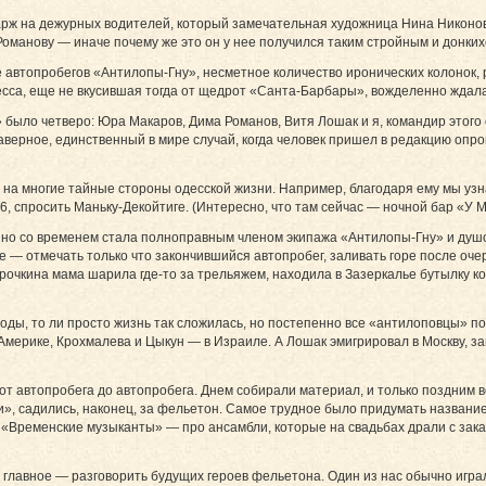
ж на дежурных водителей, который замечательная художница Нина Никонова
оманову — иначе почему же это он у нее получился таким стройным и донки
 автопробегов «Антилопы-Гну», несметное количество иронических колонок,
сса, еще не вкусившая тогда от щедрот «Санта-Барбары», вожделенно ждал
было четверо: Юра Макаров, Дима Романов, Витя Лошак и я, командир этого
аверное, единственный в мире случай, когда человек пришел в редакцию опр
 на многие тайные стороны одесской жизни. Например, благодаря ему мы узна
, спросить Маньку-Декойтиге. (Интересно, что там сейчас — ночной бар «У 
 но со временем стала полноправным членом экипажа «Антилопы-Гну» и душ
ее — отмечать только что закончившийся автопробег, заливать горе после оч
рочкина мама шарила где-то за трельяжем, находила в Зазеркалье бутылку ко
оды, то ли просто жизнь так сложилась, но постепенно все «антилоповцы» п
 Америке, Крохмалева и Цыкун — в Израиле. А Лошак эмигрировал в Москву, з
от автопробега до автопробега. Днем собирали материал, и только поздним в
», садились, наконец, за фельетон. Самое трудное было придумать название.
«Временские музыканты» — про ансамбли, которые на свадьбах драли с заказ
 главное — разговорить будущих героев фельетона. Один из нас обычно играл