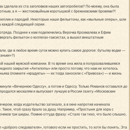
 сделала из ста заголовков наших автопробегов? По-моему, она была
хотным, а я — жестоковыйным коротышкой с брежневскими бровями?!
 реплик и пародий. Некоторые наши фельетоны, как «мыльные оперы», шли
а каждой следующей серии.
 отряда. Позднее к нам подключились Верочка Крохмалева и Ефим
овергать фельетон о коллегах-таксистах, а вышел внештатным
ли, где в любое время суток можно купить самое дорогое: бутылку водки —
Маньки»?)
ой нашей мужской компании. В то время она жила в полуразвалившемся
ередного закрытия «Антилопы» или просто потому, что нам не хотелось
ньяка (помните «крадукты» — их тогда заносили с «Привоза») — и жизнь
окинули «Вечернюю Одессу», а потом и Одессу. Только Романов оставался до
апродался москалям и выпускает лучшую в России газету «Московские
ечером, когда издательство затихало, а в окне напротив начинала
 Такое, чтоб сразу брало за душу. Например, «Простыня для хора с
чиков три шкуры. Помню оттуда фразу: «Стало так тихо, что было слышно,
 «доброго следователя», готового если не простить, то хотя бы понять. Эта