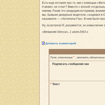
Есть еще история про то, как с помощью «Фити
А может, не стоит? Вместе с эпохой «отдельны
никому. Разве что грядущим историкам, внукам
мы, бывшие дежурные водители, съедемся в Од
назывался — «Антилопа-Гну». В нем было прох
Ну, за встречу! И, разумеется, за осмысление
«Вечерняя Одесса», 1 июля 2003 г.
Добавить комментарий
*
Поля, отмеченные
, заполнять обязательно
Подписать сообщение как
*
Текст