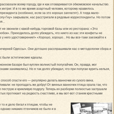
ассказали всему городу, где и как отоваривается обкомовское начальство.
интриг. И в то же время азартный человек, которому нравилось
резидента (особенно, если за это хорошо заплатят). А тогда мало-
опу-Гну» закрывали, нас расстригали в рядовые корреспонденты. Но потом
я...
г не звонили с какой-нибудь торговой базы или из ресторана: «Это
обок». Приходилось долго убеждать, что никто из нас эти конфеты не
е у него удостоверение!» «Хорошо, хорошо... Но вы все-таки заезжайте к
Вечерней Одессы». Они дотошно расспрашивали нас о методологии сбора и
ас были эстетические идеалы.
оконном базаре был куплен волнистый попугайчик. Он, правда, мог
ами занимались). Но я так долго убеждал, что при попугае курить нельзя,
способ спасти его — регулярно делать ванночки из сухого вина.
пивали: не пропадать же добру! От винных ванночек птица орала так, что
 пеструю и крикливую подругу. Теперь их разборки полностью заглушали
атых протекает на редкость счастливо, и мы вот-вот станем крестными
то и дело бегал к птицам, чтобы не
однако никаких птенчиков не было и в