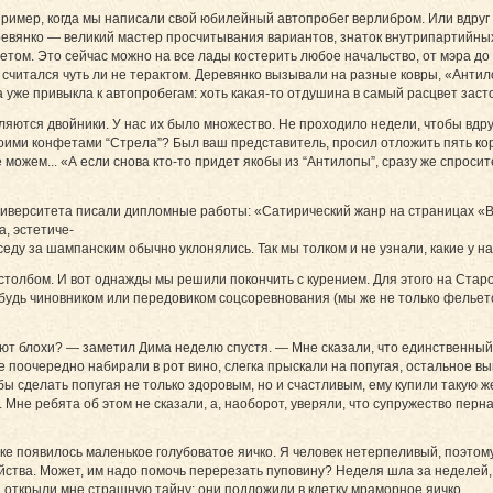
ример, когда мы написали свой юбилейный автопробег верлибром. Или вдруг р
ревянко — великий мастер просчитывания вариантов, знаток внутрипартийных 
том. Это сейчас можно на все лады костерить любое начальство, от мэра до п
читался чуть ли не терактом. Деревянко вызывали на разные ковры, «Антил
а уже привыкла к автопробегам: хоть какая-то отдушина в самый расцвет засто
ляются двойники. У нас их было множество. Не проходило недели, чтобы вдру
воими конфетами “Стрела”? Был ваш представитель, просил отложить пять кор
можем... «А если снова кто-то придет якобы из “Антилопы”, сразу же спросит
университета писали дипломные работы: «Сатирический жанр на страницах «
, эстетиче-
еду за шампанским обычно уклонялись. Так мы толком и не узнали, какие у н
 столбом. И вот однажды мы решили покончить с курением. Для этого на Стар
будь чиновником или передовиком соцсоревнования (мы же не только фельетон
ают блохи? — заметил Дима неделю спустя. — Мне сказали, что единственный 
е поочередно набирали в рот вино, слегка прыскали на попугая, остальное вы
 сделать попугая не только здоровым, но и счастливым, ему купили такую же
 Мне ребята об этом не сказали, а, наоборот, уверяли, что супружество перн
ке появилось маленькое голубоватое яичко. Я человек нетерпеливый, поэтому 
ства. Может, им надо помочь перерезать пуповину? Неделя шла за неделей, 
й открыли мне страшную тайну: они подложили в клетку мраморное яичко...