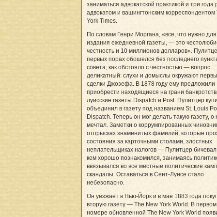
заниматься адвокатской практикой и три года
адвокатом и вашингтонским корреспондентом
York Times.
По словам Генри Моргана, «все, что нужно для
издания ежедневной газеты, — это честолюби
честность и 10 миллионов долларов». Пулитце
первых порах обошелся без последнего пункта
совета; как обстояло с честностью — вопрос
деликатный: слухи и домыслы окружают перв
сделки Джозефа. В 1878 году ему предложили
приобрести находящиеся на грани банкротств
луисские газеты Dispatch и Post. Пулитцер купи
объединил в газету под названием St. Louis Po
Dispatch. Теперь он мог делать такую газету, о
мечтал. Заметки о коррумпированных чиновни
отпрысках знаменитых фамилий, которые про
состояния за карточными столами, злостных
неплательщиках налогов — Пулитцер бичевал 
кем хорошо познакомился, занимаясь политик
ввязывался во все местные политические кам
скандалы. Оставаться в Сент-Луисе стало
небезопасно.
Он уезжает в Нью-Йорк и в мае 1883 года поку
вторую газету — The New York World. В первом
номере обновленной The New York World появ