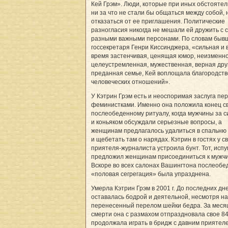
Кей Грэм». Люди, которые при иных обстоятел
ни за что не стали бы общаться между собой, 
отказаться от ее приглашения. Политические
разногласия никогда не мешали ей дружить с
разными важными персонами. По словам быв
госсекретаря Генри Киссинджера, «сильная и в
время застенчивая, ценящая юмор, неизменн
целеустремленная, мужественная, верная дру
преданная семье, Кей воплощала благородств
человеческих отношений».
У Кэтрин Грэм есть и неоспоримая заслуга пе
феминистками. Именно она положила конец с
послеобеденному ритуалу, когда мужчины за 
и коньяком обсуждали серьезные вопросы, а
женщинам предлагалось удалиться в спальню
и щебетать там о нарядах. Кэтрин в гостях у с
приятеля-журналиста устроила бунт. Тот, испу
предложил женщинам присоединиться к мужч
Вскоре во всех салонах Вашингтона послеобе
«половая сегрегация» была упразднена.
Умерла Кэтрин Грэм в 2001 г. До последних дн
оставалась бодрой и деятельной, несмотря на
перенесенный перелом шейки бедра. За меся
смерти она с размахом отпраздновала свое 84
продолжала играть в бридж с давним приятел