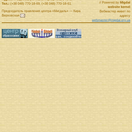
// Powered by
Migdal
Тел.:
(+38 048) 770-18-69
,
(+38 048) 770-18-61
.
website kernel
Председатель правления
центра
«Мигдаль»
—
Кира
Вебмастер живет по
Верховская
.
адресу
webmaster@migdal.org.ua