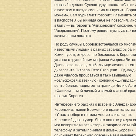
главный идеолог Суслов вдруг сказал: «С таки
отчеством в гнездо сионизма мы пустить Боро
можем». Сам журналист говорит: «Изменить о
в паспорте я бы никогда себе не позволил. Ин
в быту — выговорить “Авиэзерович” сложнее, 
“Аверьянович”. Поэтому решил: пусть уж так в
зачем языки ломать».
По роду службы Боровик встречался со многи
известными людьми в разных странах: рыбачи
Хемингуэем, откровенно беседовал с Керенски
ужинал с крупнейшим мафиози Америки Вито
Дженовезе, посещал в больнице личного агент
диверсанта Гитлера Отто Скорцени... Однажд
даже удалось пробраться в так называемую
«сельскохозяйственную» колонию «Дигнидад
центр беглых нацистов на границе Чили с Арг
«Фашизм — мой личный и самый главный враг
говорит Боровик.
Интересен его рассказ о встрече с Александр
Керенским, главой Временного правительства в
«У нас вообще в те годы многие считали, что
Керенский давно умер. Я сам пока не увидел ег
мог поверить: живая история говорила со мной
телефону, а затем приняла в доме». Боровик
описывает Керенского совсем не тем человеко