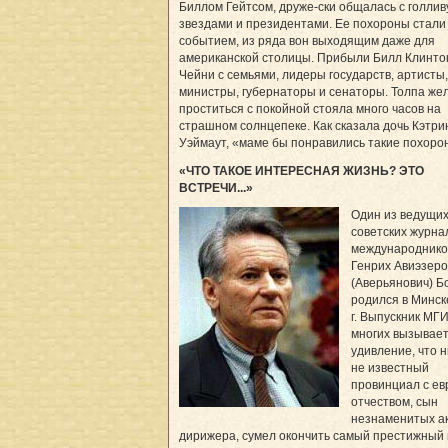
Биллом Гейтсом, друже-ски общалась с голли
звездами и президентами. Ее похороны стали
событием, из ряда вон выходящим даже для
американской столицы. Прибыли Билл Клинтон
Чейни с семьями, лидеры государств, артисты,
министры, губернаторы и сенаторы. Толпа ж
проститься с покойной стояла много часов на
страшном солнцепеке. Как сказала дочь Кэтри
Уэймаут, «маме бы понравились такие похоро
«ЧТО ТАКОЕ ИНТЕРЕСНАЯ ЖИЗНЬ? ЭТО
ВСТРЕЧИ...»
Один из ведущи
советских журна
международнико
Генрих Авиэзеро
(Аверьянович) Б
родился в Минск
г. Выпускник МГ
многих вызывае
удивление, что 
не известный
провинциал с ев
отчеством, сын
незнаменитых а
дирижера, сумел окончить самый престижный 