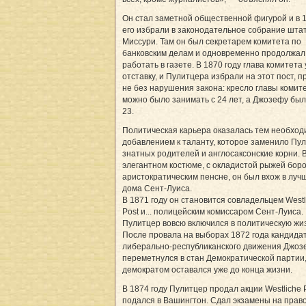
Он стал заметной общественной фигурой и в 1
его избрали в законодательное собрание шта
Миссури. Там он был секретарем комитета по
банковским делам и одновременно продолжал
работать в газете. В 1870 году глава комитета
отставку, и Пулитцера избрали на этот пост, п
не без нарушения закона: кресло главы комит
можно было занимать с 24 лет, а Джозефу бы
23.
Политическая карьера оказалась тем необхо
добавлением к таланту, которое заменило Пу
знатных родителей и англосаксонские корни. 
элегантном костюме, с окладистой рыжей бор
аристократическим пенсне, он был вхож в луч
дома Сент-Луиса.
В 1871 году он становится совладельцем Westl
Post и... полицейским комиссаром Сент-Луиса.
Пулитцер вовсю включился в политическую жи
После провала на выборах 1872 года кандидат
либерально-республиканского движения Джоз
переметнулся в стан Демократической партии,
демократом оставался уже до конца жизни.
В 1874 году Пулитцер продал акции Westliche 
подался в Вашингтон. Сдал экзамены на прав