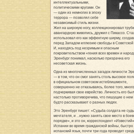
интеллектуальными,
политическими кругами. Он
— один из немногих в эпоху
террора — позволял себе
независимый стиль жизни.
Жил на широкую ногу, коллекционировал трубк
авангардную живопись, дружил с Пикассо. Ста
использовал его как эффектную ширму, созда
перед Западом иллюзию свободы в Советской 
И, находясь под незримым и опасным
покровительством «гения всех времен и народ
Эренбург понимал, насколько призрачна его
несоветская жизнь.
Одна из многочисленных загадок личности Эр
— в том, что он смог занять столь высокое по
в официальном советском истеблишменте,
совершенно не отказываясь, более того, мног
подчеркивая свое еврейство. Личность его бы
настолько противоречива, что пишущие о нем 
будто рассказывают о разных людях.
Это Эренбург пишет: «Судьба солдата не суд
мечтателя, и ...нужно занять свое место в бое
порядке», и это он, корреспондент «Известий»
Испании во время гражданской войны, быстро
испанский язык, почти три года проводит сред