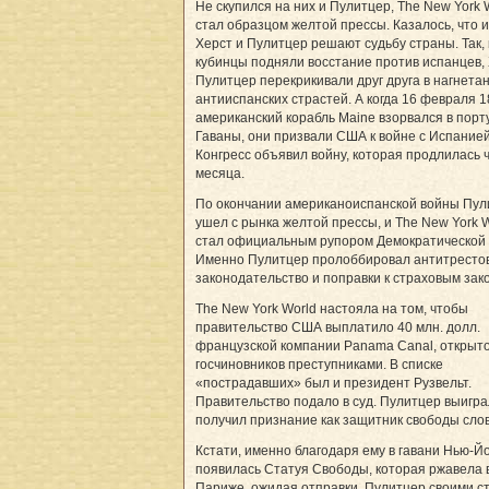
Не скупился на них и Пулитцер, The New York 
стал образцом желтой прессы. Казалось, что 
Херст и Пулитцер решают судьбу страны. Так, 
кубинцы подняли восстание против испанцев, 
Пулитцер перекрикивали друг друга в нагнета
антииспанских страстей. А когда 16 февраля 1
американский корабль Maine взорвался в порт
Гаваны, они призвали США к войне с Испанией
Конгресс объявил войну, которая продлилась 
месяца.
По окончании американоиспанской войны Пул
ушел с рынка желтой прессы, и The New York 
стал официальным рупором Демократической 
Именно Пулитцер пролоббировал антитресто
законодательство и поправки к страховым зак
The New York World настояла на том, чтобы
правительство США выплатило 40 млн. долл.
французской компании Panama Canal, открыто
госчиновников преступниками. В списке
«пострадавших» был и президент Рузвельт.
Правительство подало в суд. Пулитцер выигра
получил признание как защитник свободы слов
Кстати, именно благодаря ему в гавани Нью-Й
появилась Статуя Свободы, которая ржавела 
Париже, ожидая отправки. Пулитцер своими с