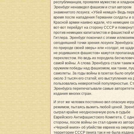
республиканцев, проявляя мужество и хладнок
Эренбург ненавидел фашизм и стал автором
знаменитого лозунга: «Убей немца!» Ведь пер
время после нападения Германии солдаты и
Красной армии наивно ждали, что немецкие с
вот-вот перейдут на сторону СССР и поверну
против немецких капиталистов и фашисткой к
Гитлера. Эренбург покончил с этими иллюзиям
сегодняшней точки зрения лозунги Эренбурга
по природе своей зверь» или «солдат, не щад
не родившихся фашистов» кажутся пропаганд
перехлестом. Но ведь их породила бесчелове
самой войны. А слова Эренбурга стали таким 
оружием победы над фашизмом, как танки, пу
самолеты. За годы войны в газетах было опуб
около 3 тысяч его статей; его выступления на 
пользовались невероятной популярностью. С
Эренбурга перепечатывали самые авторитет
издания многих стран.
И этот же человек постоянно вел опасную игру
режимом, пытаясь выжить любой ценой. Эрен
сыграл крайне неоднозначную роль в судьбе
Еврейского Антифашистского Комитета. С одн
стороны, после войны он стал одним из автор
«Черной книги» об убийстве евреев на оккупи
территории СССР (книга так и не была издана