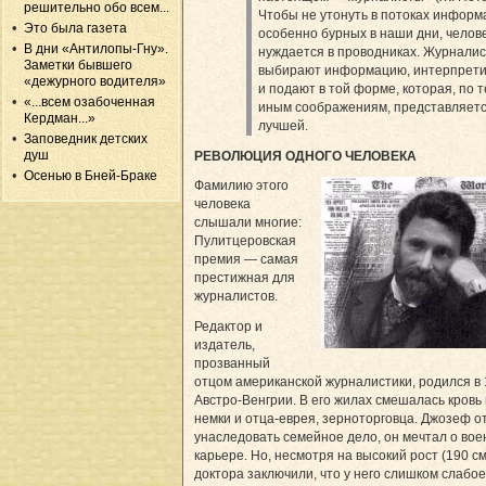
решительно обо всем...
Чтобы не утонуть в потоках информ
Это была газета
особенно бурных в наши дни, челов
В дни «Антилопы-Гну».
нуждается в проводниках. Журнали
Заметки бывшего
выбирают информацию, интерпрети
«дежурного водителя»
и подают в той форме, которая, по 
«...всем озабоченная
иным соображениям, представляет
Кердман...»
лучшей.
Заповедник детских
душ
РЕВОЛЮЦИЯ ОДНОГО ЧЕЛОВЕКА
Осенью в Бней-Браке
Фамилию этого
человека
слышали многие:
Пулитцеровская
премия — самая
престижная для
журналистов.
Редактор и
издатель,
прозванный
отцом американской журналистики, родился в 1
Австро-Венгрии. В его жилах смешалась кровь
немки и отца-еврея, зерноторговца. Джозеф о
унаследовать семейное дело, он мечтал о вое
карьере. Но, несмотря на высокий рост (190 см
доктора заключили, что у него слишком слабое