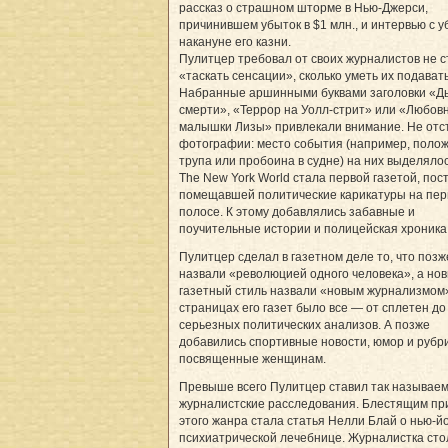
рассказ о страшном шторме в Нью-Джерси,
причинившем убыток в $1 млн., и интервью с 
накануне его казни.
Пулитцер требовал от своих журналистов не с
«таскать сенсации», сколько уметь их подавать
Набранные аршинными буквами заголовки «Д
смерти», «Террор на Уолл-стрит» или «Любов
малышки Лизы» привлекали внимание. Не отс
фотографии: место события (например, поло
трупа или пробоина в судне) на них выделялос
The New York World стала первой газетой, пос
помещавшей политические карикатуры на пер
полосе. К этому добавлялись забавные и
поучительные истории и полицейская хроника
Пулитцер сделал в газетном деле то, что позж
назвали «революцией одного человека», а но
газетный стиль назвали «новым журнализмом
страницах его газет было все — от сплетен до
серьезных политических анализов. А позже
добавились спортивные новости, юмор и рубри
посвященные женщинам.
Превыше всего Пулитцер ставил так называе
журналистские расследования. Блестящим п
этого жанра стала статья Нелли Блай о нью-й
психиатрической лечебнице. Журналистка сто