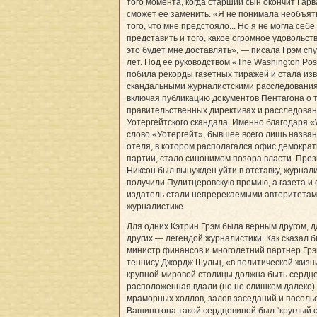
того момента, когда старший сын окончит Гарв
сможет ее заменить. «Я не понимала необъят
того, что мне предстояло... Но я не могла себе
представить и того, какое огромное удовольст
это будет мне доставлять», — писала Грэм спу
лет. Под ее руководством «The Washington Pos
побила рекорды газетных тиражей и стала из
скандальными журналистскими расследовани
включая публикацию документов Пентагона о 
правительственных директивах и расследова
Уотергейтского скандала. Именно благодаря 
слово «Уотергейт», бывшее всего лишь назва
отеля, в котором располагался офис демокра
партии, стало синонимом позора власти. Пре
Никсон был вынужден уйти в отставку, журнал
получили Пулитцеровскую премию, а газета и 
издатель стали непререкаемыми авторитетам
журналистике.
Для одних Кэтрин Грэм была верным другом, д
других — легендой журналистики. Как сказал 
министр финансов и многолетний партнер Грэ
теннису Джордж Шульц, «в политической жизн
крупной мировой столицы должна быть сердце
расположенная вдали (но не слишком далеко) 
мраморных холлов, залов заседаний и посольс
Вашингтона такой сердцевиной был “круглый с