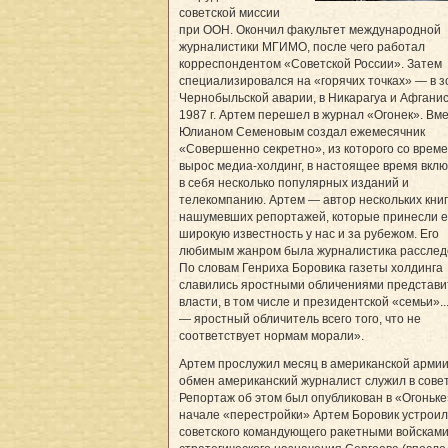
советской миссии
при ООН. Окончил факультет международной
журналистики МГИМО, после чего работал
корреспондентом «Советской России». Затем
специализировался на «горячих точках» — в з
Чернобыльской аварии, в Никарагуа и Афганис
1987 г. Артем перешел в журнал «Огонек». Вме
Юлианом Семеновым создал ежемесячник
«Совершенно секретно», из которого со врем
вырос медиа-холдинг, в настоящее время вк
в себя несколько популярных изданий и
телекомпанию. Артем — автор нескольких книг
нашумевших репортажей, которые принесли 
широкую известность у нас и за рубежом. Его
любимым жанром была журналистика расслед
По словам Генриха Боровика газеты холдинга
славились яростными обличениями представ
власти, в том числе и президентской «семьи»..
— яростный обличитель всего того, что не
соответствует нормам морали».
Артем прослужил месяц в американской армии,
обмен американский журналист служил в совет
Репортаж об этом был опубликован в «Огоньке
начале «перестройки» Артем Боровик устроил
советского командующего ракетными войскам