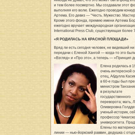
и тем более посмертно. Мы создавали этот фо
выполняя его волю. Ежегодно проводим конку
Артема. Его девиз — “Честь. Мужество. Мастер
Кроме этого фонда, премию имени Артема Бо
ежегодно вручает международная организаци
International Press Club, существующая более 7
«Я РОДИЛАСЬ НА КРАСНОЙ ПЛОЩАДИ»
Вряд ли есть сегодня человек, не видевший ни
передачи с Еленой Хангой — когда-то это был
«Взгляд» и «Про это», а теперь — «Принцип 
Елена родилась в 19
очень интересной с
отец, Абдулла Каси
в 60-е годы был пр
министром Танзании
в результате
государственного
переворота; мать, 
Оливеровна Голдде
ученый-историк, се
профессор Чикагско
университета. Пра
Елены по материнс
линии — нью-йоркский раввин, дедушка с отцо