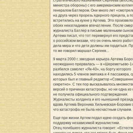
стратегического назначения Сергеева (впосле
министра обороны) с его американским коллег
генералом Батлером. Они много лет «смотрел
на друга через прорезь ядерного прицела, а п
встретились на кухне у Артема. Это произвело
обоих неизгладимое впечатление. После смер
журналиста Батлер в письме маленьким сыно
Артема писал, что тот перевернул его предст
о российском визави, что он очень много рабо
дела мира и что дети должны им гордиться. 
то же говорил маршал Сергеев...
9 марта 2000 г. звездная карьера Артема Боро
неожиданно прервалась — в «Шереметьево-1
разбился самолет «Як-40», на борту которого
находились 5 членов экипажа и 4 пассажира, 
которых был и главный редактор «Совершенн
секретно». С тех пор высказывалось множеств
версий о причинах катастрофы, но ни одна из 
не получила официального подтверждения.
Журналисты холдинга и его нынешний прези
вдова Артема Вероника Хильчевская-Боровик 
что катастрофа не была несчастным случаем.
Еще при жизни Артем подал идею создать фон
поддержку независимой журналистики.
Отец погибшего журналиста говорит: «Естеств
никогда не думал, что это может быть фонд ег