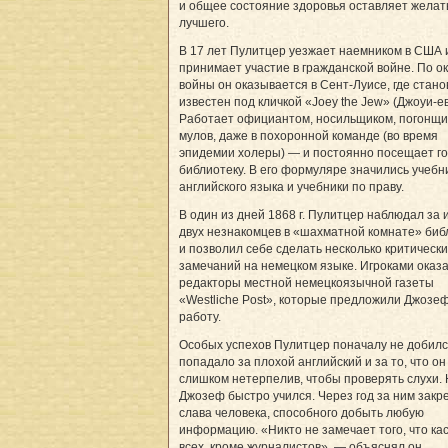
и общее состояние здоровья оставляет желат
лучшего.
В 17 лет Пулитцер уезжает наемником в США 
принимает участие в гражданской войне. По о
войны он оказывается в Сент-Луисе, где стано
известен под кличкой «Joey the Jew» (Джоуи-е
Работает официантом, носильщиком, погонщ
мулов, даже в похоронной команде (во время
эпидемии холеры) — и постоянно посещает г
библиотеку. В его формуляре значились учебн
английского языка и учебники по праву.
В один из дней 1868 г. Пулитцер наблюдал за 
двух незнакомцев в «шахматной комнате» биб
и позволил себе сделать несколько критически
замечаний на немецком языке. Игроками оказ
редакторы местной немецкоязычной газеты
«Westliche Post», которые предложили Джозе
работу.
Особых успехов Пулитцер поначалу не добилс
попадало за плохой английский и за то, что о
слишком нетерпелив, чтобы проверять слухи.
Джозеф быстро учился. Через год за ним закр
слава человека, способного добыть любую
информацию. «Никто не замечает того, что ка
всех, кроме журналистов», — объяснял он.