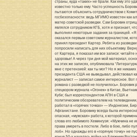
страны, куда «таких» не брали. Как ему это у
известно только ему. Часто успешность Боров
пытаются объяснить сотрудничеством с Коми
госбезопасности: ведь МГИМО известен как ал
матер советской разведки. Сам Боровик отрица
являлся сотрудником КГБ, хотя и признает, чт
выполнял некоторые задания за границей. «Я
оказался первым советским журналистом, кот
принял президент Картер. Ребята из разведки
попросили написать для них объективку. Вер
от Картера, я показал им все записи: читайте 
здоровье! А через три дня мой материал, осн
на этих же записях, опубликовала “Литературка
мне с претензией: как ты мог? Но я же никаких
президента США не выведывал, действовал ка
журналист — записал самое интересное. Вот 
романа с разведкой не получилось». Боровик 
спецкором журнала «Огонек» в Китае, Вьетнам
Кубе; был корреспондентом АПН в США и
политическим обозревателем на телевидении
работал в «горячих точках» — Индонезии, Бир
Афганистане. Боровику всегда была интересн
опасная, «мужская» работа, к которой приме
слова его любимого Хемингуэя: «Мужчина не 
права умереть в постели. Либо в бою, либо пул
лоб». Но однажды его в «горячую точку» не пус
конце 50-х началась война на Ближнем Востоке