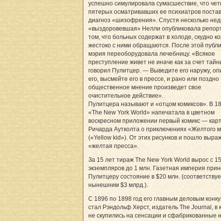
успешно симулировала сумасшествие, что чет
пятерых осматривавших ее психиатров поста
диагноз «шизофрения». Спустя несколько нед
«выздоровевшая» Нелли опубликовала репор
том, что больных содержат в холоде, скудно к
жестоко с ними обращаются. После этой публ
мэрия переоборудовала лечебницу. «Всякое
преступление живет не иначе как за счет тайн
говорил Пулитцер. — Выведите его наружу, о
его, высмейте его в прессе, и рано или поздно
общественное мнение произведет свое
очистительное действие».
Пулитцера называют и «отцом комиксов». В 189
«The New York World» напечатала в цветном
воскресном приложении первый комикс — кар
Ричарда Аутколта о приключениях «Желтого
(«Yellow kid»). От этих рисунков и пошло выр
«желтая пресса».
За 15 лет тираж The New York World вырос с 1
экземпляров до 1 млн. Газетная империя при
Пулитцеру состояние в $20 млн. (соответствуе
нынешним $3 млрд.).
С 1896 по 1898 год его главным деловым конк
стал Рэндольф Херст, издатель The Journal, в
не скупились на сенсации и сфабрикованные н