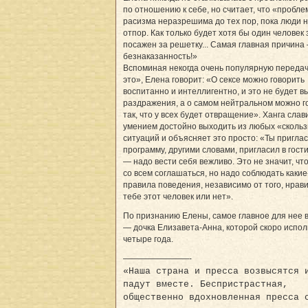
по отношению к себе, но считает, что «пробле
расизма неразрешима до тех пор, пока люди 
отпор. Как только будет хотя бы один человек 
посажен за решетку... Самая главная причина
безнаказанность!»
Вспоминая некогда очень популярную переда
это», Елена говорит: «О сексе можно говорить
воспитанно и интеллигентно, и это не будет 
раздражения, а о самом нейтральном можно г
так, что у всех будет отвращение». Ханга слав
умением достойно выходить из любых «скольз
ситуаций и объясняет это просто: «Ты пригла
программу, другими словами, пригласил в гости
— надо вести себя вежливо. Это не значит, чт
со всем соглашаться, но надо соблюдать какие
правила поведения, независимо от того, нрав
тебе этот человек или нет».
По признанию Елены, самое главное для нее 
— дочка Елизавета-Анна, которой скоро испо
четыре года.
————————-
«Наша страна и пресса возвысятся 
падут вместе. Беспристрастная,
общественно вдохновленная пресса 