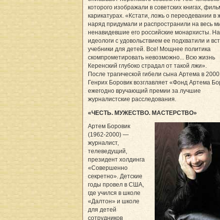
которого изображали в советских книгах, филь
карикатурах. «Кстати, ложь о переодевании в 
наряд придумали и распространили на весь м
ненавидевшие его российские монархисты. Н
идеологи с удовольствием ее подхватили и вс
учебники для детей. Все! Мощнее политика
скомпрометировать невозможно... Всю жизнь
Керенский глубоко страдал от такой лжи».
После трагической гибели сына Артема в 2000 
Генрих Боровик возглавляет «Фонд Артема Бо
ежегодно вручающий премии за лучшие
журналистские расследования.
«ЧЕСТЬ. МУЖЕСТВО. МАСТЕРСТВО»
Артем Боровик
(1962-2000) —
журналист,
телеведущий,
президент холдинга
«Совершенно
секретно». Детские
годы провел в США,
где учился в школе
«Далтон» и школе
для детей
сотрудников