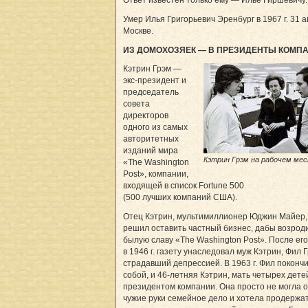
Умер Илья Григорьевич Эренбург в 1967 г. 31 ав
Москве.
ИЗ ДОМОХОЗЯЕК — В ПРЕЗИДЕНТЫ КОМП
Кэтрин Грэм —
экс-президент и
председатель
совета
директоров
одного из самых
авторитетных
изданий мира
Кэтрин Грэм на рабочем ме
«The Washington
Post», компании,
входящей в список Fortune 500
(500 лучших компаний США).
Отец Кэтрин, мультимиллионер Юджин Майер, в
решил оставить частный бизнес, дабы возрод
былую славу «The Washington Post». После ег
в 1946 г. газету унаследовал муж Кэтрин, Фил Г
страдавший депрессией. В 1963 г. Фил покончи
собой, и 46-летняя Кэтрин, мать четырех дете
президентом компании. Она просто не могла о
чужие руки семейное дело и хотела продержа