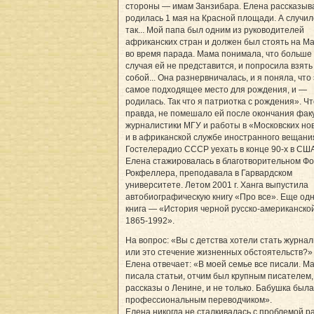
стороны — имам Занзибара. Елена рассказыв
родилась 1 мая на Красной площади. А случил
так... Мой папа был одним из руководителей
африканских стран и должен был стоять на М
во время парада. Мама понимала, что больше 
случая ей не представится, и попросила взять
собой... Она разнервничалась, и я поняла, что
самое подходящее место для рождения, и —
родилась. Так что я патриотка с рождения». Чт
правда, не помешало ей после окончания фак
журналистики МГУ и работы в «Московских но
и в африканской службе иностранного вещани
Гостелерадио СССР уехать в конце 90-х в США
Елена стажировалась в благотворительном Ф
Рокфеллера, преподавала в Гарвардском
университете. Летом 2001 г. Ханга выпустила
автобиографическую книгу «Про все». Еще одн
книга — «История черной русско-американской
1865-1992».
На вопрос: «Вы с детства хотели стать журна
или это стечение жизненных обстоятельств?
Елена отвечает: «В моей семье все писали. М
писала статьи, отчим был крупным писателем,
рассказы о Ленине, и не только. Бабушка была
профессиональным переводчиком».
Елена никогда не сталкивалась с проблемой р