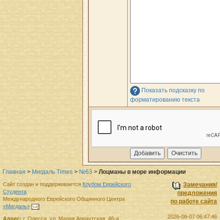
Показать подсказку по
форматированию текста
Главная
>
Мигдаль Times
>
№63
>
Лоцманы в море информации
Сайт создан и поддерживается
Клубом Еврейского
Замечания/
Студента
предложения
Международного Еврейского Общинного Центра
по работе сайта
«Мигдаль»
.
2026-08-07 06:47:46
Адрес:
г.
Одесса
,
ул. Малая Арнаутская, 46-а.