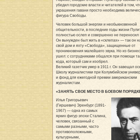
убедил городские власти и читателей в том, чт
украшения гавани просто необходима величе
фигура Свободы.
Человек большой энергии и необыкновенной
общительности, в последние годы жизни Пули
полностью ослеп и совершенно не переносил
Он вынужден был жить в «склепах» — так он 
свой дом и яхту «Свобода», защищенные от
проникновения малейшего звука. Но из бизнес
ушел: с сотрудниками общался при помощи та
кода, который сам и изобрел.
Великий газетчик умер в 1911 г. Он завещал о
Школу журналистики при Колумбийском униве
и фонд для ежегодной премии американским
журналистам.
«ЗАНЯТЬ СВОЕ МЕСТО В БОЕВОМ ПОРЯДК
Илья Григорьевич
(Гиршевич) Эренбург (1891-
1967) — одна из самых
ярких фигур эпохи Сталина,
человек, связанный с
самыми разными, часто
противоположными,
культурными,