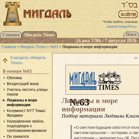
Чтобы войти, сначала
зарегистрируйтесь
.
24 ава 5786 / 7 августа 2026
Главная
>
Мигдаль Times
>
№63
>
Лоцманы в море информации
К разделу «Мигдаль
Times»
В номере №63
Обложка
Вездесущий жанр
Учитесь чистить улицы
пером
Лоцманы в море
№63
Лоцманы в море
информации
информации
Колумнист NYT Томас
Подбор материала Людмилы Клигм
Фридман
Направление любое,
подходящее к
«О светлом будущем заботятся поли
требованиям времени
светлом прошлом — историки, о св
Он заикался
настоящем — журналисты» (Ж. Пета