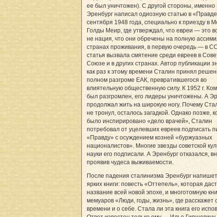
ее был уничтожен). С другой стороны, именно
Эренбург написал одиозную статью в «Правде
сентября 1948 года, специально к приезду в М
Голды Меир, где утверждал, что евреи — это 
не нация, что они обречены на полную ассим
странах проживания, в первую очередь — в С
статья вызвала смятение среди евреев в Сове
Союзе и в других странах. Автор публикации зн
как раз к этому времени Сталин принял решен
полном разгроме ЕАК, превратившегося во
влиятельную общественную силу. К 1952 г. Ко
был разгромлен, его лидеры уничтожены. А Э
продолжал жить на широкую ногу. Почему Ста
не тронул, осталось загадкой. Однако позже, к
было инспирировано «дело врачей», Сталин
потребовал от уцелевших евреев подписать п
«Правду» с осуждением козней «буржуазных
националистов». Многие звезды советской кул
науки его подписали. А Эренбург отказался, в
проявив чудеса выживаемости.
После падения сталинизма Эренбург напишет
ярких книги: повесть «Оттепель», которая даст
название всей новой эпохе, и многотомную кни
мемуаров «Люди, годы, жизнь», где расскажет 
времени и о себе. Стала ли эта книга его исп
Ответ известен только ему — Илье Гиршевичу.