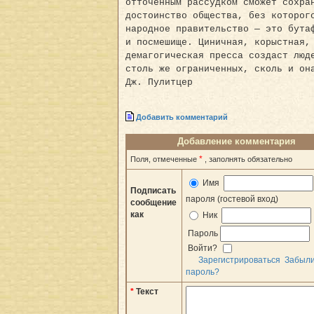
отточенным рассудком сможет сохра
достоинство общества, без которог
народное правительство — это бута
и посмешище. Циничная, корыстная,
демагогическая пресса создаст люд
столь же ограниченных, сколь и он
Дж. Пулитцер
Добавить комментарий
Добавление комментария
*
Поля, отмеченные
, заполнять обязательно
Имя
Подписать
пароля (гостевой вход)
сообщение
как
Ник
Пароль
Войти?
Зарегистрироваться
Забыл
пароль?
*
Текст