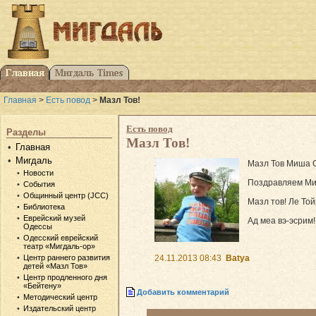
Главная
>
Есть повод
>
Мазл Тов!
Есть повод
Разделы
Мазл Тов!
Главная
Мигдаль
Мазл Тов Миша 
Новости
Поздравляем Миш
События
Общинный центр (JCC)
Мазл тов! Ле Той
Библиотека
Еврейский музей
Ад меа вэ-эсрим!
Одессы
Одесский еврейский
театр «Мигдаль-ор»
Центр раннего развития
24.11.2013 08:43
Batya
детей «Мазл Тов»
Центр продленного дня
«Бейтену»
Добавить комментарий
Методический центр
Издательский центр