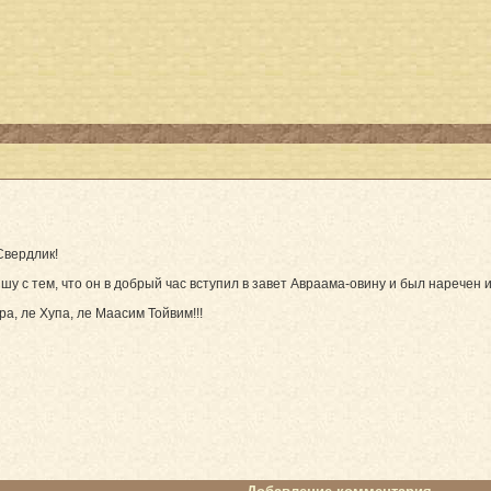
Свердлик!
у с тем, что он в добрый час вступил в завет Авраама-овину и был наречен 
ра, ле Хупа, ле Маасим Тойвим!!!