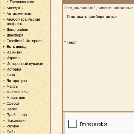
Пожертвования
*
Анекдоты
Поля, отмеченные
, заполнять обязательно
Антисемитизм
Подписать сообщение как
Арабо-израильский
конфликт
Демография
Диаспора
Еврейский Интернет
Текст
*
Есть повод
Из жизни
Израиль
Интересный иудаизм
История
Кино
Литература
Майсы
Миссионеры
Мысль дня
Одесса
Песни
Проба пера
Психология
Разное
Сайт