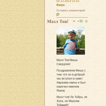
02.12.2013 12:15
Batya
Оставить комментарий
Мазл Тов!
+31
Мазл Тов Миша
Свердлик!
Поздравляем Мишу с
тем, что он в добрый
час вступил в завет
Авраама-овину и был
наречен именем
Яаков.
Мазл тов! Ле Тойра, ле
Хупа, ле Маасим
Тойвим!!!