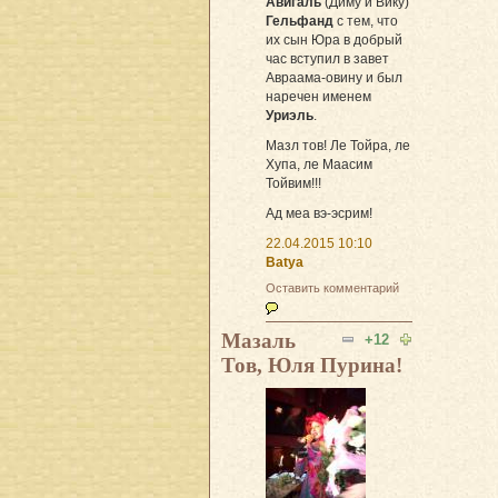
Авигаль
(Диму и Вику)
Гельфанд
с тем, что
их сын Юра в добрый
час вступил в завет
Авраама-овину и был
наречен именем
Уриэль
.
Мазл тов! Ле Тойра, ле
Хупа, ле Маасим
Тойвим!!!
Ад меа вэ-эсрим!
22.04.2015 10:10
Batya
Оставить комментарий
Мазаль
+12
Тов, Юля Пурина!