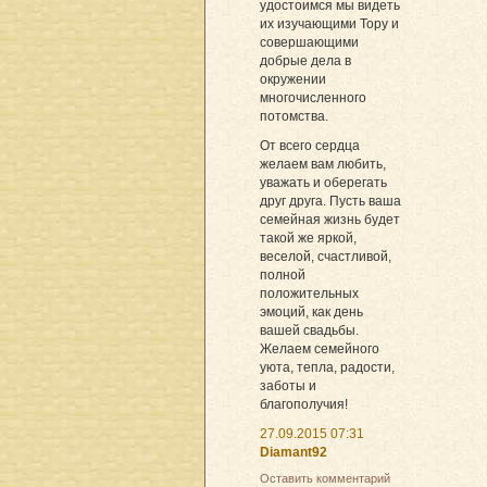
удостоимся мы видеть
их изучающими Тору и
совершающими
добрые дела в
окружении
многочисленного
потомства.
От всего сердца
желаем вам любить,
уважать и оберегать
друг друга. Пусть ваша
семейная жизнь будет
такой же яркой,
веселой, счастливой,
полной
положительных
эмоций, как день
вашей свадьбы.
Желаем семейного
уюта, тепла, радости,
заботы и
благополучия!
27.09.2015 07:31
Diamant92
Оставить комментарий