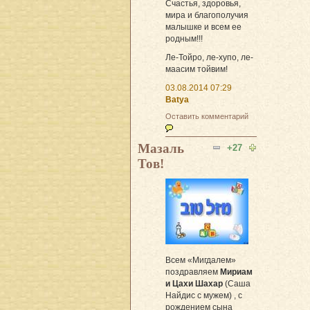
Счастья, здоровья,
мира и благополучия
малышке и всем ее
родным!!!
Ле-Тойро, ле-хупо, ле-
маасим тойвим!
03.08.2014 07:29
Batya
Оставить комментарий
Мазаль
+27
Тов!
Всем «Мигдалем»
поздравляем
Мириам
и Цахи Шахар
(Саша
Найдис с мужем) , с
рождением сына