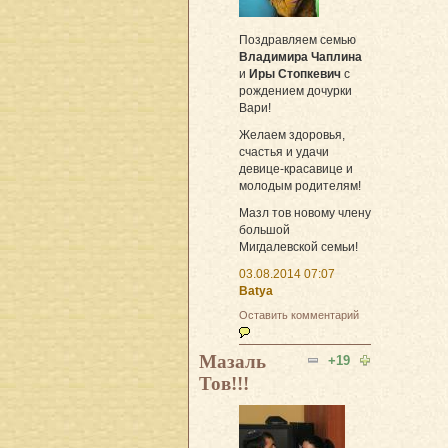
Поздравляем семью
Владимира Чаплина
и
Иры Cтопкевич
с
рождением дочурки
Вари!
Желаем здоровья,
счастья и удачи
девице-красавице и
молодым родителям!
Мазл тов новому члену
большой
Мигдалевской семьи!
03.08.2014 07:07
Batya
Оставить комментарий
Мазаль
+19
Тов!!!