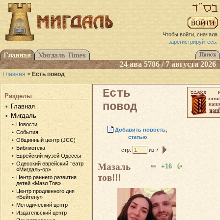
Чтобы войти, сначала
зарегистрируйтесь
.
24 ава 5786 / 7 августа 2026
Главная
>
Есть повод
Есть
Разделы
повод
Главная
Мигдаль
Новости
Добавить новость
,
События
статью
Общинный центр (JCC)
Библиотека
стр.
из 7
Еврейский музей Одессы
Одесский еврейский театр
Мазаль
+16
«Мигдаль-ор»
тов!!!
Центр раннего развития
детей «Мазл Тов»
Центр продленного дня
«Бейтену»
Методический центр
Издательский центр