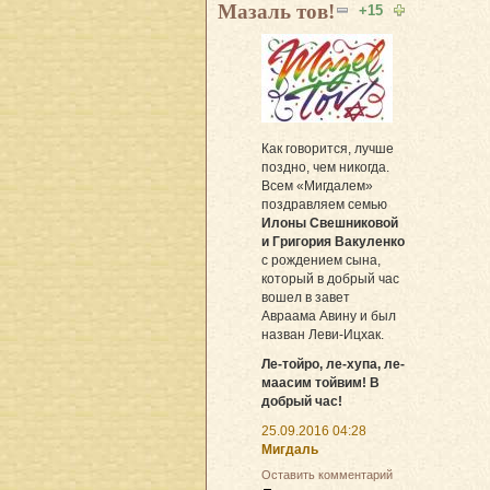
Мазаль тов!
+15
Как говорится, лучше
поздно, чем никогда.
Всем «Мигдалем»
поздравляем семью
Илоны Свешниковой
и Григория Вакуленко
с рождением сына,
который в добрый час
вошел в завет
Авраама Авину и был
назван Леви-Ицхак.
Ле-тойро, ле-хупа, ле-
маасим тойвим! В
добрый час!
25.09.2016 04:28
Мигдаль
Оставить комментарий