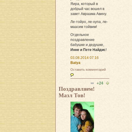
Яира, который в
добрый час вошел в
завет Авраама Авину.
Ле-тойро, ле-хупа, ле-
маасим тойвим!
Отдельное
поздравление
бабушке и дедушке,
Инне и Пете Найдис
!
03.08.2014 07:16
Batya
Оставить комментарий
+24
Поздравляем!
Мазл Тов!