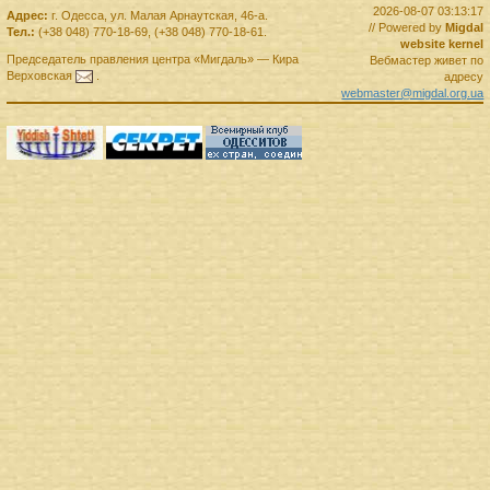
2026-08-07 03:13:17
Адрес:
г.
Одесса
,
ул. Малая Арнаутская, 46-а.
// Powered by
Migdal
Тел.:
(+38 048) 770-18-69
,
(+38 048) 770-18-61
.
website kernel
Председатель правления
центра
«Мигдаль»
—
Кира
Вебмастер живет по
Верховская
.
адресу
webmaster@migdal.org.ua