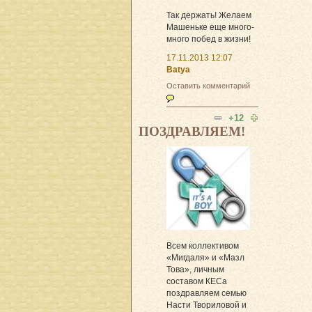
Так держать! Желаем
Машеньке еще много-
много побед в жизни!
17.11.2013 12:07
Batya
Оставить комментарий
+12
ПОЗДРАВЛЯЕМ!
Всем коллективом
«Мигдаля» и «Мазл
Това», личным
составом КЕСа
поздравляем семью
Насти Твориловой и