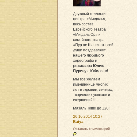
Дружный коллектив
центра «Мигдаль»,
весь состав
Еврейского Театра
«Мигдаль Ор» и
семейного театра
«Пур ле Шанс» от всей
души поздравляет
нашего любимого
хореографа и
режиссера
Юлию
Пурину
с Юбилеем!
Мы все желаем
имениннице многих
лет в здравии, личных,
творческих успехов и
свершений!!!
Мазаль Тов!!! До 120!
26.10.2014 10:27
Batya
Оставить комментарий