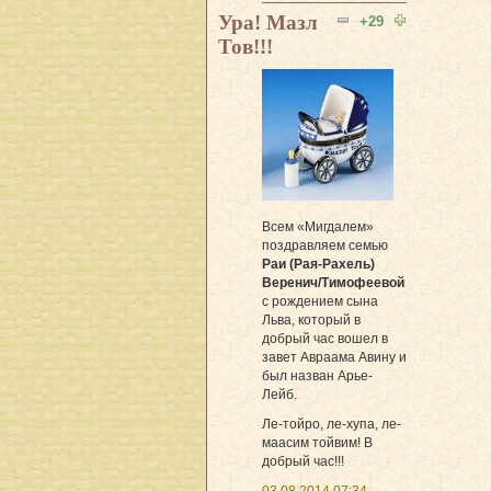
Ура! Мазл
+29
Тов!!!
Всем «Мигдалем»
поздравляем семью
Раи (Рая-Рахель)
Веренич/Тимофеевой
с рождением сына
Льва, который в
добрый час вошел в
завет Авраама Авину и
был назван Арье-
Лейб.
Ле-тойро, ле-хупа, ле-
маасим тойвим! В
добрый час!!!
03.08.2014 07:34