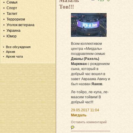
Мазаль
Семья
Тов!!!
Спорт
Таглит
Терроризм
Уголок ветерана
Украина
Юмор
Всем коллективом
Все обсуждения
центра «Мигдаль»
Архив
поздравляем семью
Архив чата
Дианы (Рахель)
Маркман
с рождением
сына, который в
добрый час вошел в
завет Авраама Авину и
был назван
Яаков
.
Ле-тойро, ле-хупа, ле-
маасим тойвим! В
добрый час!!!
29.05.2017 11:04
Мигдаль
Оставить комментарий