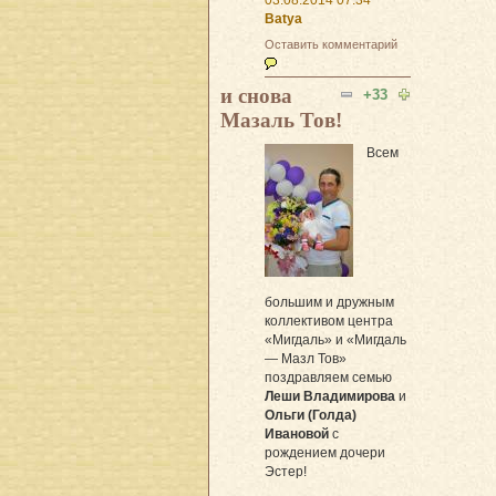
Batya
Оставить комментарий
и снова
+33
Мазаль Тов!
Всем
большим и дружным
коллективом центра
«Мигдаль» и «Мигдаль
— Мазл Тов»
поздравляем семью
Леши Владимирова
и
Ольги (Голда)
Ивановой
с
рождением дочери
Эстер!