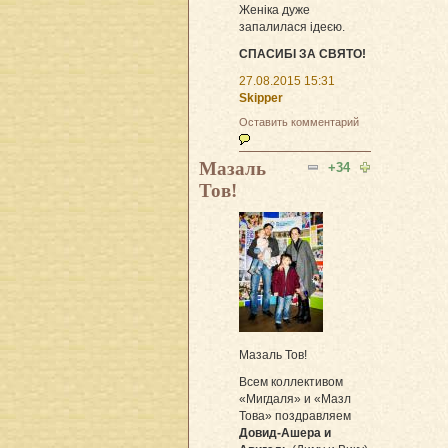
Женіка дуже
запалилася ідеєю.
СПАСИБІ ЗА СВЯТО!
27.08.2015 15:31
Skipper
Оставить комментарий
Мазаль
+34
Тов!
Мазаль Тов!
Всем коллективом
«Мигдаля» и «Мазл
Това» поздравляем
Довид-Ашера и