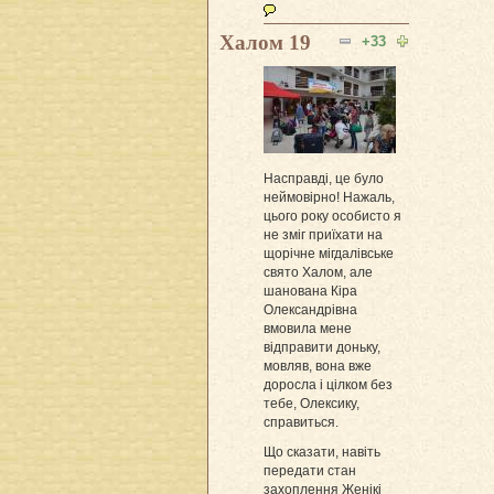
Халом 19
+33
Насправді, це було
неймовірно! Нажаль,
цього року особисто я
не зміг приїхати на
щорічне мігдалівське
свято Халом, але
шанована Кіра
Олександрівна
вмовила мене
відправити доньку,
мовляв, вона вже
доросла і цілком без
тебе, Олексику,
справиться.
Що сказати, навіть
передати стан
захоплення Женікі