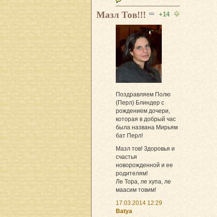
Мазл Тов!!!
+14
Поздравляем Полю
(Перл) Блиндер с
рождением дочери,
которая в добрый час
была названа Мирьям
бат Перл!
Мазл тов! Здоровья и
счастья
новорожденной и ее
родителям!
Ле Тора, ле хупа, ле
маасим товим!
17.03.2014 12:29
Batya