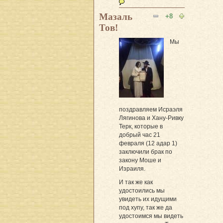
Мазаль
+8
Тов!
Мы
поздравляем Исраэля
Лягинова и Хану-Ривку
Терк, которые в
добрый час 21
февраля (12 адар 1)
заключили брак по
закону Моше и
Израиля.
И так же как
удостоились мы
увидеть их идущими
под хупу, так же да
удостоимся мы видеть