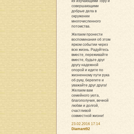
их изучающими Тору и
совершающими
добрые дела в
окружении
многочисленного
потомства.
Желаем пронести
воспоминания об этом
ярком событии через
всю жизнь. Радуйтесь
вместе, переживайте
вместе, будьте друг
другу надежной
опорой и идите по
жизненному пути рука
об руку, берегите и
уважайте друг друга!
Желаем вам
семейного уюта,
благополучия, вечной
любви и долгой,
счастливой
совместной жизни!
23.02.2016 17:14
Diamant92