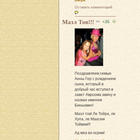
Оставить комментарий
Мазл Тов!!!
+26
Поздравляем семью
Анны Гер с рождением
сына, который в
добрый час вступил в
завет Авроома авину и
назван именем
Биньомин!
Мазл тов! Ле Тойра, ле
Хупа, ле Маасим
Тойвим!!!
Ад меа вэ-эсрим!