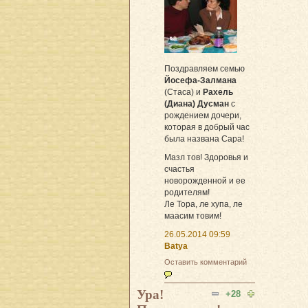
Поздравляем семью
Йосефа-Залмана
(Стаса) и
Рахель
(Диана) Дусман
с
рождением дочери,
которая в добрый час
была названа Сара!
Мазл тов! Здоровья и
счастья
новорожденной и ее
родителям!
Ле Тора, ле хупа, ле
маасим товим!
26.05.2014 09:59
Batya
Оставить комментарий
Ура!
+28