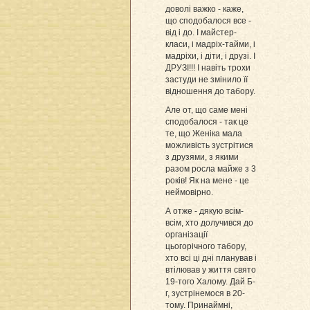
доволі важко - каже,
що сподобалося все -
від і до. І майстер-
класи, і мадріх-тайми, і
мадріхи, і діти, і друзі. І
ДРУЗІ!!! І навіть трохи
застуди не змінило її
відношення до табору.
Але от, що саме мені
сподобалося - так це
те, що Женіка мала
можливість зустрітися
з друзями, з якими
разом росла майже з 3
років! Як на мене - це
неймовірно.
А отже - дякую всім-
всім, хто долучився до
організації
цьогорічного табору,
хто всі ці дні планував і
втілював у життя свято
19-того Халому. Дай Б-
г, зустрінемося в 20-
тому. Принаймні,