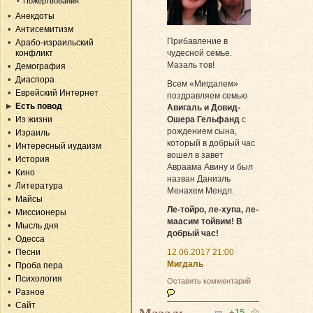
Пожертвования
Анекдоты
Антисемитизм
Прибавление в
Арабо-израильский
конфликт
чудесной семье.
Мазаль тов!
Демография
Диаспора
Всем «Мигдалем»
Еврейский Интернет
поздравляем семью
Есть повод
Авигаль и Довид-
Из жизни
Ошера Гельфанд
с
рождением сына,
Израиль
который в добрый час
Интересный иудаизм
вошел в завет
История
Авраама Авину и был
Кино
назван Даниэль
Литература
Менахем Мендл.
Майсы
Ле-тойро, ле-хупа, ле-
Миссионеры
маасим тойвим! В
Мысль дня
добрый час!
Одесса
Песни
12.06.2017 21:00
Мигдаль
Проба пера
Психология
Оставить комментарий
Разное
Сайт
+15