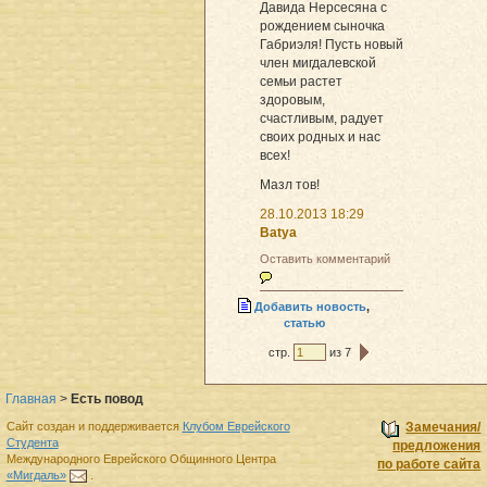
Давида Нерсесяна с
рождением сыночка
Габриэля! Пусть новый
член мигдалевской
семьи растет
здоровым,
счастливым, радует
своих родных и нас
всех!
Мазл тов!
28.10.2013 18:29
Batya
Оставить комментарий
Добавить новость
,
статью
стр.
из 7
Главная
>
Есть повод
Сайт создан и поддерживается
Клубом Еврейского
Замечания/
Студента
предложения
Международного Еврейского Общинного Центра
по работе сайта
«Мигдаль»
.