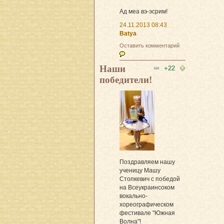
Ад меа вэ-эсрим!
24.11.2013 08:43
Batya
Оставить комментарий
Наши
+22
победители!
Поздравляем нашу
ученицу Машу
Стопкевич с победой
на Всеукраинсоком
вокально-
хореографическом
фестивале "Южная
Волна"!