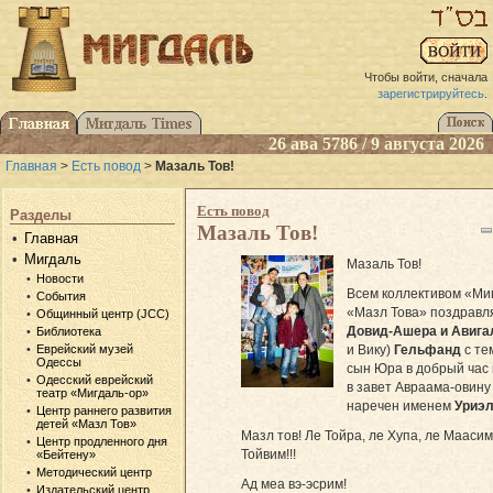
Чтобы войти, сначала
зарегистрируйтесь
.
26 ава 5786 / 9 августа 2026
Главная
>
Есть повод
>
Мазаль Тов!
Есть повод
Разделы
Мазаль Тов!
Главная
Мигдаль
Мазаль Тов!
Новости
Всем коллективом «Ми
События
«Мазл Това» поздравл
Общинный центр (JCC)
Довид-Ашера и Авига
Библиотека
и Вику)
Гельфанд
с тем
Еврейский музей
Одессы
сын Юра в добрый час 
Одесский еврейский
в завет Авраама-овину
театр «Мигдаль-ор»
наречен именем
Уриэ
Центр раннего развития
детей «Мазл Тов»
Мазл тов! Ле Тойра, ле Хупа, ле Маасим
Центр продленного дня
Тойвим!!!
«Бейтену»
Методический центр
Ад меа вэ-эсрим!
Издательский центр