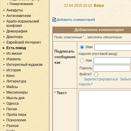
Пожертвования
22.04.2015 10:10
Batya
Анекдоты
Антисемитизм
Добавить комментарий
Арабо-израильский
конфликт
Добавление комментария
Демография
Диаспора
*
Поля, отмеченные
, заполнять обязательно
Еврейский Интернет
Имя
Есть повод
Подписать
Из жизни
пароля (гостевой вход)
сообщение
Израиль
Ник
как
Интересный иудаизм
Пароль
История
Войти?
Кино
Зарегистрироваться
Забыл
Литература
пароль?
Майсы
Миссионеры
Текст
*
Мысль дня
Одесса
Песни
Проба пера
Психология
Разное