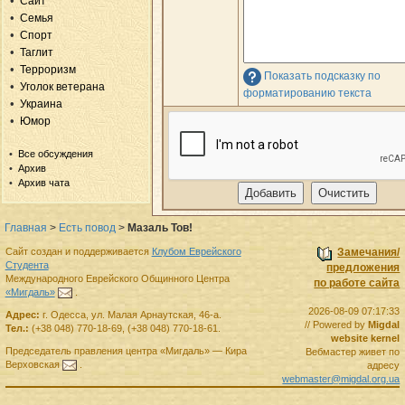
Сайт
Семья
Спорт
Таглит
Терроризм
Показать подсказку по
Уголок ветерана
форматированию текста
Украина
Юмор
Все обсуждения
Архив
Архив чата
Главная
>
Есть повод
>
Мазаль Тов!
Сайт создан и поддерживается
Клубом Еврейского
Замечания/
Студента
предложения
Международного Еврейского Общинного Центра
по работе сайта
«Мигдаль»
.
2026-08-09 07:17:33
Адрес:
г.
Одесса
,
ул. Малая Арнаутская, 46-а.
// Powered by
Migdal
Тел.:
(+38 048) 770-18-69
,
(+38 048) 770-18-61
.
website kernel
Председатель правления
центра
«Мигдаль»
—
Кира
Вебмастер живет по
Верховская
.
адресу
webmaster@migdal.org.ua