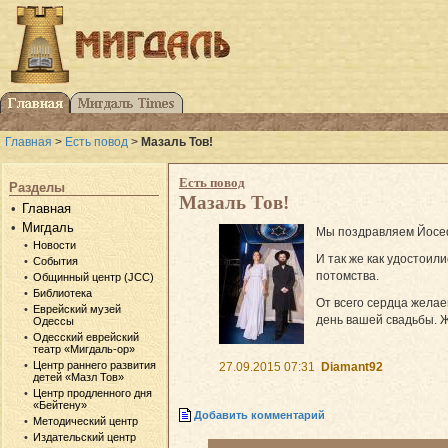
Главная
>
Есть повод
>
Мазаль Тов!
Есть повод
Разделы
Мазаль Тов!
Главная
Мигдаль
Мы поздравляем Йосефа
Новости
И так же как удостоил
События
потомства.
Общинный центр (JCC)
Библиотека
От всего сердца желае
Еврейский музей
день вашей свадьбы. Ж
Одессы
Одесский еврейский
театр «Мигдаль-ор»
Центр раннего развития
27.09.2015 07:31
Diamant92
детей «Мазл Тов»
Центр продленного дня
«Бейтену»
Добавить комментарий
Методический центр
Издательский центр