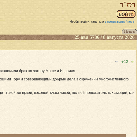
Чтобы войти, сначала
зарегистрируйтесь
.
25 ава 5786 / 8 августа 2026
+12
заключили брак по закону Моше и Израиля.
учающими Тору и совершающими добрые дела в окружении многочисленного
дет такой же яркой, веселой, счастливой, полной положительных эмоций, как