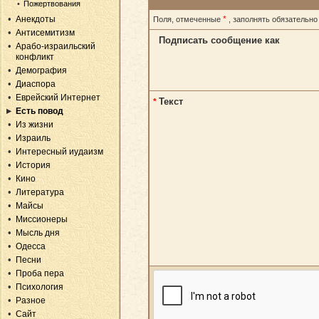
Пожертвования
Анекдоты
*
Поля, отмеченные
, заполнять обязательно
Антисемитизм
Подписать сообщение как
Арабо-израильский
конфликт
Демография
Диаспора
Еврейский Интернет
Текст
*
Есть повод
Из жизни
Израиль
Интересный иудаизм
История
Кино
Литература
Майсы
Миссионеры
Мысль дня
Одесса
Песни
Проба пера
Психология
Разное
Сайт