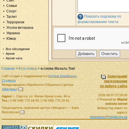
Сайт
Семья
Спорт
Показать подсказку по
Таглит
форматированию текста
Терроризм
Уголок ветерана
Украина
Юмор
Все обсуждения
Архив
Архив чата
Главная
>
Есть повод
>
и снова Мазаль Тов!
Сайт создан и поддерживается
Клубом Еврейского
Замечания/
Студента
предложения
Международного Еврейского Общинного Центра
по работе сайта
«Мигдаль»
.
2026-08-07 07:58:40
Адрес:
г.
Одесса
,
ул. Малая Арнаутская, 46-а.
// Powered by
Migdal
Тел.:
(+38 048) 770-18-69
,
(+38 048) 770-18-61
.
website kernel
Председатель правления
центра
«Мигдаль»
—
Кира
Вебмастер живет по
Верховская
.
адресу
webmaster@migdal.org.ua