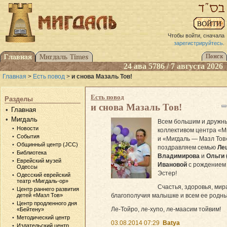
Чтобы войти, сначала
зарегистрируйтесь
.
24 ава 5786 / 7 августа 2026
Главная
>
Есть повод
>
и снова Мазаль Тов!
Есть повод
Разделы
и снова Мазаль Тов!
Главная
Мигдаль
Всем большим и дружн
Новости
коллективом центра «М
События
и «Мигдаль — Мазл Тов
Общинный центр (JCC)
поздравляем семью
Ле
Библиотека
Владимирова
и
Ольги 
Еврейский музей
Ивановой
с рождением
Одессы
Эстер!
Одесский еврейский
театр «Мигдаль-ор»
Счастья, здоровья, мир
Центр раннего развития
благополучия малышке и всем ее родны
детей «Мазл Тов»
Центр продленного дня
Ле-Тойро, ле-хупо, ле-маасим тойвим!
«Бейтену»
Методический центр
03.08.2014 07:29
Batya
Издательский центр