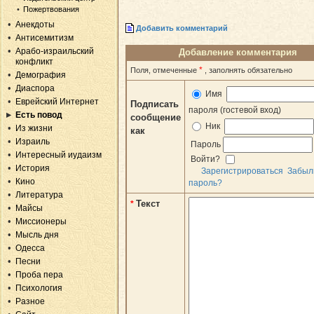
Пожертвования
Анекдоты
Добавить комментарий
Антисемитизм
Арабо-израильский
Добавление комментария
конфликт
*
Поля, отмеченные
, заполнять обязательно
Демография
Диаспора
Имя
Еврейский Интернет
Подписать
пароля (гостевой вход)
Есть повод
сообщение
Ник
Из жизни
как
Израиль
Пароль
Интересный иудаизм
Войти?
История
Зарегистрироваться
Забыл
Кино
пароль?
Литература
Текст
*
Майсы
Миссионеры
Мысль дня
Одесса
Песни
Проба пера
Психология
Разное