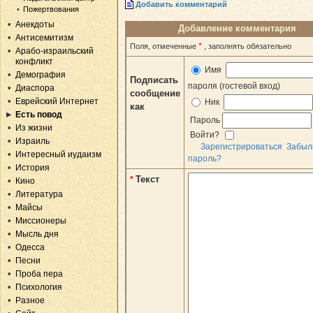
Добавить комментарий
Пожертвования
Анекдоты
Добавление комментария
Антисемитизм
*
Поля, отмеченные
, заполнять обязательно
Арабо-израильский
конфликт
Имя
Демография
Подписать
пароля (гостевой вход)
Диаспора
сообщение
Еврейский Интернет
Ник
как
Есть повод
Пароль
Из жизни
Войти?
Израиль
Зарегистрироваться
Забыл
Интересный иудаизм
пароль?
История
Текст
*
Кино
Литература
Майсы
Миссионеры
Мысль дня
Одесса
Песни
Проба пера
Психология
Разное