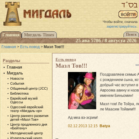
Чтобы войти, сначала
зарегистрируйтесь
.
25 ава 5786 / 8 августа 2026
Главная
>
Есть повод
>
Мазл Тов!!!
Есть повод
Разделы
Мазл Тов!!!
Главная
Мигдаль
Поздравляем семью 
Новости
с рождением сына, ко
События
добрый час вступил в
Общинный центр (JCC)
Авроома авину и наз
Библиотека
именем Биньомин!
Еврейский музей
Одессы
Мазл тов! Ле Тойра, л
Одесский еврейский
ле Маасим Тойвим!!!
театр «Мигдаль-ор»
Центр раннего развития
Ад меа вэ-эсрим!
детей «Мазл Тов»
Центр продленного дня
02.12.2013 12:15
Batya
«Бейтену»
Методический центр
Издательский центр