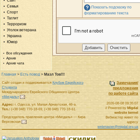
Сайт
Семья
Показать подсказку по
Спорт
форматированию текста
Таглит
Терроризм
Уголок ветерана
Украина
Юмор
Все обсуждения
Архив
Архив чата
Главная
>
Есть повод
>
Мазл Тов!!!
Сайт создан и поддерживается
Клубом Еврейского
Замечания/
Студента
предложения
Международного Еврейского Общинного Центра
по работе сайта
«Мигдаль»
.
2026-08-08 09:35:07
Адрес:
г.
Одесса
,
ул. Малая Арнаутская, 46-а.
// Powered by
Migdal
Тел.:
(+38 048) 770-18-69
,
(+38 048) 770-18-61
.
website kernel
Председатель правления
центра
«Мигдаль»
—
Кира
Вебмастер живет по
Верховская
.
адресу
webmaster@migdal.org.ua