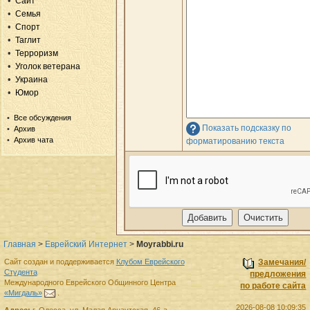
Сайт
Семья
Спорт
Таглит
Терроризм
Уголок ветерана
Украина
Юмор
Все обсуждения
Показать подсказку по
Архив
Архив чата
форматированию текста
Главная
>
Еврейский Интернет
>
Moyrabbi.ru
Сайт создан и поддерживается
Клубом Еврейского
Замечания/
Студента
предложения
Международного Еврейского Общинного Центра
по работе сайта
«Мигдаль»
.
2026-08-08 10:09:35