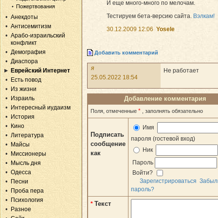
И еще много-много по мелочам.
Пожертвования
Тестируем бета-версию сайта.
Вэлкам!
Анекдоты
Антисемитизм
30.12.2009 12:06
Yosele
Арабо-израильский
конфликт
Демография
Добавить комментарий
Диаспора
я
Не работает
Еврейский Интернет
25.05.2022 18:54
Есть повод
Из жизни
Добавление комментария
Израиль
Интересный иудаизм
*
Поля, отмеченные
, заполнять обязательно
История
Кино
Имя
Подписать
Литература
пароля (гостевой вход)
сообщение
Майсы
Ник
как
Миссионеры
Пароль
Мысль дня
Одесса
Войти?
Зарегистрироваться
Забыл
Песни
пароль?
Проба пера
Психология
Текст
*
Разное