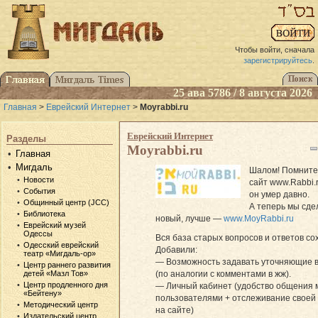
Чтобы войти, сначала
зарегистрируйтесь
.
25 ава 5786 / 8 августа 2026
Главная
>
Еврейский Интернет
>
Moyrabbi.ru
Еврейский Интернет
Разделы
Moyrabbi.ru
Главная
Мигдаль
Шалом! Помните
Новости
сайт www.Rabbi.r
События
он умер давно.
Общинный центр (JCC)
А теперь мы сде
Библиотека
новый, лучше —
www.MoyRabbi.ru
Еврейский музей
Одессы
Вся база старых вопросов и ответов со
Одесский еврейский
Добавили:
театр «Мигдаль-ор»
— Возможность задавать уточняющие 
Центр раннего развития
(по аналогии с комментами в жж).
детей «Мазл Тов»
Центр продленного дня
— Личный кабинет (удобство общения 
«Бейтену»
пользователями + отслеживание своей
Методический центр
на сайте)
Издательский центр