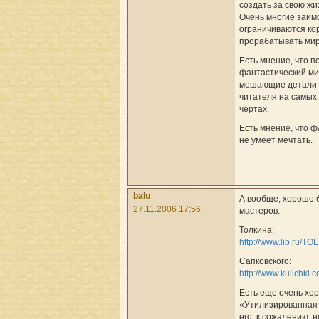
создать за свою жи
Очень многие заим
ограничиваются ко
прорабатывать мир
Есть мнение, что п
фантастический ми
мешающие детали 
читателя на самых
чертах.
Есть мнение, что ф
не умеет мечтать.
...
balu
А вообще, хорошо 
27.11.2006 17:56
мастеров:
Толкина:
http://www.lib.ru/TOLK
Сапковского:
http://www.kulichki.c
Есть еще очень хо
«Утилизированная 
его, к сожалению, н