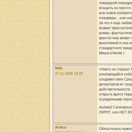
очередной передряг
втащить он просто
или новое изобрет
плазмеры .. или ново
За что я еще люблю
бывает фантастиче
роман, фантастичес
фантастика может 
многоликой и она 
стандартного предс
Миша в Кепке )
balu
«Никто не слушал Т
27.11.2006 19:25
улыбающийся хобби
создавал свое Сре
дезертиров из тру
действительности, 
открыть врата тюр
осужденными серог
Анджей Сапковски
ПИРУГ, или НЕТ З
Алиса
Обязательно нужно