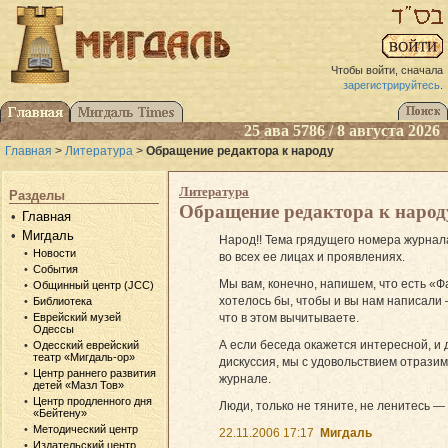
Чтобы войти, сначала
зарегистрируйтесь
.
25 ава 5786 / 8 августа 2026
Главная
>
Литература
>
Обращение редактора к народу
Литература
Разделы
Обращение редактора к народ
Главная
Мигдаль
Народ!! Тема грядущего номера журнал
Новости
во всех ее лицах и проявлениях.
События
Мы вам, конечно, напишем, что есть «Фа
Общинный центр (JCC)
хотелось бы, чтобы и вы нам написали —
Библиотека
что в этом вычитываете.
Еврейский музей
Одессы
А если беседа окажется интересной, и
Одесский еврейский
театр «Мигдаль-ор»
дискуссия, мы с удовольствием отразим
Центр раннего развития
журнале.
детей «Мазл Тов»
Центр продленного дня
Люди, только не тяните, не ленитесь — к
«Бейтену»
Методический центр
22.11.2006 17:17
Мигдаль
Издательский центр