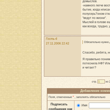
домыслов.
-намного легче во
бытие, когда нписа
полусерь?зном стил
"ведут по жизни".
Мыслей в голове ещ
как всегда, трудно, 
Гость-6
Обязательно нужно д
27.11.2006 22:42
Спасибо, ребята, н
Я правильно поним
потеснила НФ? Или
и читает?
стр.
из 
Добавление комм
*
Поля, отмеченные
, заполнять обязательно
Подписать
Имя
сообщение как