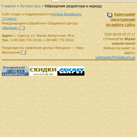
Главная
>
Литература
>
Обращение редактора к народу
Сайт создан и поддерживается
Клубом Еврейского
Замечания/
Студента
предложения
Международного Еврейского Общинного Центра
по работе сайта
«Мигдаль»
.
2026-08-08 05:27:17
Адрес:
г.
Одесса
,
ул. Малая Арнаутская, 46-а.
// Powered by
Migdal
Тел.:
(+38 048) 770-18-69
,
(+38 048) 770-18-61
.
website kernel
Председатель правления
центра
«Мигдаль»
—
Кира
Вебмастер живет по
Верховская
.
адресу
webmaster@migdal.org.ua