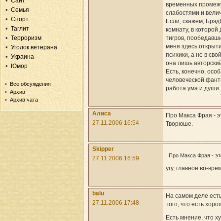
Сайт
временных промежут
Семья
слабостями и вели
Спорт
Если, скажем, Брэд
Таглит
комнату, в которой
тигров, пообедавши
Терроризм
меня здесь открыт
Уголок ветерана
психики, а не в св
Украина
она лишь авторски
Юмор
Есть, конечно, осо
человеческой фанта
Все обсуждения
работа ума и души.
Архив
Архив чата
Алиса
Про Макса Фрая - э
27.11.2006 16:54
Творюше.
Skipper
Про Макса Фрая - э
27.11.2006 16:59
угу, главное во-вр
balu
На самом деле есть
27.11.2006 17:48
того, что есть хор
Есть мнение, что х