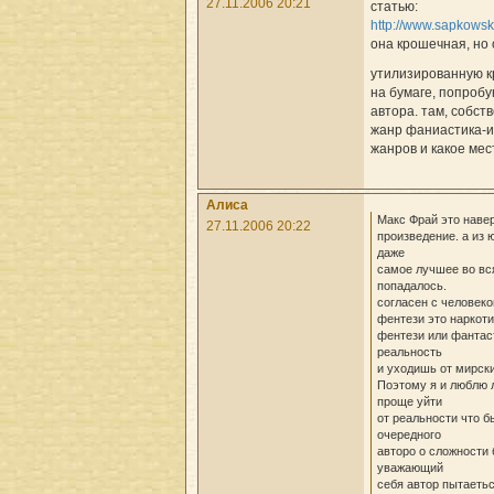
27.11.2006 20:21
статью:
http://www.sapkowski
она крошечная, но
утилизированную кр
на бумаге, попроб
автора. там, собст
жанр фаниастика-и
жанров и какое мес
Алиса
Макс Фрай это наве
27.11.2006 20:22
произведение. а из
даже
самое лучшее во вся
попадалось.
согласен с человеко
фентези это наркоти
фентези или фантас
реальность
и уходишь от мирск
Поэтому я и люблю 
проще уйти
от реальности что 
очередного
авторо о сложности 
уважающий
себя автор пытаеть