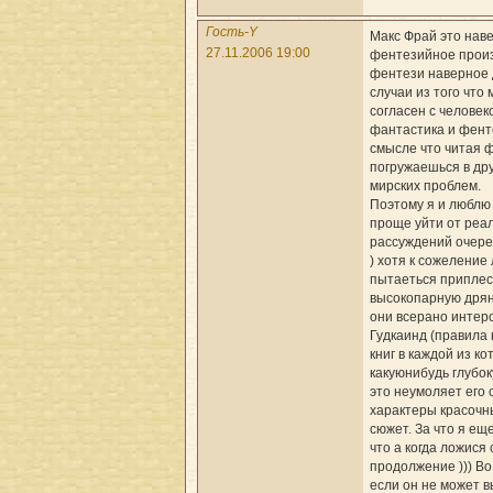
Гость-Y
Макс Фрай это нав
27.11.2006 19:00
фентезийное произ
фентези наверное 
случаи из того что
согласен с человек
фантастика и фенте
смысле что читая 
погружаешься в дру
мирских проблем.
Поэтому я и люблю
проще уйти от реа
рассуждений очере
) хотя к сожелени
пытаеться приплес
высокопарную дрянь
они всерано интер
Гудкаинд (правила
книг в каждой из к
какуюнибудь глубо
это неумоляет его 
характеры красочн
сюжет. За что я ещ
что а когда ложися
продолжение ))) Во
если он не может в