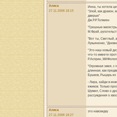
Алиса
Инна, ты хотела ц
27.11.2006 18:15
"Злой, как дракон,
дверью"
Дж.Р.Р.Толкиен
"Грешные магистры
М.Фрай, ругательст
"Вот ты, Светлый, 
Лукьяненко, "Дневн
"Это наш новый диз
что-то имеете про
Р.Асприн, МИФолог
"Огромная змея, с 
длинная, как пред
Бушков, Рыцарь из
- Лира, зайди в ин
ежиков. Только про
Шумил, Слово о дра
рассуждения о хвос
Алиса
это навскидку
27.11.2006 18:27