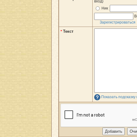
вход)
Ник
В
Зарегистрироваться
Текст
*
Показать подсказку