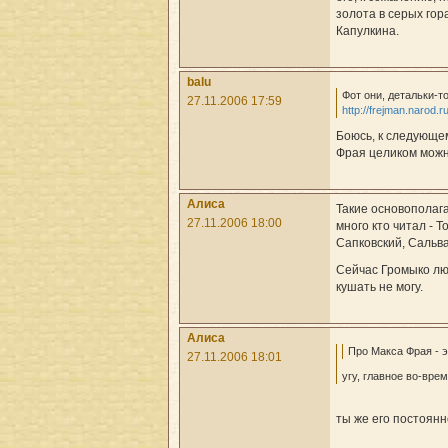
золота в серых гор
Капулкина.
balu
Фот они, детальки-т
27.11.2006 17:59
http://frejman.narod.
Боюсь, к следующе
Фрая целиком можно
Алиса
Такие основополаг
27.11.2006 18:00
много кто читал - Т
Сапковский, Сальва
Сейчас Громыко лю
кушать не могу.
Алиса
Про Макса Фрая - 
27.11.2006 18:01
угу, главное во-вре
ты же его постоян