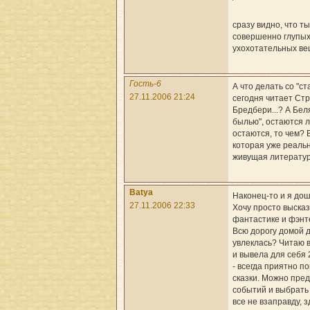
сразу видно, что ты
совершенно глупых
ухохотательных ве
Гость-6
А что делать со "с
27.11.2006 21:24
сегодня читает Стр
Бредбери...? А Бел
былью", остаются л
остаются, то чем? 
которая уже реальн
живущая литерату
Batya
Наконец-то и я до
27.11.2006 22:33
Хочу просто высказ
фантастике и фэнт
Всю дорогу домой д
увлеклась? Читаю в
и вывела для себя 
- всегда приятно п
сказки. Можно пре
событий и выбрать 
все не взаправду, 