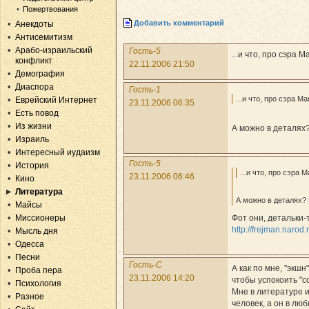
Пожертвования
Добавить комментарий
Анекдоты
Антисемитизм
Арабо-израильский
Гость-5
...и что, про сэра 
конфликт
22.11.2006 21:50
Демография
Диаспора
Гость-1
...и что, про сэра М
Еврейский Интернет
23.11.2006 06:35
Есть повод
Из жизни
А можно в деталях
Израиль
Интересный иудаизм
Гость-5
История
...и что, про сэра
23.11.2006 06:46
Кино
Литература
А можно в деталях?
Майсы
Миссионеры
Фот они, детальки-
http://frejman.narod
Мысль дня
Одесса
Песни
Гость-C
А как по мне, "экшн
Проба пера
23.11.2006 14:20
чтобы успокоить "с
Психология
Мне в литературе и
Разное
человек, а он в лю