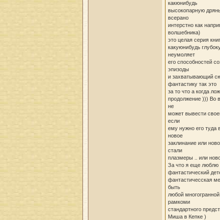
какюнибудь
высокопарную дрянь 
всерано
интерстно как напри
волшебника)
это целая серия кни
какуюнибудь глубок
неумоляет
его способностей с
эпизоды
и захватывающий сю
фантастику так это
за то что а когда л
продолжение ))) Во 
не
может вывести своег
если
ему нужно его туда
новое
заклинание или нов
стали
плазмеры .. или новог
За что я еще люблю 
фантастический дет
фантастичесская ме
быть
любой многогранной
рамкоми
стандартного предст
Миша в Кепке )