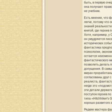
быть, в первую оче
она получает право 
не учебник.
Есть мнение, что ф
легче, потому что
знаний реальности 
книгой, где героев 
Хотя, например, у 
он умудряется пис
исторических событ
фантастика предпо
психологии, экономи
остается неизменн
фантастического м
позволить делать 
допущения. В самы
мирах проработаны
согласованы друг с
реалиста, фантасту
негде это «подсмот
эти детали держать
поступок героев по
типа «Hitchhiker's 
хорошо развитого 
Редкие мастера фа