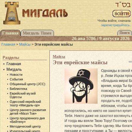
Чтобы войти, сначала
зарегистрируйтесь
.
26 ава 5786 / 9 августа 2026
Главная
>
Майсы
>
Эти еврейские майсы
Майсы
Разделы
Эти еврейские майсы
Главная
Мигдаль
Однажды в своей 
Новости
р. Леви Ицхак про
События
«Владыка мира! 
Общинный центр (JCC)
время, когда Ты б
Библиотека
повсюду со Своей
Еврейский музей
стремился выгодн
Одессы
продать ее, подо
Одесский еврейский
театр «Мигдаль-ор»
яблокам, чтобы он
Центр раннего развития
испортились, но никто не захотел купит
детей «Мазл Тов»
Тебя. Никто даже не захотел взглянуть 
Центр продленного дня
И тогда мы взяли Твою Тору! Поэтому се
«Бейтену»
хочу предложить Тебе сделку. Мы богат
Методический центр
грехами и проступками, а Ты — милость
Издательский центр