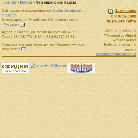
Главная
>
Майсы
>
Эти еврейские майсы
Сайт создан и поддерживается
Клубом Еврейского
Замечания/
Студента
предложения
Международного Еврейского Общинного Центра
по работе сайта
«Мигдаль»
.
2026-08-09 04:36:03
Адрес:
г.
Одесса
,
ул. Малая Арнаутская, 46-а.
// Powered by
Migdal
Тел.:
(+38 048) 770-18-69
,
(+38 048) 770-18-61
.
website kernel
Председатель правления
центра
«Мигдаль»
—
Кира
Вебмастер живет по
Верховская
.
адресу
webmaster@migdal.org.ua