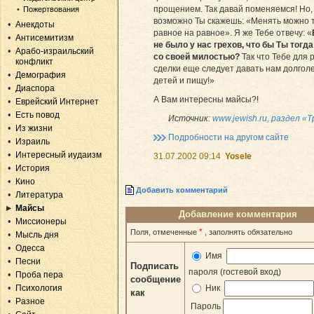
прощением. Так давай поменяемся! Но,
Пожертвования
возможно Ты скажешь: «Менять можно 
Анекдоты
равное на равное». Я же Тебе отвечу: «
Антисемитизм
не было у нас грехов, что бы Ты тогд
Арабо-израильский
со своей милостью?
Так что Тебе для 
конфликт
сделки еще следует давать нам долгол
Демография
детей и пищу!»
Диаспора
А Вам интересны майсы?!
Еврейский Интернет
Есть повод
Источник:
www.jewish.ru, раздел «
Из жизни
Подробности на другом сайте
Израиль
Интересный иудаизм
31.07.2002 09:14
Yosele
История
Кино
Добавить комментарий
Литература
Майсы
Добавление комментария
Миссионеры
*
Поля, отмеченные
, заполнять обязательно
Мысль дня
Одесса
Имя
Песни
Подписать
пароля (гостевой вход)
Проба пера
сообщение
Психология
Ник
как
Разное
Пароль