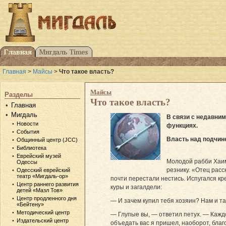
Главная
>
Майсы
>
Что такое власть?
Майсы
Разделы
Что такое власть?
Главная
Мигдаль
В связи с недавним
Новости
функциях.
События
Власть над подчин
Общинный центр (JCC)
Библиотека
Еврейский музей
Молодой рабби Хаим 
Одессы
резнику. «Отец расс
Одесский еврейский
театр «Мигдаль-ор»
почти перестали нестись. Испугался кре
Центр раннего развития
куры и загалдели:
детей «Мазл Тов»
Центр продленного дня
— И зачем купил тебя хозяин? Нам и та
«Бейтену»
Методический центр
— Глупые вы, — ответил петух. — Каждо
Издательский центр
объедать вас я пришел, наоборот, бла