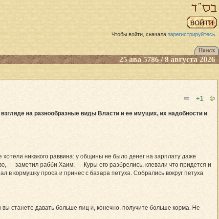
Чтобы войти, сначала
зарегистрируйтесь
.
25 ава 5786 / 8 августа 2026
+1
 взгляде на разнообразные виды Власти и ее имущих, их надобности и
 хотели никакого раввина: у общины не было денег на зарплату даже
во, — заметил рабби Хаим. — Куры его разбрелись, клевали что придется и
пал в кормушку проса и принес с базара петуха. Собрались вокруг петуха
и вы станете давать больше яиц и, конечно, получите больше корма. Не