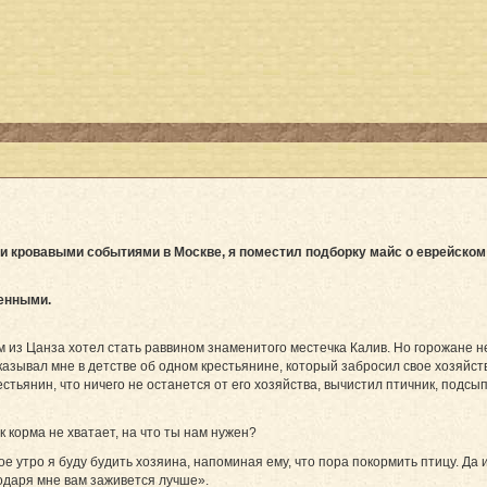
и кровавыми событиями в Москве, я поместил подборку майс о еврейском
енными.
из Цанза хотел стать раввином знаменитого местечка Калив. Но горожане не
казывал мне в детстве об одном крестьянине, который забросил свое хозяйст
стьянин, что ничего не останется от его хозяйства, вычистил птичник, подсы
к корма не хватает, на что ты нам нужен?
е утро я буду будить хозяина, напоминая ему, что пора покормить птицу. Да 
годаря мне вам заживется лучше».