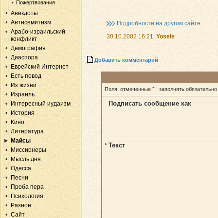
Пожертвования
Анекдоты
Антисемитизм
Подробности на другом сайте
Арабо-израильский
30.10.2002 16:21
Yosele
конфликт
Демография
Диаспора
Добавить комментарий
Еврейский Интернет
Есть повод
Из жизни
*
Поля, отмеченные
, заполнять обязательно
Израиль
Подписать сообщение как
Интересный иудаизм
История
Кино
Литература
Майсы
Текст
*
Миссионеры
Мысль дня
Одесса
Песни
Проба пера
Психология
Разное
Сайт